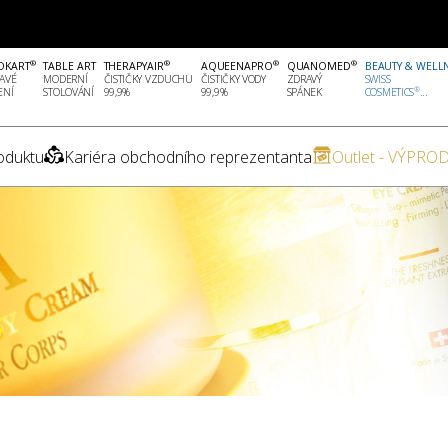
®
®
®
®
OKART
TABLE ART
THERAPYAIR
AQUEENAPRO
QUANOMED
BEAUTY & WELL
AVÉ
MODERNÍ
ČISTIČKY VZDUCHU
ČISTIČKY VODY
ZDRAVÝ
SWISS
®
ENÍ
STOLOVÁNÍ
99,9%
99,9%
SPÁNEK
COSMETICS
...
oduktu
Kariéra obchodního reprezentanta
Outlet - VÝPROD