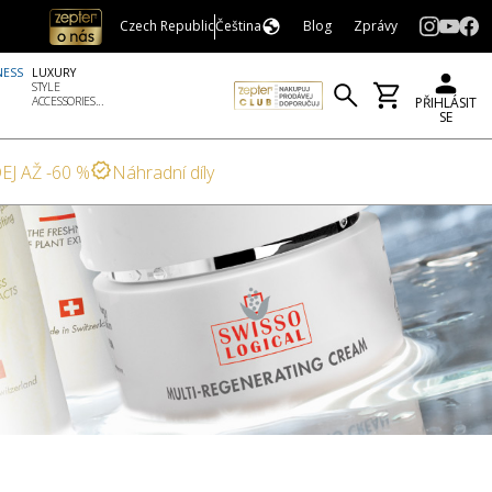
Czech Republic
Čeština
Blog
Zprávy
NESS
LUXURY
STYLE
ACCESSORIES...
PŘIHLÁSIT
SE
EJ AŽ -60 %
Náhradní díly