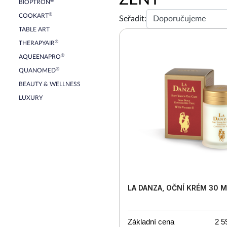
®
BIOPTRON
®
COOKART
Seřadit:
TABLE ART
®
THERAPYAIR
®
AQUEENAPRO
®
QUANOMED
BEAUTY & WELLNESS
LUXURY
LA DANZA, OČNÍ KRÉM 30 M
Základní cena
2 5