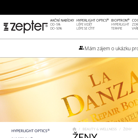
®
®
AKČNÍ NABÍDKY
HYPERLIGHT OPTICS
BIOPTRON
CO
OD -5%
LÉPE VIDĚT
HYPERLIGHT
ZDR
DO -50%
LÉPE SE CÍTIT
TERAPIE
VAŘ
Mám zájem o ukázku pr
BEAUTY & WELLNESS
ŽENY
®
HYPERLIGHT OPTICS
ŽENY