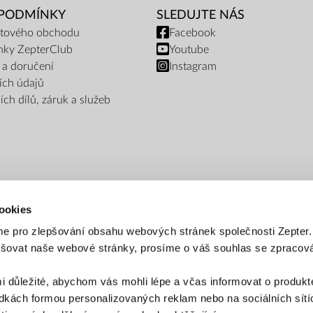
 PODMÍNKY
SLEDUJTE NÁS
netového obchodu
Facebook
nky ZepterClub
Youtube
 a doručení
Instagram
ích údajů
ch dílů, záruk a služeb
ookies
e pro zlepšování obsahu webových stránek společnosti Zepter
epšovat naše webové stránky, prosíme o váš souhlas se zpraco
PLATEBNÍ METODY
i důležité, abychom vás mohli lépe a včas informovat o produkt
Platba bankovním převodem
Platba na dobírku
kách formou personalizovaných reklam nebo na sociálních sítíc