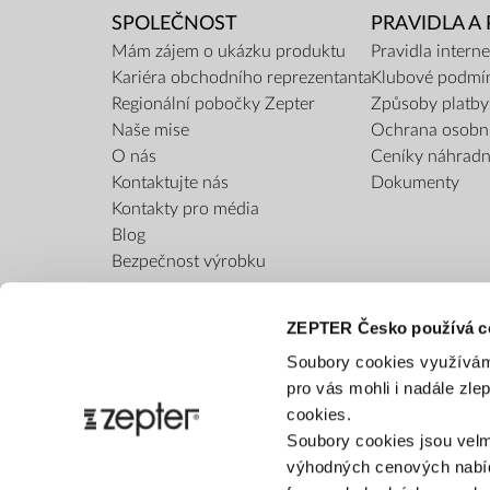
SPOLEČNOST
PRAVIDLA A
Mám zájem o ukázku produktu
Pravidla inter
Kariéra obchodního reprezentanta
Klubové podmí
Regionální pobočky Zepter
Způsoby platby
Naše mise
Ochrana osobn
O nás
Ceníky náhradní
Kontaktujte nás
Dokumenty
Kontakty pro média
Blog
Bezpečnost výrobku
ZEPTER Česko používá c
Soubory cookies využívám
pro vás mohli i nadále zl
cookies.
Soubory cookies jsou velm
výhodných cenových nabíd