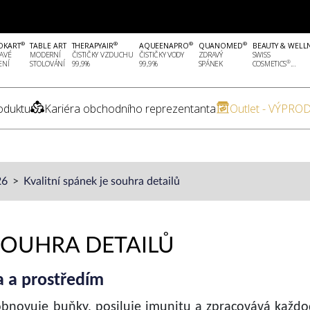
®
®
®
®
OKART
TABLE ART
THERAPYAIR
AQUEENAPRO
QUANOMED
BEAUTY & WELL
AVÉ
MODERNÍ
ČISTIČKY VZDUCHU
ČISTIČKY VODY
ZDRAVÝ
SWISS
®
ENÍ
STOLOVÁNÍ
99,9%
99,9%
SPÁNEK
COSMETICS
...
oduktu
Kariéra obchodního reprezentanta
Outlet - VÝPROD
26
Kvalitní spánek je souhra detailů
 SOUHRA DETAILŮ
 a prostředím
obnovuje buňky, posiluje imunitu a zpracovává každ