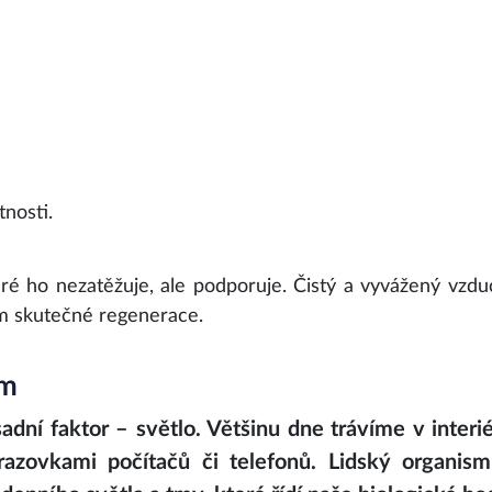
tnosti.
ré ho nezatěžuje, ale podporuje. Čistý a vyvážený vzdu
m skutečné regenerace.
em
sadní faktor – světlo. Většinu dne trávíme v interi
zovkami počítačů či telefonů. Lidský organism