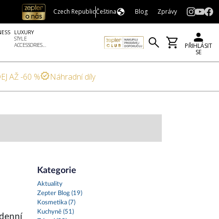
Czech Republic
Čeština
Blog
Zprávy
NESS
LUXURY
STYLE
ACCESSORIES...
PŘIHLÁSIT
SE
EJ AŽ -60 %
Náhradní díly
Kategorie
Aktuality
Zepter Blog (19)
Kosmetika (7)
Kuchyně (51)
odenní