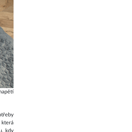
napětí
otřeby
 která
u, kdy