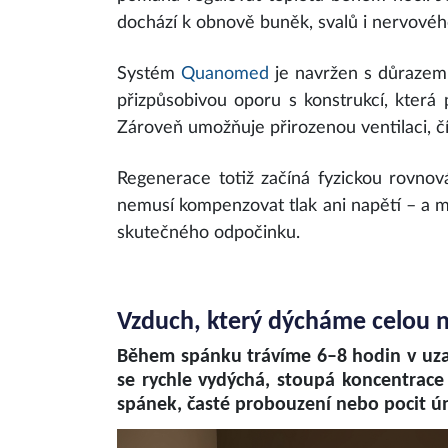
dochází k obnově buněk, svalů i nervové
Systém
Quanomed
je navržen s důrazem 
přizpůsobivou oporu s konstrukcí, která 
Zároveň umožňuje přirozenou ventilaci, č
Regenerace totiž začíná fyzickou rovnová
nemusí kompenzovat tlak ani napětí – a m
skutečného odpočinku.
Vzduch, který dýcháme celou 
Během spánku trávíme 6–8 hodin v uza
se rychle vydýchá, stoupá koncentrace
spánek, časté probouzení nebo pocit ú