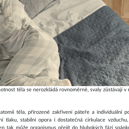
otnost těla se nerozkládá rovnoměrně, svaly zůstávají v 
tomii těla, přirozené zakřivení páteře a individuální p
 tlaku, stabilní opora i dostatečná cirkulace vzduchu,
en tak může organismus přejít do hlubokých fází spánk