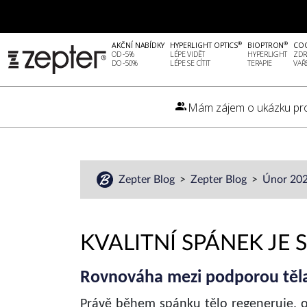
®
®
AKČNÍ NABÍDKY
HYPERLIGHT OPTICS
BIOPTRON
CO
OD -5%
LÉPE VIDĚT
HYPERLIGHT
ZDR
DO -50%
LÉPE SE CÍTIT
TERAPIE
VAŘ
Mám zájem o ukázku pr
Zepter Blog
Zepter Blog
Únor 20
KVALITNÍ SPÁNEK JE
Rovnováha mezi podporou těla
Právě během spánku tělo regeneruje, 