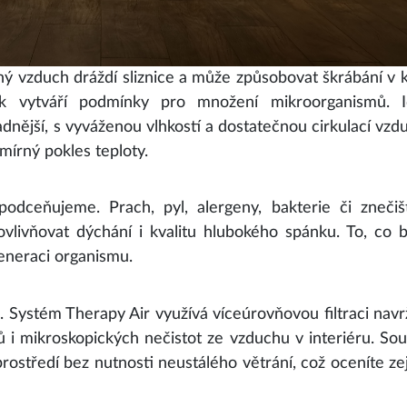
suchý vzduch dráždí sliznice a může způsobovat škrábání v k
 vytváří podmínky pro množení mikroorganismů. Id
adnější, s vyváženou vlhkostí a dostatečnou cirkulací vzd
 mírný pokles teploty.
podceňujeme. Prach, pyl, alergeny, bakterie či znečiš
vlivňovat dýchání i kvalitu hlubokého spánku. To, co
eneraci organismu.
. Systém Therapy Air využívá víceúrovňovou filtraci nav
ů i mikroskopických nečistot ze vzduchu v interiéru. So
prostředí bez nutnosti neustálého větrání, což oceníte z