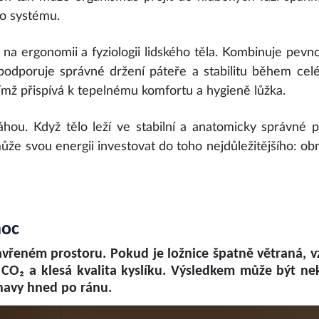
ho systému.
na ergonomii a fyziologii lidského těla. Kombinuje pevno
podporuje správné držení páteře a stabilitu během celé
ímž přispívá k tepelnému komfortu a hygieně lůžka.
hou. Když tělo leží ve stabilní a anatomicky správné p
ůže svou energii investovat do toho nejdůležitějšího: ob
noc
vřeném prostoru. Pokud je ložnice špatně větraná, 
 CO₂ a klesá kvalita kyslíku. Výsledkem může být ne
navy hned po ránu.