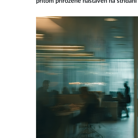
přitom přirozeně nastaven na střídání 