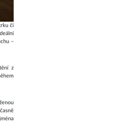
rku či
eální
uchu –
tění z
 během
rženou
učasně
ejména