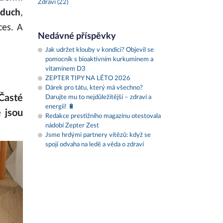
Zdraví (22)
zduch
,
ces. A
Nedávné příspěvky
Jak udržet klouby v kondici? Objevil se
pomocník s bioaktivním kurkuminem a
vitamínem D3
ZEPTER TIPY NA LÉTO 2026
Dárek pro tátu, který má všechno?
Časté
Darujte mu to nejdůležitější – zdraví a
energii! 🔋
 jsou
Redakce prestižního magazínu otestovala
nádobí Zepter Zest
Jsme hrdými partnery vítězů: když se
spojí odvaha na ledě a věda o zdraví