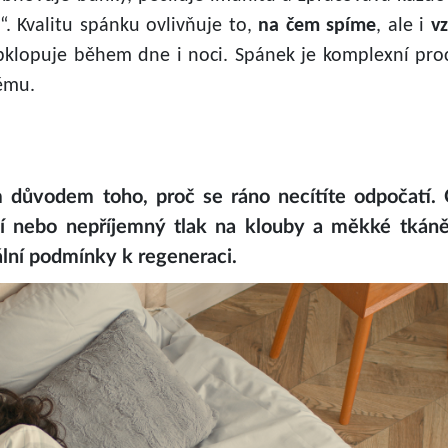
“. Kvalitu spánku ovlivňuje to,
na čem spíme
, ale i
v
obklopuje během dne i noci.
Spánek je komplexní pro
němu.
důvodem toho, proč se ráno necítíte odpočatí. 
ání nebo nepříjemný tlak na klouby a měkké tkáně
ální podmínky k regeneraci.