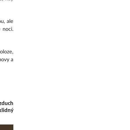
u, ale
 noci.
oloze,
novy a
vzduch
klidný