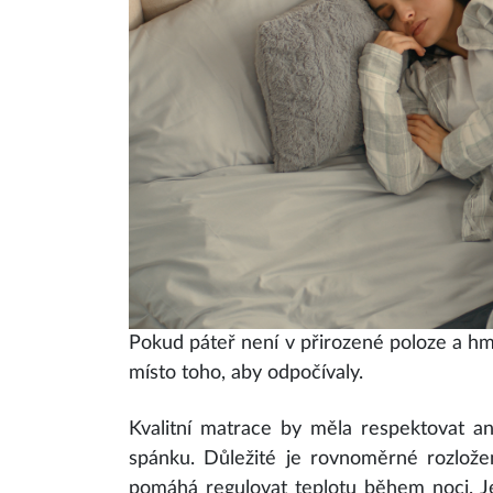
Pokud páteř není v přirozené poloze a hm
místo toho, aby odpočívaly.
Kvalitní matrace by měla respektovat ana
spánku. Důležité je rovnoměrné rozložení
pomáhá regulovat teplotu během noci. J