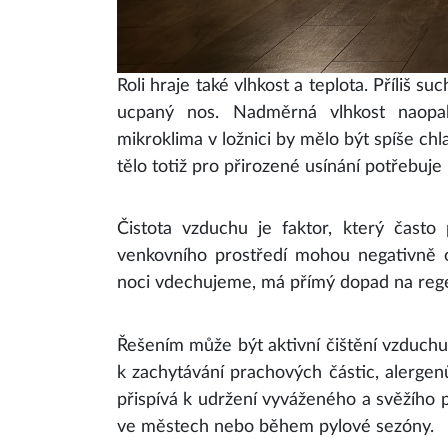
Roli hraje také vlhkost a teplota. Příliš 
ucpaný nos. Nadměrná vlhkost naopak
mikroklima v ložnici by mělo být spíše chl
tělo totiž pro přirozené usínání potřebuje
Čistota vzduchu je faktor, který často 
venkovního prostředí mohou negativně o
noci vdechujeme, má přímý dopad na reg
Řešením může být aktivní čištění vzduchu
k zachytávání prachových částic, alergen
přispívá k udržení vyváženého a svěžího 
ve městech nebo během pylové sezóny.