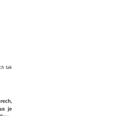
ch tak
érech,
us je