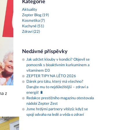
Kategorie
Aktuality
Zepter Blog (19)
Kosmetika (7)
Kuchyně (51)
Zdraví (22)
Nedávné příspěvky
Jak udržet klouby v kondici? Objevil se
pomocník s bioaktivním kurkuminem a
vitamínem D3
ZEPTER TIPY NA LÉTO 2026
Dárek pro tátu, který má všechno?
Darujte mu to nejdůležitější – zdraví a
energii! 🔋
na z
Redakce prestižního magazínu otestovala
nádobí Zepter Zest
Jsme hrdými partnery vítězů: když se
spojí odvaha na ledě a věda o zdraví