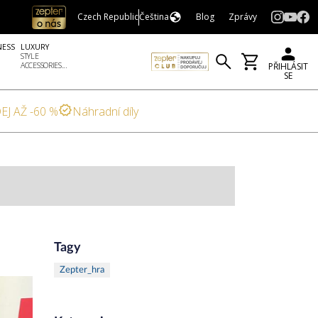
Czech Republic
Čeština
Blog
Zprávy
NESS
LUXURY
STYLE
ACCESSORIES...
PŘIHLÁSIT
SE
EJ AŽ -60 %
Náhradní díly
Tagy
Zepter_hra