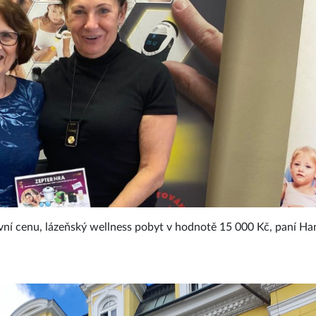
vní cenu, lázeňský wellness pobyt v hodnotě 15 000 Kč, paní Ha