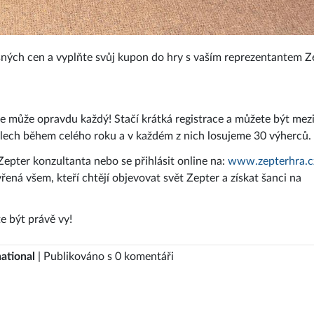
ásných cen a vyplňte svůj kupon do hry s vaším reprezentantem Z
se může opravdu každý! Stačí krátká registrace a můžete být mez
olech během celého roku a v každém z nich losujeme 30 výherců.
Zepter konzultanta nebo se přihlásit online na:
www.zepterhra.c
vřená všem, kteří chtějí objevovat svět Zepter a získat šanci na
e být právě vy!
ational
| Publikováno s 0 komentáři