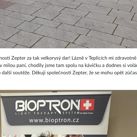
nosti Zepter za tak velkorysý dar! Lázně v Teplicích mi zdravotn
 milou paní, chodily jsme tam spolu na kávičku a dodnes si volá
lší soutěže. Děkuji společnosti Zepter, že se mohu opět zúčast