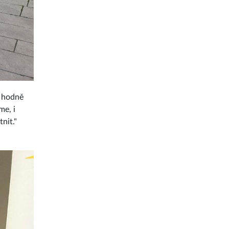
ě hodně
me, i
nit."