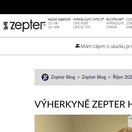
®
®
AKČNÍ NABÍDKY
HYPERLIGHT OPTICS
BIOPTRON
CO
OD -5%
LÉPE VIDĚT
HYPERLIGHT
ZDR
DO -50%
LÉPE SE CÍTIT
TERAPIE
VAŘ
Mám zájem o ukázku pr
Zepter Blog
Zepter Blog
Říjen 20
VÝHERKYNĚ ZEPTER H