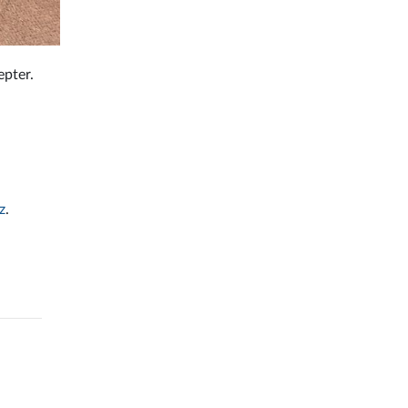
epter.
i
z
.