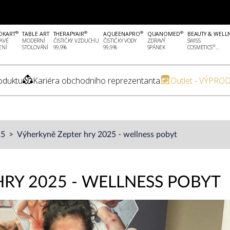
®
®
®
®
OKART
TABLE ART
THERAPYAIR
AQUEENAPRO
QUANOMED
BEAUTY & WELL
AVÉ
MODERNÍ
ČISTIČKY VZDUCHU
ČISTIČKY VODY
ZDRAVÝ
SWISS
®
ENÍ
STOLOVÁNÍ
99,9%
99,9%
SPÁNEK
COSMETICS
...
oduktu
Kariéra obchodního reprezentanta
Outlet - VÝPROD
25
Výherkyně Zepter hry 2025 - wellness pobyt
RY 2025 - WELLNESS POBYT