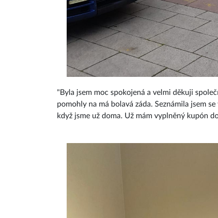
"Byla jsem moc spokojená a velmi děkuji společ
pomohly na má bolavá záda. Seznámila jsem se v
když jsme už doma. Už mám vyplněný kupón do da