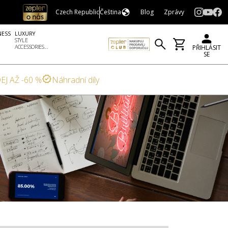
Czech Republic
Čeština
Blog
Zprávy
NESS
LUXURY
STYLE
ACCESSORIES...
PŘIHLÁSIT
SE
EJ AŽ -60 %
Náhradní díly