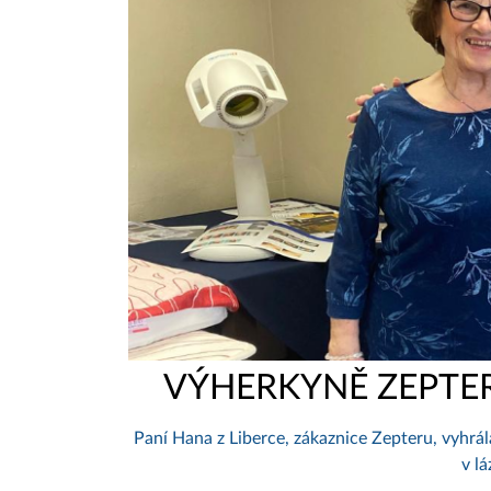
VÝHERKYNĚ ZEPTER
Paní Hana z Liberce, zákaznice Zepteru, vyhrál
v l