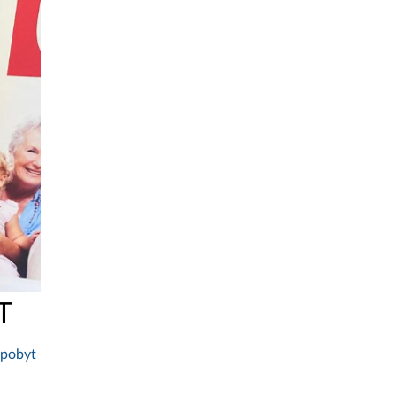
T
 pobyt