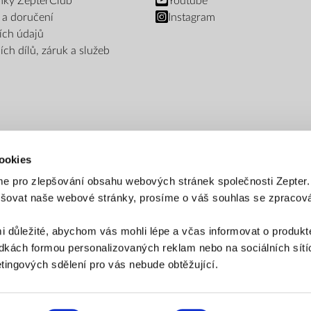
nky ZepterClub
Youtube
 a doručení
Instagram
ích údajů
ch dílů, záruk a služeb
ookies
e pro zlepšování obsahu webových stránek společnosti Zepter
epšovat naše webové stránky, prosíme o váš souhlas se zpraco
PLATEBNÍ METODY
i důležité, abychom vás mohli lépe a včas informovat o produkt
Platba bankovním převodem
Platba na dobírku
kách formou personalizovaných reklam nebo na sociálních sítíc
ingových sdělení pro vás nebude obtěžující.
ZPŮSOB DORUČENÍ