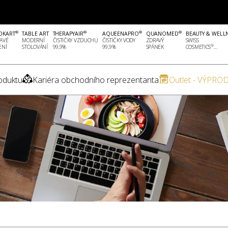
®
®
®
®
OKART
TABLE ART
THERAPYAIR
AQUEENAPRO
QUANOMED
BEAUTY & WELL
AVÉ
MODERNÍ
ČISTIČKY VZDUCHU
ČISTIČKY VODY
ZDRAVÝ
SWISS
®
ENÍ
STOLOVÁNÍ
99,9%
99,9%
SPÁNEK
COSMETICS
...
oduktu
Kariéra obchodního reprezentanta
Outlet - VÝPROD