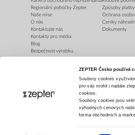
Kariéra obchodního reprezentanta
Klubové podmí
Regionální pobočky Zepter
Způsoby platby
Naše mise
Ochrana osobn
O nás
Ceníky náhradní
Kontaktujte nás
Dokumenty
Kontakty pro média
Blog
Bezpečnost výrobku
ZEPTER Česko používá c
Soubory cookies využívám
pro vás mohli i nadále zl
cookies.
Soubory cookies jsou velm
výhodných cenových nabíd
forma obchodních a market