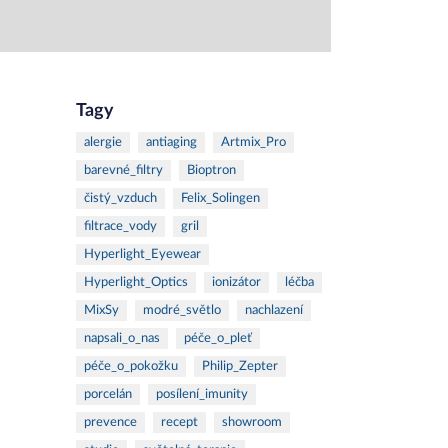
Tagy
alergie
antiaging
Artmix_Pro
barevné_filtry
Bioptron
čistý_vzduch
Felix_Solingen
filtrace_vody
gril
Hyperlight_Eyewear
Hyperlight_Optics
ionizátor
léčba
MixSy
modré_světlo
nachlazení
napsali_o_nas
péče_o_pleť
péče_o_pokožku
Philip_Zepter
porcelán
posílení_imunity
prevence
recept
showroom