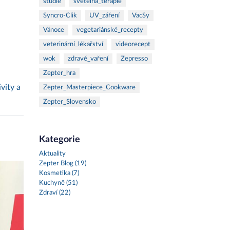
studie
světelná_terapie
Syncro-Clik
UV_záření
VacSy
Vánoce
vegetariánské_recepty
veterinární_lékařství
videorecept
wok
zdravé_vaření
Zepresso
Zepter_hra
vity a
Zepter_Masterpiece_Cookware
Zepter_Slovensko
Kategorie
Aktuality
Zepter Blog (19)
Kosmetika (7)
Kuchyně (51)
Zdraví (22)