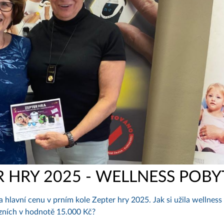
 HRY 2025 - WELLNESS POBY
a hlavní cenu v prním kole Zepter hry 2025. Jak si užila wellness
ázních v hodnotě 15.000 Kč?