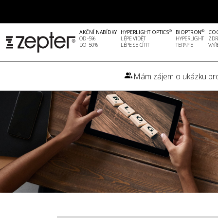
®
®
AKČNÍ NABÍDKY
HYPERLIGHT OPTICS
BIOPTRON
CO
OD -5%
LÉPE VIDĚT
HYPERLIGHT
ZDR
DO -50%
LÉPE SE CÍTIT
TERAPIE
VAŘ
Mám zájem o ukázku pr