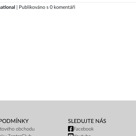
ational
| Publikováno s 0 komentáři
 PODMÍNKY
SLEDUJTE NÁS
netového obchodu
Facebook