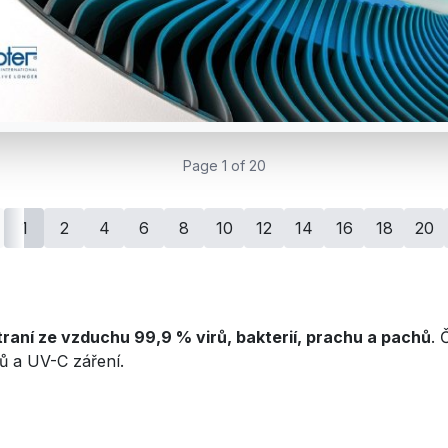
Page 1 of 20
1
2
4
6
8
10
12
14
16
18
20
raní ze vzduchu 99,9 % virů, bakterií, prachu a pachů
. 
ů a UV-C záření.