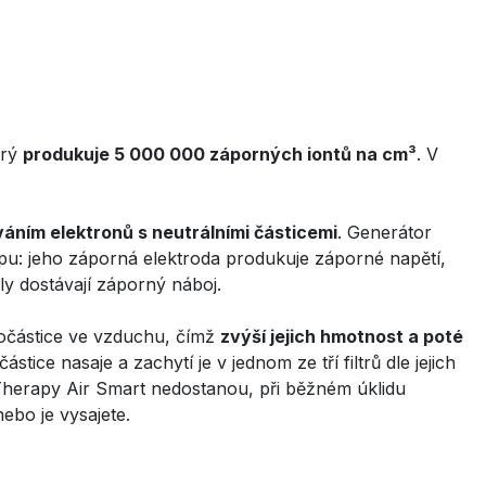
erý
produkuje 5 000 000 záporných iontů na cm³
. V
áním elektronů s neutrálními částicemi
. Generátor
pu: jeho záporná elektroda produkuje záporné napětí,
ly dostávají záporný náboj.
ročástice ve vzduchu, čímž
zvýší jejich hmotnost a poté
ástice nasaje a zachytí je v jednom ze tří filtrů dle jejich
o Therapy Air Smart nedostanou, při běžném úklidu
ebo je vysajete.