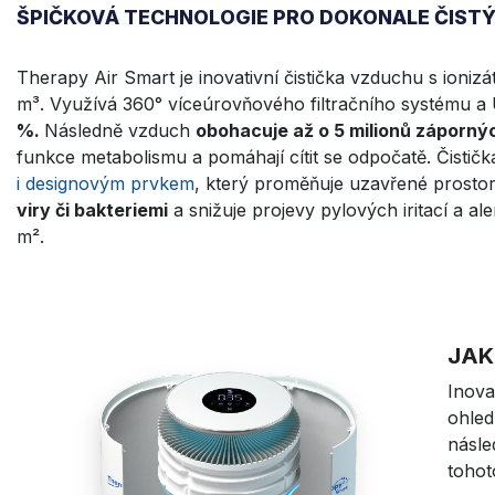
ŠPIČKOVÁ TECHNOLOGIE PRO DOKONALE ČIST
Therapy Air Smart je inovativní čistička vzduchu s ionizá
m³. Využívá 360° víceúrovňového filtračního systému a 
%.
Následně vzduch
obohacuje až o 5 milionů záporný
funkce metabolismu a pomáhají cítit se odpočatě. Čisti
i designovým prvkem
, který proměňuje uzavřené prostor
viry či bakteriemi
a snižuje projevy pylových iritací a al
m².
JAK
Inova
ohled
násle
tohot