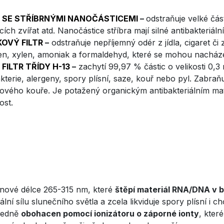
R SE STŘÍBRNÝMI NANOČÁSTICEMI
–
odstraňuje velké část
ích zvířat atd. Nanočástice stříbra mají silné antibakteriální
KOVÝ FILTR
–
odstraňuje nepříjemný odér z jídla, cigaret či z
n, xylen, amoniak a formaldehyd, které se mohou nacháze
 FILTR TŘÍDY H-13
–
zachytí 99,97 % částic o velikosti 0,
akterie, alergeny, spory plísní, saze, kouř nebo pyl. Zabraň
ového kouře. Je potažený organickým antibakteriálním mater
ost.
lnové délce 265-315 nm, které
štěpí materiál RNA/DNA v 
ální sílu slunečního světla a zcela likviduje spory plísní 
sledně
obohacen pomocí ionizátoru o záporné ionty
, kter