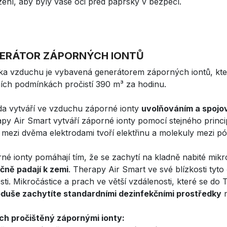
ení, aby byly vaše oči před paprsky v bezpečí.
ERÁTOR ZÁPORNÝCH IONTŮ
čka vzduchu je vybavená generátorem záporných iontů, kt
ních podmínkách pročistí 390 m³ za hodinu.
da vytváří ve vzduchu záporné ionty
uvolňováním a spojov
py Air Smart vytváří záporné ionty pomocí stejného princi
 mezi dvěma elektrodami tvoří elektřinu a molekuly mezi pó
né ionty pomáhají tím, že se zachytí na kladně nabité mik
čně padají k zemi
. Therapy Air Smart ve své blízkosti tyto č
osti. Mikročástice a prach ve větší vzdálenosti, které se d
duše zachytíte standardními dezinfekčními prostředky
n
h pročištěný zápornými ionty: