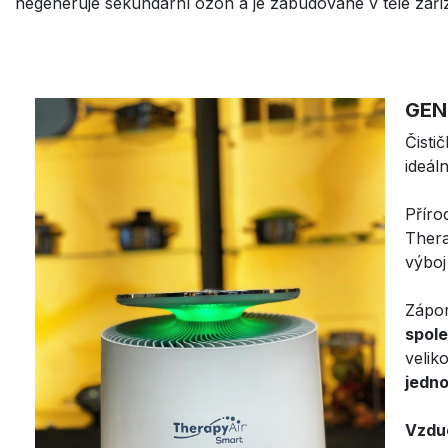
negeneruje sekundární ozon a je zabudované v těle zaříz
GEN
Čisti
ideál
Příro
Thera
výboj
Zápor
spole
velik
jedno
Vzduc