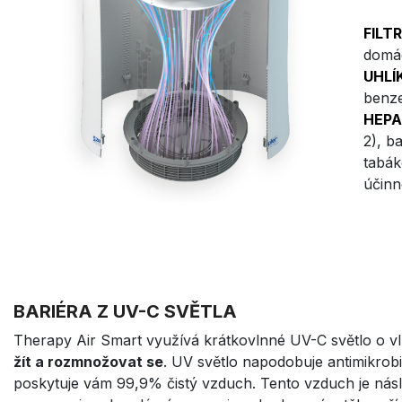
FILT
domác
UHLÍ
benze
HEPA
2), b
tabák
účinn
BARIÉRA Z UV-C SVĚTLA
Therapy Air Smart využívá krátkovlnné UV-C světlo o v
žít a rozmnožovat se
. UV světlo napodobuje antimikrobi
poskytuje vám 99,9% čistý vzduch. Tento vzduch je ná