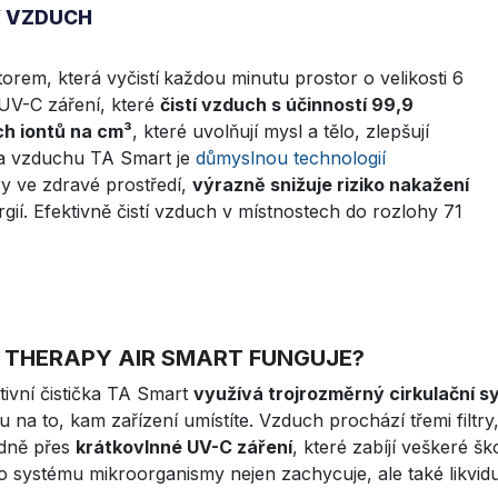
Ý VZDUCH
torem, která vyčistí
každou minutu prostor o velikosti 6
UV-C záření, které
čistí vzduch s účinností 99,9
ch iontů na cm³
, které uvolňují mysl a tělo, zlepšují
čka vzduchu TA Smart je
důmyslnou technologií
y ve zdravé prostředí,
výrazně snižuje riziko nakažení
ergií. Efektivně čistí vzduch v místnostech do rozlohy 71
 THERAPY AIR SMART FUNGUJE?
tivní čistička TA Smart
využívá trojrozměrný cirkulační 
u na to, kam zařízení umístíte. Vzduch prochází třemi filtry,
dně přes
krátkovlnné UV-C záření
, které zabíjí veškeré š
o systému mikroorganismy nejen zachycuje, ale také likviduj