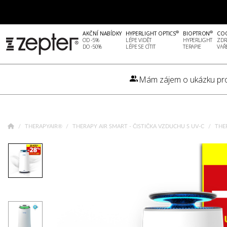
®
®
AKČNÍ NABÍDKY
HYPERLIGHT OPTICS
BIOPTRON
CO
OD -5%
LÉPE VIDĚT
HYPERLIGHT
ZDR
DO -50%
LÉPE SE CÍTIT
TERAPIE
VAŘ
Mám zájem o ukázku pr
THERAPYAIR®
THERAPY AIR SMART - ČISTIČKA VZDUCHU S UV-C
THE