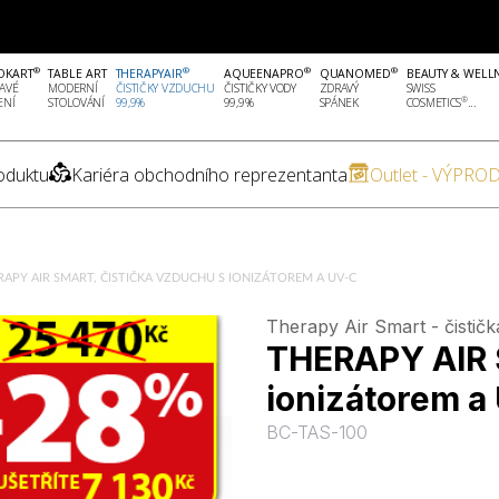
®
®
®
®
OKART
TABLE ART
THERAPYAIR
AQUEENAPRO
QUANOMED
BEAUTY & WELL
AVÉ
MODERNÍ
ČISTIČKY VZDUCHU
ČISTIČKY VODY
ZDRAVÝ
SWISS
®
ENÍ
STOLOVÁNÍ
99,9%
99,9%
SPÁNEK
COSMETICS
...
oduktu
Kariéra obchodního reprezentanta
Outlet - VÝPROD
RAPY AIR SMART, ČISTIČKA VZDUCHU S IONIZÁTOREM A UV-C
Therapy Air Smart - čistič
THERAPY AIR 
ionizátorem a
BC-TAS-100