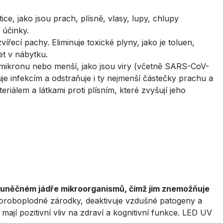
ice, jako jsou prach, plísně, vlasy, lupy, chlupy
 účinky.
vířecí pachy. Eliminuje toxické plyny, jako je toluen,
t v nábytku.
3 mikronu nebo menší, jako jsou viry (včetně SARS-CoV-
uje infekcím a odstraňuje i ty nejmenší částečky prachu a
iálem a látkami proti plísním, které zvyšují jeho
buněčném jádře mikroorganismů, čímž jim znemožňuje
i choroboplodné zárodky, deaktivuje vzdušné patogeny a
é mají pozitivní vliv na zdraví a kognitivní funkce. LED UV