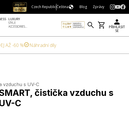
Czech Republic
Čeština
Blog
Zprávy
NESS
LUXURY
STYLE
ACCESSORIES...
PŘIHLÁSIT
SE
EJ AŽ -60 %
Náhradní díly
ka vzduchu s UV-C
SMART, čistička vzduchu s
 UV-C