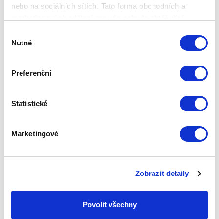
nebo na sociálních sítích. Tato forma obchodních a
BIOPTRON PRO1 A OXY SPREJ -
AKČNÍ EDICE
marketingových sdělení pro vás nebude obtěžující.
Výběr
Základní cena
69 440,00 Kč
Nutné
souhlasu
Promo
44 990,00 Kč
-35%
Preferenční
Zepter Club
cena
Přihlaste se a zobrazí se vám cena pro
člena klubu.
Pouze členové klubu mají garanci
Statistické
každého nákupu s přímým
zvýhodněním -5 % až -40 %!
Marketingové
Zobrazit detaily
Povolit všechny