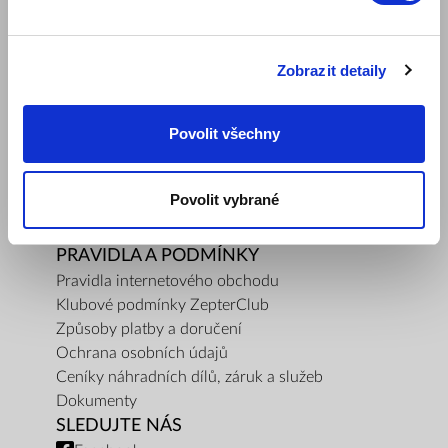
SPOLEČNOST
Mám zájem o ukázku produktu
Kariéra obchodního reprezentanta
Zobrazit detaily
Regionální pobočky Zepter
Naše mise
Povolit všechny
O nás
Kontaktujte nás
Kontakty pro média
Povolit vybrané
Blog
Bezpečnost výrobku
PRAVIDLA A PODMÍNKY
Pravidla internetového obchodu
Klubové podmínky ZepterClub
Způsoby platby a doručení
Ochrana osobních údajů
Ceníky náhradních dílů, záruk a služeb
Dokumenty
SLEDUJTE NÁS