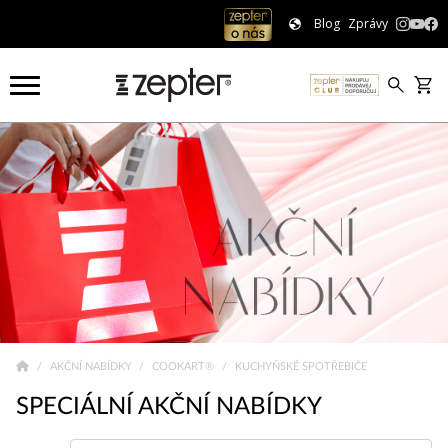
Blog
Zprávy
AKČNÍ NABÍDKY
COOKART®
KUCHYŇSKÉ SPOTŘEBIČE
SPECIÁLNÍ AKČNÍ NABÍDKY