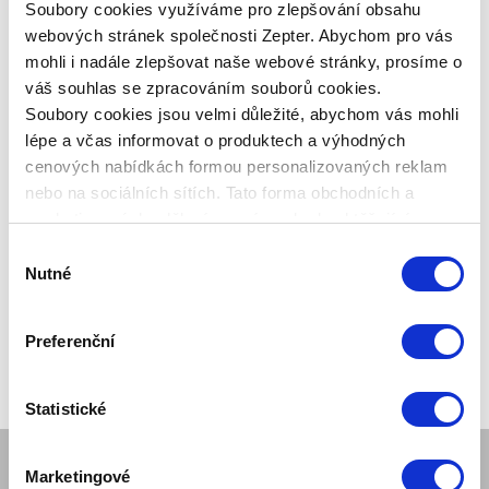
Promo
14 880,00 Kč
-18%
Soubory cookies využíváme pro zlepšování obsahu
webových stránek společnosti Zepter. Abychom pro vás
Zepter Club
cena
mohli i nadále zlepšovat naše webové stránky, prosíme o
Přihlaste se a zobrazí se vám cena pro
člena klubu.
váš souhlas se zpracováním souborů cookies.
Pouze členové klubu mají garanci
Soubory cookies jsou velmi důležité, abychom vás mohli
každého nákupu s přímým
lépe a včas informovat o produktech a výhodných
zvýhodněním -5 % až -40 %!
cenových nabídkách formou personalizovaných reklam
nebo na sociálních sítích. Tato forma obchodních a
marketingových sdělení pro vás nebude obtěžující.
Výběr
Nutné
souhlasu
Preferenční
Statistické
Marketingové