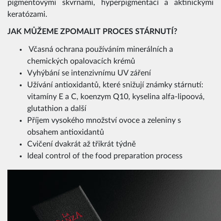
pigmentovými skvrnami, hyperpigmentací a aktinickými
keratózami.
JAK MŮŽEME ZPOMALIT PROCES STÁRNUTÍ?
Včasná ochrana používáním minerálních a
chemických opalovacích krémů
Vyhýbání se intenzivnímu UV záření
Užívání antioxidantů, které snižují známky stárnutí:
vitamíny E a C, koenzym Q10, kyselina alfa-lipoová,
glutathion a další
Příjem vysokého množství ovoce a zeleniny s
obsahem antioxidantů
Cvičení dvakrát až třikrát týdně
Ideal control of the food preparation process