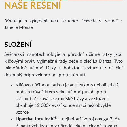
NAŠE ŘEŠENÍ
"Krása je o vylepšení toho, co máte. Dovolte si zazářit"
-
Janelle Monae
SLOŽENÍ
Švýcarská nanotechnologie a přírodní účinné látky jsou
klíčovými prvky výjimečné řady péče o pleť La Danza. Tyto
mimořádně účinné látky s bohatou texturou z ní činí
dokonalý přípravek pro boj proti stárnutí.
Klíčovou účinnou látkou je antileukin 6 neboli „zlatá
mořská tráva“, která velmi účinně působí proti
stárnutí. Získává se z mořské trávy a ve složení
obsahuje 12 000x vyšší koncentraci než obvyklé
vzorce.
®
Lipactive Inca Inchi
– nejbohatší zdroj omega-3, 6 a
9 mastných kyselin v přírodě, ekologicky pěstovaná