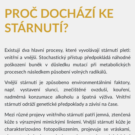
PROČ DOCHÁZÍ KE
STÁRNUTÍ?
Existují dva hlavní procesy, které vyvolávají stárnutí pleti:
vnitřní a vnější. Stochastický přístup předpokládá náhodné
poškození buněk v důsledku mutací při metabolických
procesech následkem působení volných radikálů.
Vnější stárnutí je způsobeno environmentálními faktory,
např. vystavení slunci, znečištěné ovzduší, kouření,
nadměrná konzumace alkoholu a špatná výživa. Vnitřní
stárnutí odráží genetické předpoklady a závisí na čase.
Mezi různé projevy vnitřního stárnutí patří jemná, ztenčená
kůže s výraznými mimickými liniemi. Vnější stárnutí kůže je
charakterizováno fotopoškozením, projevuje se vráskami,