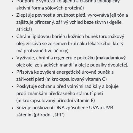
Podporuje syntézu kolagenu a elastinu (biologicky
aktivní forma sójových proteinů)
Zlepšuje pevnost a pružnost pleti, vyrovnává její tón a
zajišťuje přirozený, zářivý vzhled beze skvrn (kigelie
africká)
Chrání lipidovou bariéru kožních buněk (brutnákový
olej: získává se ze semen brutnáku lékařského, který
má protizánětlivé účinky)
Vyživuje, chrání a regeneruje pokožku (makadamiový
olej: olej ze sladkých mandlí a olej z pupalky dvouleté).
Přispívá ke zvýšení energetické úrovně buněk a
zářivosti pleti (mikrokapsulovaný vitamín C)
Poskytuje ochranu před volnými radikály a bojuje
proti známkám předčasného stárnutí pleti
(mikrokapsulovaný přírodní vitamín E)
Snižuje poškození DNA způsobené UVA a UVB
zářením (přírodní „štít“)