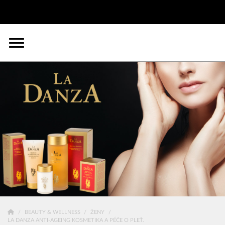
BEAUTY & WELLNESS
ŽENY
LA DANZA ANTI-AGEING KOSMETIKA A PÉČE O PLEŤ.