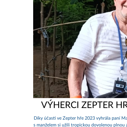
VÝHERCI ZEPTER HR
Díky účasti ve Zepter hře 2023 vyhrála paní M
s manželem si užili tropickou dovolenou plnou z