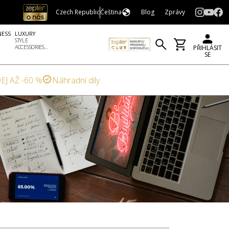
Czech Republic
Čeština
Blog
Zprávy
NESS
LUXURY
STYLE
ACCESSORIES...
PŘIHLÁSIT
SE
EJ AŽ -60 %
Náhradní díly