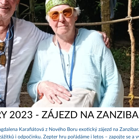
Y 2023 - ZÁJEZD NA ZANZIB
agdalena Karafiátová z Nového Boru exotický zájezd na Zanzibar
ážitků i odpočinku. Zepter hru pořádáme i letos – zapojte se a v