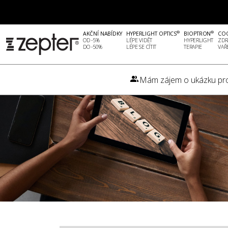
®
®
AKČNÍ NABÍDKY
HYPERLIGHT OPTICS
BIOPTRON
CO
OD -5%
LÉPE VIDĚT
HYPERLIGHT
ZDR
DO -50%
LÉPE SE CÍTIT
TERAPIE
VAŘ
Mám zájem o ukázku pr