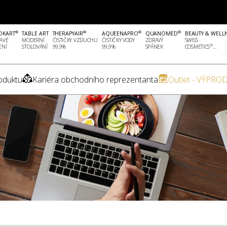
®
®
®
®
OKART
TABLE ART
THERAPYAIR
AQUEENAPRO
QUANOMED
BEAUTY & WELL
AVÉ
MODERNÍ
ČISTIČKY VZDUCHU
ČISTIČKY VODY
ZDRAVÝ
SWISS
®
ENÍ
STOLOVÁNÍ
99,9%
99,9%
SPÁNEK
COSMETICS
...
oduktu
Kariéra obchodního reprezentanta
Outlet - VÝPROD