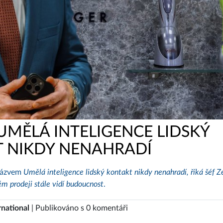
 UMĚLÁ INTELIGENCE LIDSKÝ
 NIKDY NENAHRADÍ
 názvem
Umělá inteligence lidský kontakt nikdy nenahradí, říká šéf Z
m prodeji stále vidí budoucnost
.
rnational
| Publikováno s 0 komentáři