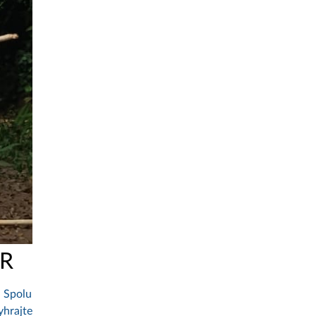
AR
. Spolu
yhrajte