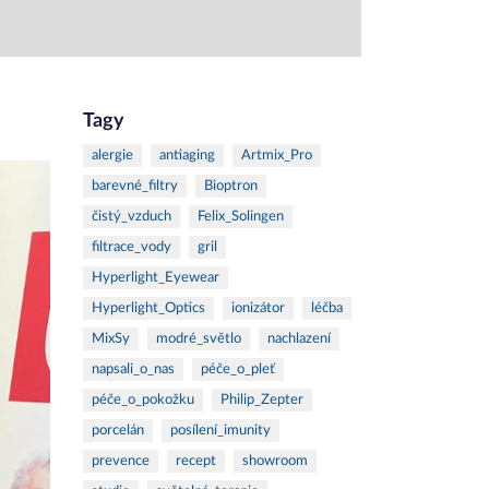
Tagy
alergie
antiaging
Artmix_Pro
barevné_filtry
Bioptron
čistý_vzduch
Felix_Solingen
filtrace_vody
gril
Hyperlight_Eyewear
Hyperlight_Optics
ionizátor
léčba
MixSy
modré_světlo
nachlazení
napsali_o_nas
péče_o_pleť
péče_o_pokožku
Philip_Zepter
porcelán
posílení_imunity
prevence
recept
showroom