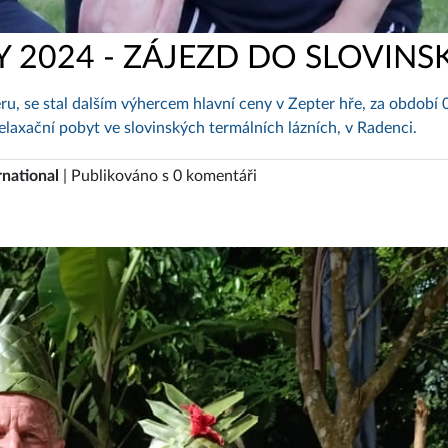
Y 2024 - ZÁJEZD DO SLOVINS
ru, se stal dalším výhercem hlavní ceny v Zepter hře, za období 
elaxační pobyt ve slovinských termálních lázních, v Radenci.
rnational
| Publikováno s 0 komentáři