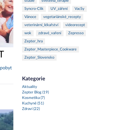
studie
světelná_terapie
Syncro-Clik
UV_záření
VacSy
Vánoce
vegetariánské_recepty
veterinární_lékařství
videorecept
wok
zdravé_vaření
Zepresso
Zepter_hra
Zepter_Masterpiece_Cookware
T
Zepter_Slovensko
 pobyt
Kategorie
Aktuality
Zepter Blog (19)
Kosmetika (7)
Kuchyně (51)
Zdraví (22)