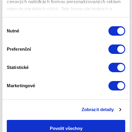
cenových nabídkách formou personalizovaných reklam
ZEPTER MASTERPIECE, WOK pánev, průměr 24 cm,
2,4 L
nebo na sociálních sítích. Tato forma obchodních a
marketingových sdělení pro vás nebude obtěžující.
ZÁRUKA
Výběr
Bezplatná, 30letá záruka platí na opravy a náhradu
Nutné
souhlasu
všech výrobků, vyrobených z vysoce kvalitního kovu
Zepter, v případě vadného materiálu nebo výrobní
vady. 24měsíční záruka se vztahuje na náhradu
Preferenční
součástek vyrobených z materiálů, jiných než Zepter
kov 316L a 304. Na digitální a analogový Zepter
termokontrol se rovněž vztahuje 24měsíční záruka.
Statistické
Nevkládejte Zepter termokontrol do trouby, myčky
nádobí ani na horké povrchy, nevystavujte ho
vysokým teplotám. Na plastové části se vztahuje
24měsíční záruka. Nevkládejte je do trouby ani jejich
Marketingové
nevystavujte vysokým teplotám. Zepter poskytuje
záruku na pozlacené části všech svých výrobků. Tato
záruka se však nevztahuje: na estetické změny
vzniklé při běžném používání, které nemají vliv na
Zobrazit detaily
funkčnost výrobku; na poškození způsobené
nesprávným používáním výrobku. Pro uplatnění záruky
se zákazník musí prokázat originálem dokladu o koupi,
Povolit všechny
proto si doklad pečlivě uschovejte.