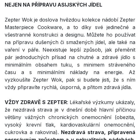
NEJEN NA PŘÍPRAVU ASIJSKÝCH JÍDEL
Zepter Wok je doslova hvězdou kolekce nádobí Zepter
Masterpiece Cookware, a to díky své jedinečné a
všestranné konstrukci a designu. Můžete ho používat
na přípravu dušených či smažených jídel, ale také na
vaření v páře. Neexistuje lepší způsob, jak přeměnit
pár jednoduchých přísad na chutné a zdravé jídlo s
minimálním obsahem tuku, s minimem stráveného
času a s minimálními náklady na energie. Až
vyzkoušíte Zepter Wok, pak si budete jisti, že s ním
vždy připravíte rychlá, úsporná, a přitom zdravá jídla.
VŽDY ZDRAVĚ S
ZEPTER
: Lékařské výzkumy ukázaly,
že nezdravá strava je v dnešní době hlavní příčinou
většiny vážných chronických onemocnění (obezita,
vysoký krevní tlak, kardiovaskulární onemocnění,
cukrovka a rakovina).
Nezdravá strava, připravená
nesprávným způsobem a v nekvalitních nádobách,