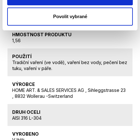
HMOTNOST CELKOVÁ
Povolit vybrané
1,98
HMOSTNOST PRODUKTU
1,56
POUŽITÍ
Tradiční vaření (ve vodě), vaření bez vody, pečení bez
tuku, vaření v páře.
VÝROBCE
HOME ART. & SALES SERVICES AG , Sihleggstrasse 23
, 8832 Wollerau -Switzerland
DRUH OCELI
AISI 316 L-304
VYROBENO
V Itálii