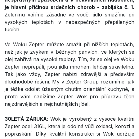
je hlavní příčinou srdečních chorob - zabijáka č. 1.
Zeleninu vaříme zásadně ve vodě, jídlo smažíme při
vysokých teplotách v nebezpečných přepálených
tucích.
Ve Woku Zepter můžete smažit při nižších teplotách,
než jak je zvykem v běžných pánvích, ve kterých se
olej zahřívá na vysoké teploty. Tím, že se olej ve Woku
Zepter nepřepálí, jsou jídla mnohem lehčeji stravitelná.
Tak jako vždy, Zepter nabízí zdravější a především
dlouhodobé řešení. My v Zepter Group rozumíme, jak
je těžké odolat úžasným chutím orientální kuchyně, a
proto vám nabízíme Zepter Wok pro přípravu těch
nejzdravějších a nejchutnějších jídel.
30LETÁ ZÁRUKA
: Wok je vyrobený z vysoce kvalitní
Zepter oceli 316L, která je odolná vůči oxidaci, korozi a
popraskání. Díky kvalitní konstrukci si Wok udržuje