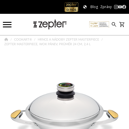
Blog
Zprávy
COOKART®
HRNCE A NÁDOBY ZEPTER MASTERPIECE
ZEPTER MASTERPIECE, WOK PÁNEV, PRŮMĚR 24 CM, 2,4 L