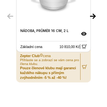
NÁDOBA, PRŮMĚR 16 CM, 2 L
Základní cena
10 810,00 Kč
Zepter Club
cena
Z
Přihlaste se a zobrazí se vám cena pro
P
člena klubu.
č
Pouze členové klubu mají garanci
P
každého nákupu s přímým
zvýhodněním -5 % až -40 %!
z