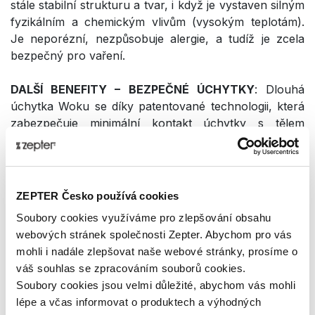
stále stabilní strukturu a tvar, i když je vystaven silným
fyzikálním a chemickým vlivům (vysokým teplotám).
Je neporézní, nezpůsobuje alergie, a tudíž je zcela
bezpečný pro vaření.
DALŠÍ BENEFITY – BEZPEČNÉ ÚCHYTKY
: Dlouhá
úchytka Woku se díky patentované technologii, která
zabezpečuje minimální kontakt úchytky s tělem
nádoby, nezahřívá. Ergonomický a stylový design
spolu s unikátní konstrukcí a lehkostí zajistí, že
manipulace bude vždy bezpečná a snadná.
ZEPTER Česko používá cookies
Technická data
Soubory cookies využíváme pro zlepšování obsahu
webových stránek společnosti Zepter. Abychom pro vás
mohli i nadále zlepšovat naše webové stránky, prosíme o
KÓD PRODUKTU
váš souhlas se zpracováním souborů cookies.
Z-W2424-SC
Soubory cookies jsou velmi důležité, abychom vás mohli
lépe a včas informovat o produktech a výhodných
NÁZEV PRODUKTU