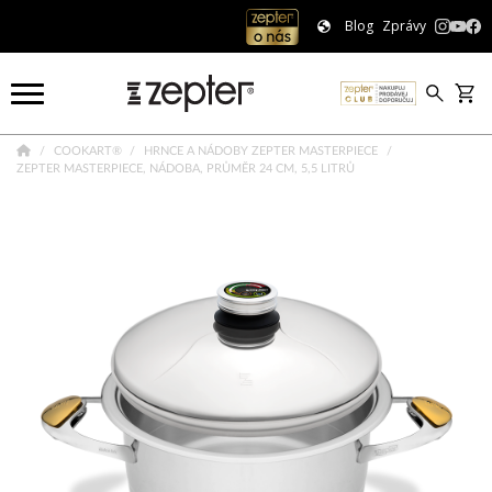
Blog
Zprávy
COOKART®
HRNCE A NÁDOBY ZEPTER MASTERPIECE
ZEPTER MASTERPIECE, NÁDOBA, PRŮMĚR 24 CM, 5,5 LITRŮ