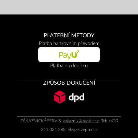
PLATEBNÍ METODY
Platba bankovním převodem
Platba na dobírku
ZPŮSOB DORUČENÍ
ZÁKAZNICKÝ SERVIS:
zakaznik@zepter.cz
; Tel: +420
311 331 888, Skype: zepter.cz