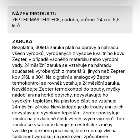
NÁZEV PRODUKTU
ZEPTER MASTERPIECE, nádoba, průměr 24 cm, 5,5
litrů
ZÁRUKA
Bezplatná, 30letá záruka platí na opravy a náhradu
všech výrobků, vyrobených z vysoce kvalitního kovu
Zepter, v případě vadného materiálu nebo výrobní
vady. 24měsíční záruka se vztahuje na náhradu
součástek vyrobených z materiálů, jiných než Zepter
kov 316L a 304. Na digitální a analogový Zepter
termokontrol se rovněž vztahuje 24měsíční záruka.
Nevkládejte Zepter termokontrol do trouby, myčky
nádobí ani na horké povrchy, nevystavujte ho
vysokým teplotám. Na plastové části se vztahuje
24měsíční záruka. Nevkládejte je do trouby ani jejich
nevystavujte vysokým teplotám. Zepter poskytuje
záruku na pozlacené části všech svých výrobků. Tato
záruka se však nevztahuje: na estetické změny
vzniklé při běžném používání, které nemají vliv na
funkčnost výrobku; na poškození způsobené