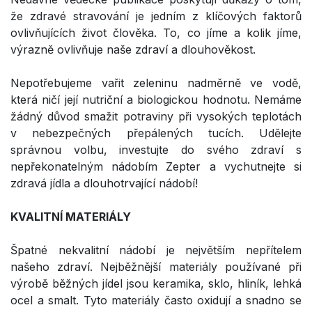
že zdravé stravování je jedním z klíčových faktorů
ovlivňujících život člověka. To, co jíme a kolik jíme,
výrazně ovlivňuje naše zdraví a dlouhověkost.
Nepotřebujeme vařit zeleninu nadměrně ve vodě,
která ničí její nutriční a biologickou hodnotu. Nemáme
žádný důvod smažit potraviny při vysokých teplotách
v nebezpečných přepálených tucích. Udělejte
správnou volbu, investujte do svého zdraví s
nepřekonatelným nádobím Zepter a vychutnejte si
zdravá jídla a dlouhotrvající nádobí!
KVALITNÍ MATERIÁLY
Špatné nekvalitní nádobí je největším nepřítelem
našeho zdraví. Nejběžnější materiály používané při
výrobě běžných jídel jsou keramika, sklo, hliník, lehká
ocel a smalt. Tyto materiály často oxidují a snadno se