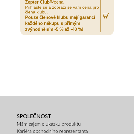
Zepter Club
cena
Z
Přihlaste se a zobrazí se vám cena pro
P
člena klubu.
č
Pouze členové klubu mají garanci
P
každého nákupu s přímým
zvýhodněním -5 % až -40 %!
z
SPOLEČNOST
Mám zájem o ukázku produktu
Kariéra obchodního reprezentanta