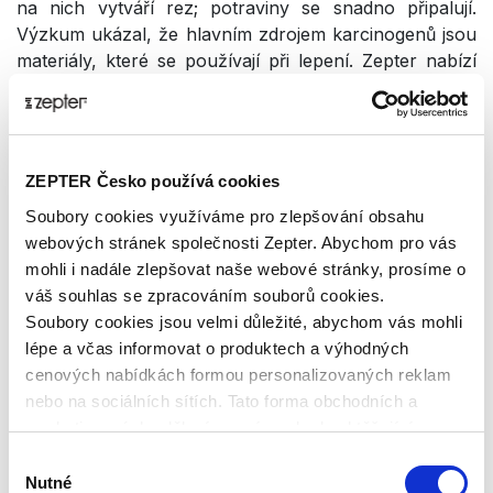
na nich vytváří rez; potraviny se snadno připalují.
Výzkum ukázal, že hlavním zdrojem karcinogenů jsou
materiály, které se používají při lepení. Zepter nabízí
nádobí, které neobsahuje žádné škodlivé materiály
nebo nátěry. Při jejich výrobě se používají speciální
technologie, které mění strukturu kovu a nádoby jsou
naprosto bezpečné pro vaše zdraví.
ZEPTER Česko používá cookies
Soubory cookies využíváme pro zlepšování obsahu
KOV 316L
webových stránek společnosti Zepter. Abychom pro vás
mohli i nadále zlepšovat naše webové stránky, prosíme o
Nádoby Zepter jsou vyrobeny z vysoce kvalitního
váš souhlas se zpracováním souborů cookies.
kovu 316L Zepter, který ve srovnání s nerezovou ocelí
Soubory cookies jsou velmi důležité, abychom vás mohli
18/10, je výjimečným, cennějším a extrémně odolným
lépe a včas informovat o produktech a výhodných
materiálem. Tento kov je šetrný k životnímu prostředí,
cenových nabídkách formou personalizovaných reklam
nezničitelný, odolnější vůči fyzikálním a chemickým
nebo na sociálních sítích. Tato forma obchodních a
vlivům a zcela odolný vůči korozi.
marketingových sdělení pro vás nebude obtěžující.
Kov 316L není porézní kov, jídlo se na něj nelepí,
Výběr
nádobí nezachovává pachy potravin a nemění barvu.
Nutné
souhlasu