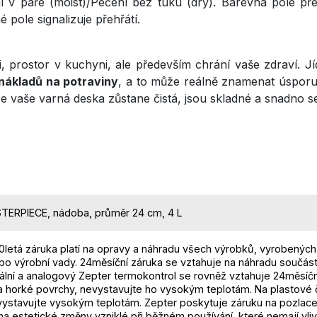
í v páře (moist)/Pečení bez tuku (dry). Barevná pole předs
 pole signalizuje přehřátí.
i, prostor v kuchyni, ale především chrání vaše zdraví. Jíd
nákladů na potraviny
, a to může reálně znamenat úsporu
e vaše varná deska zůstane čistá, jsou skladné a snadno se 
ERPIECE, nádoba, průměr 24 cm, 4 L
0letá záruka platí na opravy a náhradu všech výrobků, vyrobených
bo výrobní vady. 24měsíční záruka se vztahuje na náhradu součást
tální a analogový Zepter termokontrol se rovněž vztahuje 24měsíč
a horké povrchy, nevystavujte ho vysokým teplotám. Na plastové č
evystavujte vysokým teplotám. Zepter poskytuje záruku na pozlac
na estetické změny vzniklé při běžném používání, které nemají v