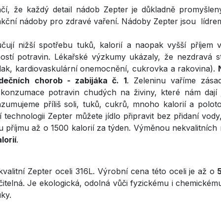
í, že každý detail nádob Zepter je důkladně promyšle
nkční nádoby pro zdravé vaření. Nádoby Zepter jsou lídrem
ují nižší spotřebu tuků, kalorií a naopak vyšší příjem 
ností potravin. Lékařské výzkumy ukázaly, že nezdravá s
lak, kardiovaskulární onemocnění, cukrovka a rakovina).
rdečních chorob - zabijáka č. 1
. Zeleninu vaříme zása
konzumace potravin chudých na živiny, které nám dají j
nzumujeme příliš soli, tuků, cukrů, mnoho kalorií a polo
technologii Zepter můžete jídlo připravit bez přidaní vody,
u příjmu až o 1500 kalorií za týden. Výměnou nekvalitních
lorií
.
alitní Zepter oceli 316L. Výrobní cena této oceli je až o
5
čitelná. Je ekologická, odolná vůči fyzickému i chemickému
ky.