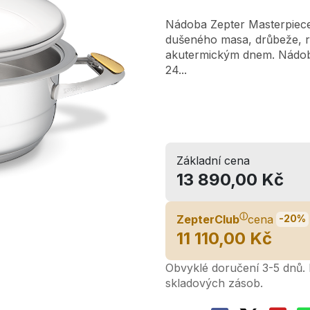
Nádoba Zepter Masterpiece,
dušeného masa, drůbeže, ry
akutermickým dnem. Nádoba 
24...
Základní cena
13 890,00 Kč
ⓘ
ZepterClub
cena
-20%
11 110,00 Kč
Obvyklé doručení 3-5 dnů. L
skladových zásob.