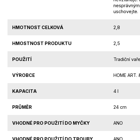
nesprávným p
uschovejte.
HMOTNOST CELKOVÁ
2,8
HMOSTNOST PRODUKTU
2,5
POUŽITÍ
Tradiční vař
VÝROBCE
HOME ART. &
KAPACITA
4 l
PRŮMĚR
24 cm
VHODNÉ PRO POUŽITÍ DO MYČKY
ANO
VHODNÉ PRO POUŽITÍ DO TROUBY
ANO