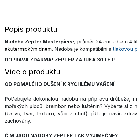
Popis produktu
Nádoba Zepter Masterpiece
, průměr 24 cm, objem 4 li
akutermickým dnem.
Nádoba je kompatibilní s
tlakovou 
DOPRAVA ZDARMA! ZEPTER ZÁRUKA 30 LET
!
Více o produktu
OD POMALÉHO DUŠENÍ K RYCHLÉMU VAŘENÍ
Potřebujete dokonalou nádobu na přípravu drůbeže, mas
mořských plodů, brambor nebo luštěnin? Vyberte si z naš
(barvu, tvar, texturu, vůni a chuť), jídlo je navíc zdr
zachovány.
ČÍM JSOU NÁDOBY ZEPTER TAK VÝJIMEČNÉ?