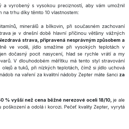
ný a vyrobený s vysokou precizností, aby vám umožnil
 na trhu díky těmto 10 vlastnostem:
vitamínů, minerálů a bílkovin, při současném zachovaní
trava je v dnešní době hlavní příčinou většiny vážných
Nezdravá strava, připravená nesprávným způsobem a
dně ve vodě, jídlo smažíme při vysokých teplotách v
en dočasný pocit nasycení, hlad se rychle vrátí a my
tovarů. V dlouhodobém měřítku má tento styl stravování
 olejů a tuků, při nízkých teplotách, čímž si jídlo uchová
 nádob na vaření za kvalitní nádoby Zepter máte šanci
za
0 % vyšší než cena běžné nerezové oceli 18/10,
je ale
 poškození a odolá i korozi. Pečeť kvality Zepter, vyrytá