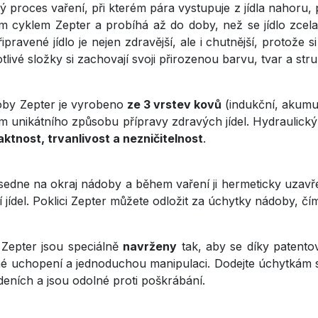
vý proces vaření, při kterém pára vystupuje z jídla nahoru, 
 cyklem Zepter a probíhá až do doby, než se jídlo zcela
pravené jídlo je nejen zdravější, ale i chutnější, protože s
otlivé složky si zachovají svoji přirozenou barvu, tvar a str
by Zepter je vyrobeno
ze 3 vrstev kovů
(indukční, akumul
 unikátního způsobu přípravy zdravých jídel. Hydraulický l
ktnost, trvanlivost a nezničitelnost
.
sedne na okraj nádoby a během vaření ji hermeticky uzav
del. Poklici Zepter můžete odložit za úchytky nádoby, čím
Zepter jsou speciálně
navrženy
tak, aby se díky patentov
né uchopení a jednoduchou manipulaci. Dodejte úchytkám s
deních a jsou odolné proti poškrábání.