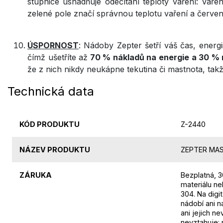
stupnice usnadňuje odečítání teploty vaření: Vařen
zelené pole značí správnou teplotu vaření a červené
ÚSPORNOST
: Nádoby Zepter šetří váš čas, energi
čímž ušetříte až
70 % nákladů na energie a 30 % 
že z nich nikdy neukápne tekutina či mastnota, takž
Technická data
KÓD PRODUKTU
Z-2440
NÁZEV PRODUKTU
ZEPTER MAST
ZÁRUKA
Bezplatná, 3
materiálu ne
304. Na digi
nádobí ani n
ani jejich n
nevztahuje: 