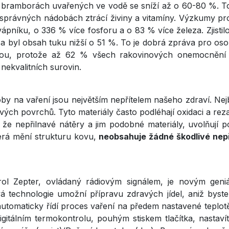
bramborách uvařených ve vodě se sníží až o 60-80 %. To sa
esprávných nádobách ztrácí živiny a vitamíny. Výzkumy pr
pníku, o 336 % více fosforu a o 83 % více železa. Zjistil
asa byl obsah tuku nižší o 51 %. To je dobrá zpráva pro o
ou, protože až 62 % všech rakovinových onemocnění j
 nekvalitních surovin.
oby na vaření jsou největším nepřítelem našeho zdraví. Nejb
lnavých povrchů. Tyto materiály často podléhají oxidaci a re
, že nepřilnavé nátěry a jim podobné materiály, uvolňují 
erá mění strukturu kovu,
neobsahuje žádné škodlivé nepř
ntrol Zepter, ovládaný rádiovým signálem, je novým gen
technologie umožní přípravu zdravých jídel, aniž byste
utomaticky řídí proces vaření na předem nastavené teplotě
gitálním termokontrolu, pouhým stiskem tlačítka, nastav