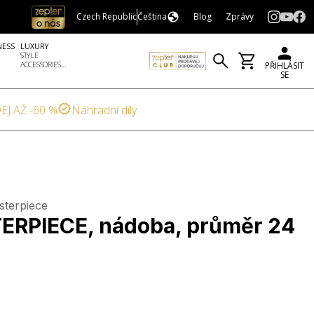
Czech Republic
Čeština
Blog
Zprávy
NESS
LUXURY
STYLE
ACCESSORIES...
PŘIHLÁSIT
SE
EJ AŽ -60 %
Náhradní díly
sterpiece
RPIECE, nádoba, průměr 24