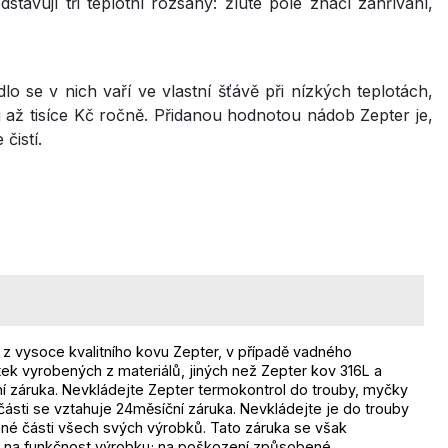
tavují tři teplotní rozsahy: žluté pole značí zahřívání,
lo se v nich vaří ve vlastní šťávě při nízkých teplotách,
 až tisíce Kč ročně. Přidanou hodnotou nádob Zepter je,
čistí.
 z vysoce kvalitního kovu Zepter, v případě vadného
ek vyrobených z materiálů, jiných než Zepter kov 316L a
ní záruka. Nevkládejte Zepter termokontrol do trouby, myčky
ásti se vztahuje 24měsíční záruka. Nevkládejte je do trouby
ené části všech svých výrobků. Tato záruka se však
liv na funkčnost výrobku; na poškození způsobené