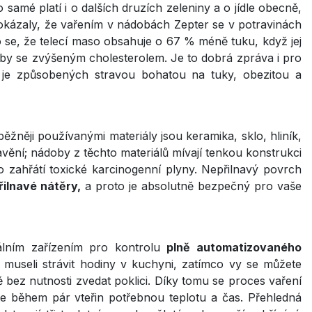
mé platí i o dalších druzích zeleniny a o jídle obecně,
okázaly, že vařením v nádobách Zepter se v potravinách
o se, že telecí maso obsahuje o 67 % méně tuku, když jej
soby se zvýšeným cholesterolem. Je to dobrá zpráva i pro
e způsobených stravou bohatou na tuky, obezitou a
ěžněji používanými materiály jsou keramika, sklo, hliník,
zavění; nádoby z těchto materiálů mívají tenkou konstrukci
po zahřátí toxické karcinogenní plyny. Nepřilnavý povrch
ilnavé nátěry,
a proto je absolutně bezpečný pro vaše
iálním zařízením pro kontrolu
plně automatizovaného
 museli strávit hodiny v kuchyni, zatímco vy se můžete
 bez nutnosti zvedat poklici. Díky tomu se proces vaření
íte během pár vteřin potřebnou teplotu a čas. Přehledná