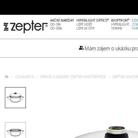
®
®
AKČNÍ NABÍDKY
HYPERLIGHT OPTICS
BIOPTRON
CO
OD -5%
LÉPE VIDĚT
HYPERLIGHT
ZDR
DO -50%
LÉPE SE CÍTIT
TERAPIE
VAŘ
Mám zájem o ukázku pr
COOKART®
HRNCE A NÁDOBY ZEPTER MASTERPIECE
ZEPTER MASTER