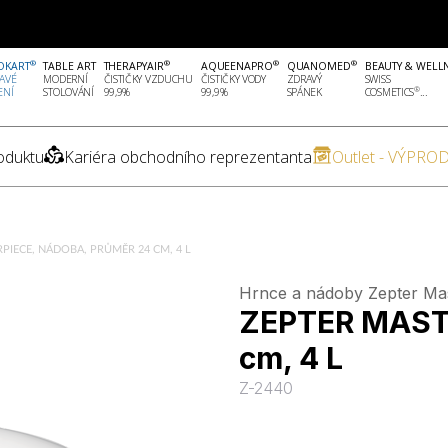
®
®
®
®
OKART
TABLE ART
THERAPYAIR
AQUEENAPRO
QUANOMED
BEAUTY & WELL
AVÉ
MODERNÍ
ČISTIČKY VZDUCHU
ČISTIČKY VODY
ZDRAVÝ
SWISS
®
ENÍ
STOLOVÁNÍ
99,9%
99,9%
SPÁNEK
COSMETICS
...
oduktu
Kariéra obchodního reprezentanta
Outlet - VÝPROD
PIECE, NÁDOBA, PRŮMĚR 24 CM, 4 L
Hrnce a nádoby Zepter Ma
ZEPTER MASTE
cm, 4 L
Z-2440