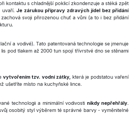
při kontaktu s chladnější poklicí zkondenzuje a stéká zpět
 uvaří.
Je zárukou přípravy zdravých jídel bez přidání
i zachová svoji přirozenou chuť a vůni (a to i bez přidání
ukturu.
ační a vodivé). Tato patentovaná technologie se jmenuje
is pod tlakem až 2000 tun spojí třívrstvé dno se stěnami
ře
vytvořením tzv. vodní zátky,
která je podstatou vaření
ž ušetříte místo na kuchyňské lince.
ané technologii a minimální vodivosti
nikdy nepřehřály
.
vůj osobitý styl výběrem té správné barvy - vyměnitelné