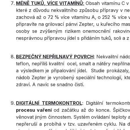
MÉNĚ TUKŮ, VÍCE VITAMÍNŮ
:
Obsah vitamínu C v 
které z důvodu nekvalitního způsobu přípravy v n
zachová až o 72 % více vitamínu A, o 252 % více vá
připravíte na grilovací pánvi Zepter, u kuřecího m
osoby se zvýšeným rizikem onemocnění rakovin
nesprávnou přípravou jídel s přidáním tuků, soli a z
BEZPEČNÝ NEPŘILNAVÝ POVRCH
: Nekvalitní nád
teflon, nepříliš kvalitní ocel, smalt a nátěry nepři
a výsledkem je připalování jídel. Studie prokázaly
nádob Zepter je vyrobený speciální technologií, kt
zdraví. A navíc se snadno čistí.
DIGITÁLNÍ TERMOKONTROL
: Digitální termoko
procesu vaření
od začátku až do konce. Špičková 
věnovat jiným činnostem. Systém ovládaní teploty a
nepřeruší a probíhá v tzv. uzavřeném cyklu. Na di