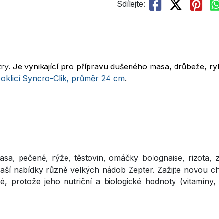
Sdílejte:
try.
Je vynikající pro přípravu dušeného masa, drůbeže, ryb
poklicí Syncro-Clik, průměr 24 cm
.
a, pečeně, rýže, těstovin, omáčky bolognaise, rizota, ze
í nabídky různě velkých nádob Zepter. Zažijte novou chuť
avé, protože jeho nutriční a biologické hodnoty (vitamín