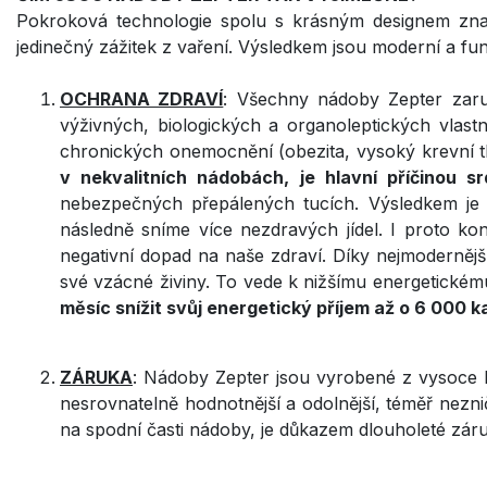
Pokroková technologie spolu s krásným designem znač
jedinečný zážitek z vaření. Výsledkem jsou moderní a fu
OCHRANA ZDRAVÍ
: Všechny nádoby Zepter zaruč
výživných, biologických a organoleptických vlast
chronických onemocnění (obezita, vysoký krevní t
v nekvalitních nádobách, je hlavní příčinou s
nebezpečných přepálených tucích. Výsledkem je 
následně sníme více nezdravých jídel. I proto ko
negativní dopad na naše zdraví. Díky nejmodernější 
své vzácné živiny. To vede k nižšímu energetickém
měsíc snížit svůj energetický příjem až o 6 000 ka
ZÁRUKA
: Nádoby Zepter jsou vyrobené z vysoce kv
nesrovnatelně hodnotnější a odolnější, téměř nezni
na spodní časti nádoby, je důkazem dlouholeté záru