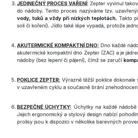
JEDINEČNÝ PROCES VAŘENÍ
: Zepter vyvinul tako
do nádoby. Tento proces nazýváme tzv. uzavřeným
vody, tuků a vždy při nízkých teplotách.
Takto při
soli či koření). Jídlo také lépe vypadá, protože jedn
AKUTERMICKÉ KOMPAKTNÍ DNO:
Dno každé nádo
akutermické kompaktní dno Zepter (ZAC) a je jádrem
nádoby (bez lepení či pájení), čímž se zaručí
kompa
POKLICE ZEPTER
:
Výrazně těžší poklice dokonale 
v uzavřeném cyklu a současně brání znehodnocení jí
BEZPEČNÉ ÚCHYTKY:
Úchytky na každé nádobě 
Jejich ergonomický a stylový design nabízí pohodl
prolisy jsou k dispozici v několika barevných prove