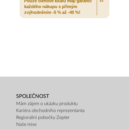
Pouze členové klubu mají garanci
P
každého nákupu s přímým
zvýhodněním -5 % až -40 %!
z
SPOLEČNOST
Mám zájem o ukázku produktu
Kariéra obchodního reprezentanta
Regionální pobočky Zepter
Naše mise