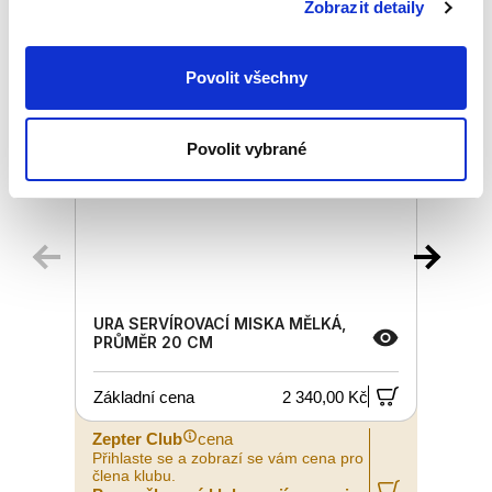
Zobrazit detaily
Povolit všechny
Povolit vybrané
URA SERVÍROVACÍ MISKA MĚLKÁ,
PRŮMĚR 20 CM
Základní cena
2 340,00 Kč
Zepter Club
cena
Z
Přihlaste se a zobrazí se vám cena pro
P
člena klubu.
č