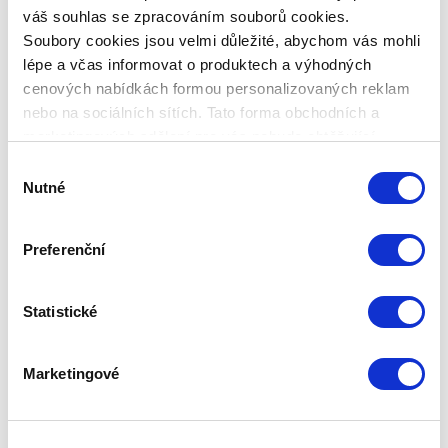
váš souhlas se zpracováním souborů cookies.
Soubory cookies jsou velmi důležité, abychom vás mohli
KÓD PRODUKTU
Z-SB16S
lépe a včas informovat o produktech a výhodných
cenových nabídkách formou personalizovaných reklam
NÁZEV PRODUKTU
nebo na sociálních sítích. Tato forma obchodních a
ZEPTER, URA servírovací miska mělká, průměr 16 cm
marketingových sdělení pro vás nebude obtěžující.
Výběr
HMOTNOST CELKOVÁ
Nutné
souhlasu
0,49
Preferenční
HMOSTNOST PRODUKTU
0,38
Statistické
Podobné produkty
Marketingové