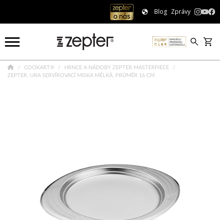
Blog
Zprávy
COOKART®
HRNCE A NÁDOBY ZEPTER MASTERPIECE
ZEPTER, URA SERVÍROVACÍ MISKA MĚLKÁ, PRŮMĚR 16 CM