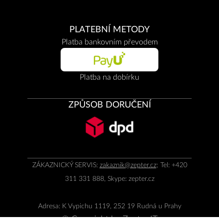
PLATEBNÍ METODY
Platba bankovním převodem
Platba na dobírku
ZPŮSOB DORUČENÍ
ZÁKAZNICKÝ SERVIS:
zakaznik@zepter.cz
; Tel: +420
311 331 888, Skype: zepter.cz
Adresa: K Vypichu 1119, 252 19 Rudná u Prahy