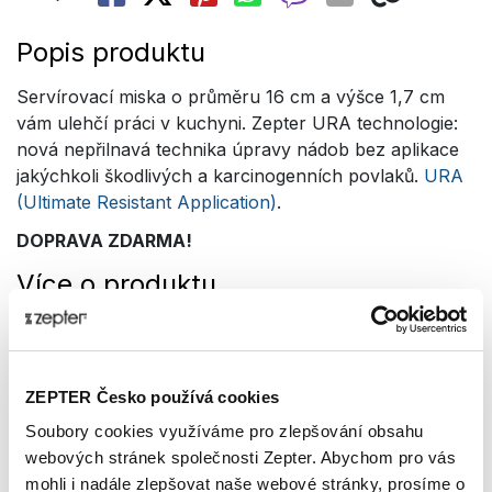
Popis produktu
Servírovací miska o průměru 16 cm a výšce 1,7 cm
vám ulehčí práci v kuchyni. Zepter URA technologie:
nová nepřilnavá technika úpravy nádob bez aplikace
jakýchkoli škodlivých a karcinogenních povlaků.
URA
(Ultimate Resistant Application)
.
DOPRAVA ZDARMA!
Více o produktu
Víceúčelové misky jsou praktické pro odkládání
potravin při vaření a velmi elegantní pro servírování.
Misky mají různou velikost, jsou hluboké nebo ploché
ZEPTER Česko používá cookies
a jsou určeny pro všechny druhy potravin.
Soubory cookies využíváme pro zlepšování obsahu
Inovace značky Zepter.
webových stránek společnosti Zepter. Abychom pro vás
Technická data
mohli i nadále zlepšovat naše webové stránky, prosíme o