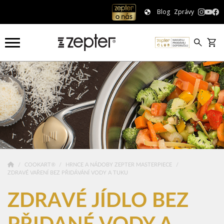
Blog
Zprávy
COOKART®
HRNCE A NÁDOBY ZEPTER MASTERPIECE
ZDRAVÉ VAŘENÍ BEZ PŘIDÁVÁNÍ VODY A TUKU
ZDRAVÉ JÍDLO BEZ