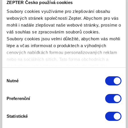
ZEPTER Česko používá cookies
Soubory cookies využíváme pro zlepšování obsahu
webových stránek společnosti Zepter. Abychom pro vás
mohli i nadále zlepšovat naše webové stránky, prosíme o
váš souhlas se zpracováním souborů cookies.
Soubory cookies jsou velmi důležité, abychom vás mohli
lépe a včas informovat o produktech a výhodných
cenových nabídkách formou personalizovaných reklam
nebo na sociálních sítích. Tato forma obchodních a
marketingových sdělení pro vás nebude obtěžující.
Výběr
Nutné
souhlasu
JAK SMAŽIT BEZ TUKŮ?
Preferenční
Při smažení bez přidání tuku vždy vkládejte maso do již
Statistické
rozehřáté nádoby. Prázdnou nádobu postavte přikrytou na
sporák a vždy ji zapněte na maximum až na 4 minuty.