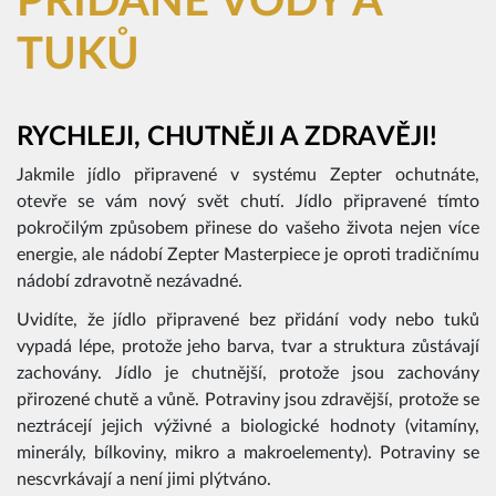
PŘIDANÉ VODY A
TUKŮ
RYCHLEJI, CHUTNĚJI A ZDRAVĚJI!
Jakmile jídlo připravené v systému Zepter ochutnáte,
otevře se vám nový svět chutí. Jídlo připravené tímto
pokročilým způsobem přinese do vašeho života nejen více
energie, ale nádobí Zepter Masterpiece je oproti tradičnímu
nádobí zdravotně nezávadné.
Uvidíte, že jídlo připravené bez přidání vody nebo tuků
vypadá lépe, protože jeho barva, tvar a struktura zůstávají
zachovány. Jídlo je chutnější, protože jsou zachovány
přirozené chutě a vůně. Potraviny jsou zdravější, protože se
neztrácejí jejich výživné a biologické hodnoty (vitamíny,
minerály, bílkoviny, mikro a makroelementy). Potraviny se
nescvrkávají a není jimi plýtváno.