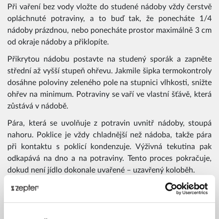
Při vaření bez vody vložte do studené nádoby vždy čerstvě
opláchnuté potraviny, a to buď tak, že ponecháte 1/4
nádoby prázdnou, nebo ponecháte prostor maximálně 3 cm
od okraje nádoby a přiklopíte.
Přikrytou nádobu postavte na studený sporák a zapněte
střední až vyšší stupeň ohřevu. Jakmile šipka termokontroly
dosáhne poloviny zeleného pole na stupnici vlhkosti, snižte
ohřev na minimum. Potraviny se vaří ve vlastní šťávě, která
zůstává v nádobě.
Pára, která se uvolňuje z potravin uvnitř nádoby, stoupá
nahoru. Poklice je vždy chladnější než nádoba, takže pára
při kontaktu s poklicí kondenzuje. Výživná tekutina pak
odkapává na dno a na potraviny. Tento proces pokračuje,
dokud není jídlo dokonale uvařené – uzavřený koloběh.
Vodní pára vytvořená mezi okrajem nádoby a poklicí
nádobu hermeticky uzavře. Vaření je ukončeno přibližně po
20 minutách.