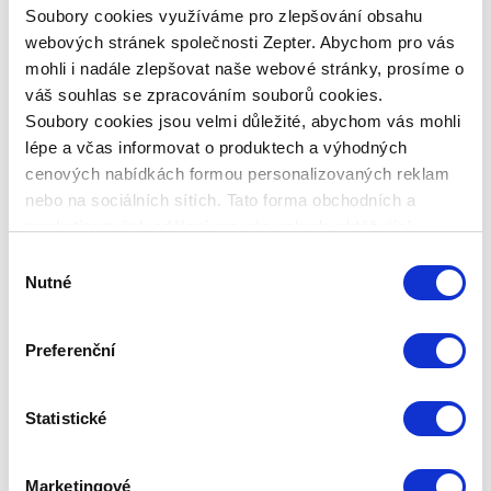
Soubory cookies využíváme pro zlepšování obsahu
webových stránek společnosti Zepter. Abychom pro vás
mohli i nadále zlepšovat naše webové stránky, prosíme o
váš souhlas se zpracováním souborů cookies.
Soubory cookies jsou velmi důležité, abychom vás mohli
lépe a včas informovat o produktech a výhodných
cenových nabídkách formou personalizovaných reklam
nebo na sociálních sítích. Tato forma obchodních a
marketingových sdělení pro vás nebude obtěžující.
Výběr
Publikováno: 19.02.2019 16:04:14
Zepter International
|
Nutné
souhlasu
Publikováno s 0 komentáři
Kitchen
Preferenční
porcelán
recept
zdravé_vaření
Zepter_Masterpiece_Cookware
Statistické
Sdílejte:
Marketingové