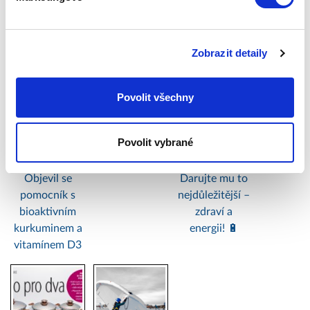
Další články na Zepter blogu:
Zobrazit detaily
Povolit všechny
Jak udržet
ZEPTER TIPY
Dárek pro tátu,
Povolit vybrané
klouby v
NA LÉTO 2026
který má
kondici?
všechno?
Objevil se
Darujte mu to
pomocník s
nejdůležitější –
bioaktivním
zdraví a
kurkuminem a
energii! 🔋
vitamínem D3