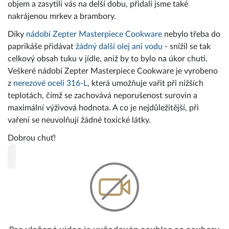
objem a zasytili vás na delší dobu, přidali jsme také
nakrájenou mrkev a brambory.
Díky
nádobí Zepter Masterpiece Cookware
nebylo třeba do
paprikáše přidávat
žádný další olej ani vodu
- snížil se tak
celkový obsah tuku v jídle, aniž by to bylo na úkor chuti.
Veškeré nádobí Zepter Masterpiece Cookware je vyrobeno
z
nerezové oceli 316-L
, která umožňuje vařit při nižších
teplotách, čímž se zachovává neporušenost surovin a
maximální výživová hodnota. A co je nejdůležitější, při
vaření se neuvolňují žádné toxické látky.
Dobrou chuť!