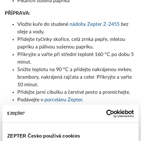
Pikantní sušená paprika
PŘÍPRAVA:
Vložte kuře do studené
nádoby Zepter Z-2455
bez
oleje a vody.
Přidejte tyčinky skořice, celá zrnka pepře, mletou
papriku a pálivou sušenou papriku.
Přikryjte a vařte při střední teplotě 160 °C po dobu 5
minut.
Snižte teplotu na 90 °C a přidejte nakrájenou mrkev,
brambory, nakrájená rajčata a celer. Přikryjte a vařte
10 minut.
Přidejte jarní cibulku a čerstvé pesto a promíchejte.
Podávejte v
porcelánu Zepter
.
Šéfkuchařka Petra Gerić
ZEPTER Česko používá cookies