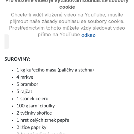
Pro vložené video je vyžadován souhlas se soubory
cookie
Chcete-li vidět vložené video na YouTube, musíte
přijmout naše zásady souhlasu se soubory cookie.
Prostřednictvím tohoto můžete vždy sledovat video
přímo na YouTube
.
odkaz
SUROVINY:
1 kg kuřecího masa (paličky a stehna)
4 mrkve
5 brambor
5 rajčat
1 stonek celeru
100 g jarní cibulky
2 tyčinky skořice
1 hrst celých zrnek pepře
2 lžíce papriky