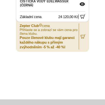
ČISTIČKA VODY EDELWASSER
(ČERNÁ)
Základní cena
24 120,00 Kč
Zepter Club
cena
Z
Přihlaste se a zobrazí se vám cena pro
P
člena klubu.
č
Pouze členové klubu mají garanci
P
každého nákupu s přímým
zvýhodněním -5 % až -40 %!
z