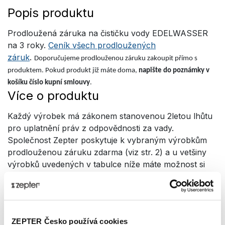
Popis produktu
Prodloužená záruka na čističku vody EDELWASSER
na 3 roky.
Ceník všech prodloužených
záruk
.
Doporučujeme prodlouženou záruku zakoupit přímo s
produktem. Pokud produkt již máte doma,
napište do poznámky v
košíku číslo kupní smlouvy
.
Více o produktu
Každý výrobek má zákonem stanovenou 2letou lhůtu
pro uplatnění práv z odpovědnosti za vady.
Společnost Zepter poskytuje k vybraným výrobkům
prodlouženou záruku zdarma (viz str. 2) a u vetšiny
výrobků uvedených v tabulce níže máte možnost si
okamžitě prodloužit záruku až o 36 měsíců pořízením
komerční prodloužené záruky. Záruka vzniká ihned
po převzetí zboží a její prodloužení se počítá od 1. dne
po skončení klasické záruky. Tato komerční záruka
ZEPTER Česko používá cookies
chrání vaše zboží v plném rozsahu, tedy jako