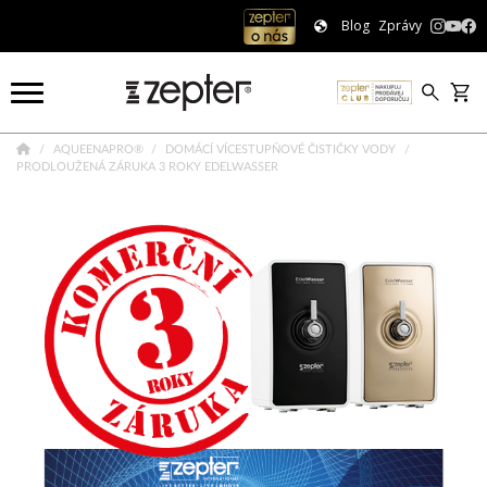
Blog
Zprávy
AQUEENAPRO®
DOMÁCÍ VÍCESTUPŇOVÉ ČISTIČKY VODY
PRODLOUŽENÁ ZÁRUKA 3 ROKY EDELWASSER