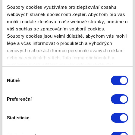
standardní (můžete ji koupit jako fyzická i jako
Soubory cookies využíváme pro zlepšování obsahu
právnická osoba).
webových stránek společnosti Zepter. Abychom pro vás
mohli i nadále zlepšovat naše webové stránky, prosíme o
V případě poruchy vašeho výrobku stačí
váš souhlas se zpracováním souborů cookies.
kontaktovat naši zákaznickou linku: +420 311 331
Soubory cookies jsou velmi důležité, abychom vás mohli
887 nebo naše servisní středisko: servis@zepter.cz
lépe a včas informovat o produktech a výhodných
Technická data
cenových nabídkách formou personalizovaných reklam
nebo na sociálních sítích. Tato forma obchodních a
marketingových sdělení pro vás nebude obtěžující.
KÓD PRODUKTU
Výběr
PROZAR-EW-3
Nutné
souhlasu
NÁZEV PRODUKTU
Prodloužená záruka 3 roky EDELWASSER
Preferenční
HMOTNOST CELKOVÁ
Statistické
HMOSTNOST PRODUKTU