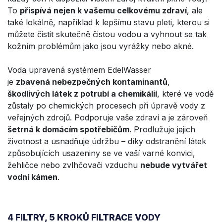
To
přispívá nejen k vašemu celkovému zdraví
, ale
také lokálně, například k lepšímu stavu pleti, kterou si
můžete čistit skutečně čistou vodou a vyhnout se tak
kožním problémům jako jsou vyrážky nebo akné.
Voda upravená systémem EdelWasser
je
zbavená nebezpečných kontaminantů
,
škodlivých látek z potrubí a chemikálií
, které ve vodě
zůstaly po chemických procesech při úpravě vody z
veřejných zdrojů. Podporuje vaše zdraví a je zároveň
šetrná k domácím spotřebičům
. Prodlužuje jejich
životnost a usnadňuje údržbu – díky odstranění látek
způsobujících usazeniny se ve vaší varné konvici,
žehličce nebo zvlhčovači vzduchu
nebude vytvářet
vodní kámen
.
4 FILTRY, 5 KROKŮ FILTRACE VODY