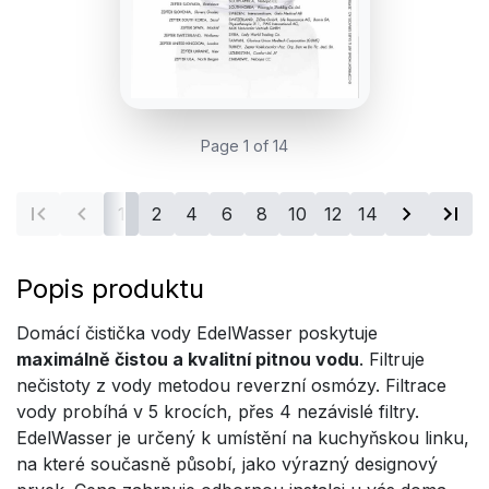
Page 1 of 14
1
2
4
6
8
10
12
14
Popis produktu
Domácí čistička vody EdelWasser poskytuje
maximálně čistou a kvalitní pitnou vodu
. Filtruje
nečistoty z vody metodou reverzní osmózy. Filtrace
vody probíhá v 5 krocích, přes 4 nezávislé filtry.
EdelWasser je určený k umístění na kuchyňskou linku,
na které současně působí, jako výrazný designový