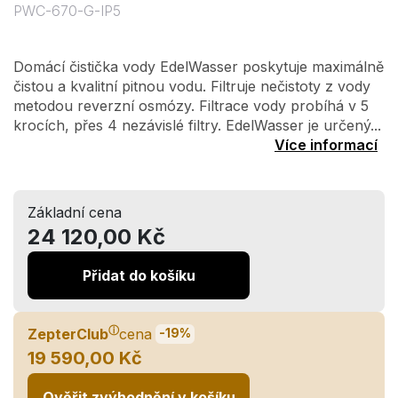
PWC-670-G-IP5
Domácí čistička vody EdelWasser poskytuje maximálně
čistou a kvalitní pitnou vodu. Filtruje nečistoty z vody
metodou reverzní osmózy. Filtrace vody probíhá v 5
krocích, přes 4 nezávislé filtry. EdelWasser je určený...
Více informací
Základní cena
24 120,00 Kč
Přidat do košíku
ⓘ
ZepterClub
cena
-19%
19 590,00 Kč
Ověřit zvýhodnění v košíku