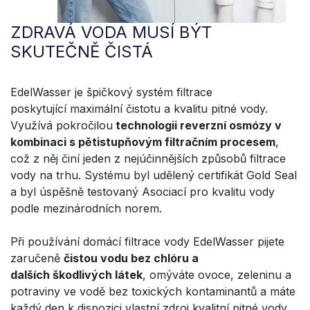
ZDRAVÁ VODA MUSÍ BÝT
SKUTEČNĚ ČISTÁ
EdelWasser je špičkový systém filtrace
poskytující maximální čistotu a kvalitu pitné vody.
Využívá pokročilou
technologii reverzní osmózy v
kombinaci s pětistupňovým filtračním procesem
,
což z něj činí jeden z nejúčinnějších způsobů filtrace
vody na trhu. Systému byl udělený certifikát Gold Seal
a byl úspěšně testovaný Asociací pro kvalitu vody
podle mezinárodních norem.
Při používání domácí filtrace vody EdelWasser pijete
zaručeně
čistou vodu bez chlóru a
dalších škodlivých látek
, omýváte ovoce, zeleninu a
potraviny ve vodě bez toxických kontaminantů a máte
každý den k dispozici vlastní zdroj kvalitní pitné vody.