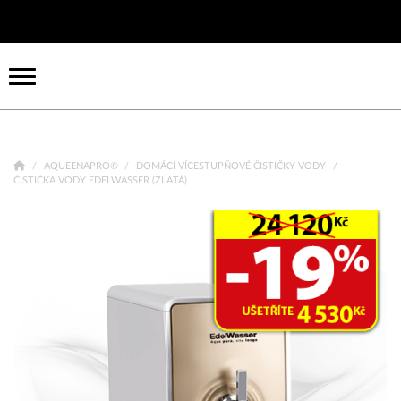
AQUEENAPRO®
DOMÁCÍ VÍCESTUPŇOVÉ ČISTIČKY VODY
ČISTIČKA VODY EDELWASSER (ZLATÁ)