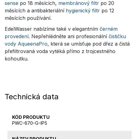
sense
po 18 měsících,
membránový filtr
po 20
měsících a antibakteriální
hygienický filtr
po 12
měsících používání.
EdelWasser nabízíme také v elegantním
černém
provedení
. Nepřehlédněte ani profesionální
čističku
vody AqueenaPro
, která se umísťuje pod dřez a čistá
přefiltrovaná voda vytéká přímo z trojcestného
kohoutku.
Technická data
KÓD PRODUKTU
PWC-670-G-IP5
NÁZEV PRODUKTU