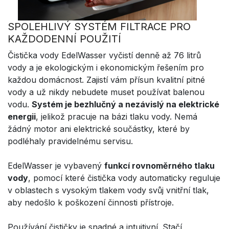
SPOLEHLIVÝ SYSTÉM FILTRACE PRO
KAŽDODENNÍ POUŽITÍ
Čistička vody EdelWasser vyčistí denně až 76 litrů
vody a je ekologickým i ekonomickým řešením pro
každou domácnost. Zajistí vám přísun kvalitní pitné
vody a už nikdy nebudete muset používat balenou
vodu.
Systém je bezhlučný a nezávislý na elektrické
energii
, jelikož pracuje na bázi tlaku vody. Nemá
žádný motor ani elektrické součástky, které by
podléhaly pravidelnému servisu.
EdelWasser je vybavený
funkcí rovnoměrného tlaku
vody
, pomocí které čistička vody automaticky reguluje
v oblastech s vysokým tlakem vody svůj vnitřní tlak,
aby nedošlo k poškození činnosti přístroje.
Používání čističky je snadné a intuitivní. Stačí