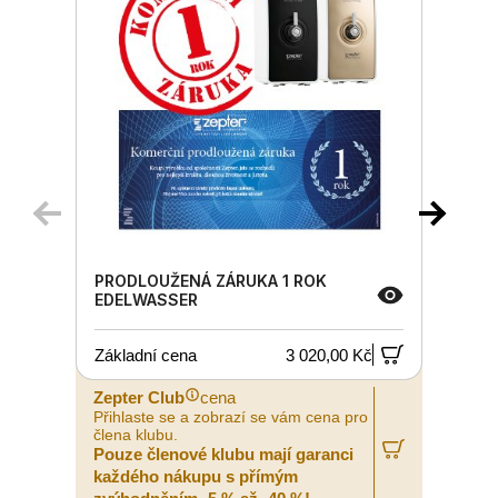
PRODLOUŽENÁ ZÁRUKA 1 ROK
EDELWASSER
Základní cena
3 020,00 Kč
Zepter Club
cena
Z
Přihlaste se a zobrazí se vám cena pro
P
člena klubu.
č
Pouze členové klubu mají garanci
P
každého nákupu s přímým