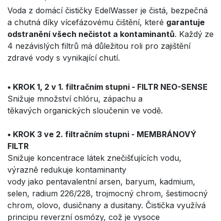
Voda z domácí čističky EdelWasser je čistá, bezpečná
a chutná díky vícefázovému čištění, které
garantuje
odstranění všech nečistot a kontaminantů
. Každý ze
4 nezávislých filtrů má důležitou roli pro zajištění
zdravé vody s vynikající chutí.
• KROK 1, 2 v 1. filtračním stupni - FILTR NEO-SENSE
Snižuje množství chlóru, zápachu a
těkavých organických sloučenin ve vodě.
• KROK 3 ve 2. filtračním stupni - MEMBRÁNOVÝ
FILTR
Snižuje koncentrace látek znečišťujících vodu,
výrazně redukuje kontaminanty
vody jako pentavalentní arsen, baryum, kadmium,
selen, radium 226/228, trojmocný chrom, šestimocný
chrom, olovo, dusičnany a dusitany. Čistička využívá
principu reverzní osmózy, což je vysoce