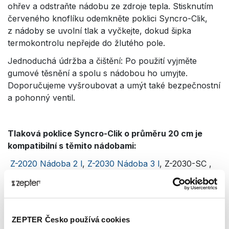
ohřev a odstraňte nádobu ze zdroje tepla. Stisknutím
červeného knoflíku odemkněte poklici Syncro-Clik,
z nádoby se uvolní tlak a vyčkejte, dokud šipka
termokontrolu nepřejde do žlutého pole.
Jednoduchá údržba a čištění: Po použití vyjměte
gumové těsnění a spolu s nádobou ho umyjte.
Doporučujeme vyšroubovat a umýt také bezpečnostní
a pohonný ventil.
Tlaková poklice Syncro-Clik o průměru 20 cm je
kompatibilní s těmito nádobami:
Z-2020 Nádoba 2 l
,
Z-2030 Nádoba 3 l
, Z-2030-SC ,
Z-2042 Nádoba 4,2 l
,
Z-2050 Nádoba 5 l
, Z-2058
Nádoba 5,8 l
ZEPTER Česko používá cookies
Technická data