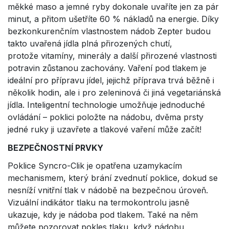
měkké maso a jemné ryby dokonale uvaříte jen za pár
minut, a přitom ušetříte 60 % nákladů na energie. Díky
bezkonkurenčním vlastnostem nádob Zepter budou
takto uvařená jídla plná přirozených chutí,
protože vitamíny, minerály a další přirozené vlastnosti
potravin zůstanou zachovány. Vaření pod tlakem je
ideální pro přípravu jídel, jejichž příprava trvá běžně i
několik hodin, ale i pro zeleninová či jiná vegetariánská
jídla. Inteligentní technologie umožňuje jednoduché
ovládání – poklici položte na nádobu, dvěma prsty
jedné ruky ji uzavřete a tlakové vaření může začít!
BEZPEČNOSTNÍ PRVKY
Poklice Syncro-Clik je opatřena uzamykacím
mechanismem, který brání zvednutí poklice, dokud se
nesníží vnitřní tlak v nádobě na bezpečnou úroveň.
Vizuální indikátor tlaku na termokontrolu jasně
ukazuje, kdy je nádoba pod tlakem. Také na něm
můžete pozorovat pokles tlaku, když nádobu