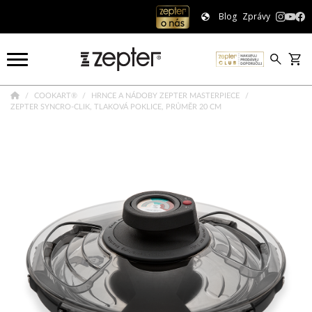
Blog
Zprávy
COOKART®
HRNCE A NÁDOBY ZEPTER MASTERPIECE
ZEPTER SYNCRO-CLIK, TLAKOVÁ POKLICE, PRŮMĚR 20 CM