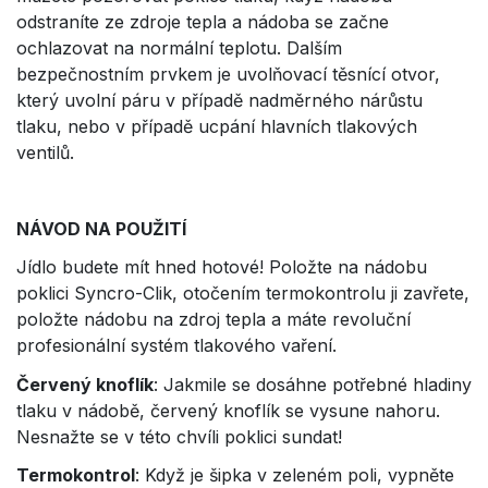
odstraníte ze zdroje tepla a nádoba se začne
ochlazovat na normální teplotu. Dalším
bezpečnostním prvkem je uvolňovací těsnící otvor,
který uvolní páru v případě nadměrného nárůstu
tlaku, nebo v případě ucpání hlavních tlakových
ventilů.
NÁVOD NA POUŽITÍ
Jídlo budete mít hned hotové! Položte na nádobu
poklici Syncro-Clik, otočením termokontrolu ji zavřete,
položte nádobu na zdroj tepla a máte revoluční
profesionální systém tlakového vaření.
Červený knoflík
: Jakmile se dosáhne potřebné hladiny
tlaku v nádobě, červený knoflík se vysune nahoru.
Nesnažte se v této chvíli poklici sundat!
Termokontrol
: Když je šipka v zeleném poli, vypněte