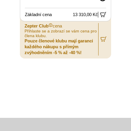
Základní cena
13 310,00 Kč
Zepter Club
cena
Z
Přihlaste se a zobrazí se vám cena pro
P
člena klubu.
č
Pouze členové klubu mají garanci
P
každého nákupu s přímým
zvýhodněním -5 % až -40 %!
z