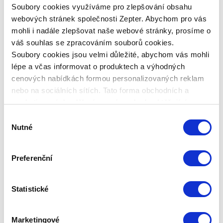
Soubory cookies využíváme pro zlepšování obsahu
webových stránek společnosti Zepter. Abychom pro vás
mohli i nadále zlepšovat naše webové stránky, prosíme o
KÓD PRODUKTU
Z-420-20
váš souhlas se zpracováním souborů cookies.
Soubory cookies jsou velmi důležité, abychom vás mohli
NÁZEV PRODUKTU
lépe a včas informovat o produktech a výhodných
ZEPTER SYNCRO-CLIK, tlaková poklice, průměr 20 cm
cenových nabídkách formou personalizovaných reklam
nebo na sociálních sítích. Tato forma obchodních a
ZÁRUKA
marketingových sdělení pro vás nebude obtěžující.
Bezplatná, 30letá záruka platí na opravy a náhradu
Výběr
všech výrobků, vyrobených z vysoce kvalitního kovu
Nutné
Zepter, v případě vadného materiálu nebo výrobní
souhlasu
vady. 24měsíční záruka se vztahuje na náhradu
součástek vyrobených z materiálů, jiných než Zepter
kov 316L a 304. Na digitální a analogový Zepter
Preferenční
termokontrol se rovněž vztahuje 24měsíční záruka.
Nevkládejte Zepter termokontrol do trouby, myčky
nádobí ani na horké povrchy, nevystavujte ho
Statistické
vysokým teplotám. Na plastové části se vztahuje
24měsíční záruka. Nevkládejte je do trouby ani jejich
nevystavujte vysokým teplotám. Zepter poskytuje
Marketingové