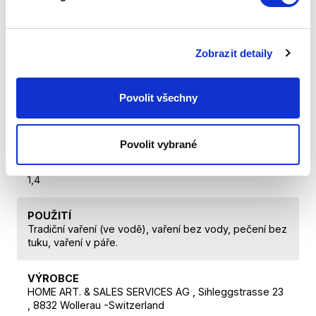
záruku na pozlacené části všech svých výrobků. Tato
záruka se však nevztahuje: na estetické změny
vzniklé při běžném používání, které nemají vliv na
funkčnost výrobku; na poškození způsobené
Zobrazit detaily
nesprávným používáním výrobku. Pro uplatnění záruky
se zákazník musí prokázat originálem dokladu o koupi,
proto si doklad pečlivě uschovejte.
Povolit všechny
HMOTNOST CELKOVÁ
1,94
Povolit vybrané
HMOSTNOST PRODUKTU
1,4
POUŽITÍ
Tradiční vaření (ve vodě), vaření bez vody, pečení bez
tuku, vaření v páře.
VÝROBCE
HOME ART. & SALES SERVICES AG , Sihleggstrasse 23
, 8832 Wollerau -Switzerland