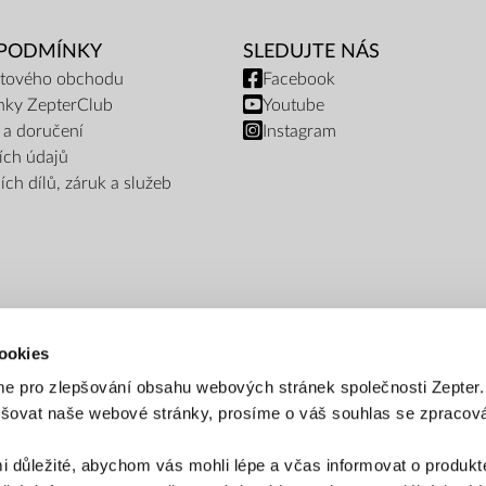
 PODMÍNKY
SLEDUJTE NÁS
netového obchodu
Facebook
nky ZepterClub
Youtube
 a doručení
Instagram
ích údajů
ch dílů, záruk a služeb
ookies
e pro zlepšování obsahu webových stránek společnosti Zepter
epšovat naše webové stránky, prosíme o váš souhlas se zpraco
PLATEBNÍ METODY
i důležité, abychom vás mohli lépe a včas informovat o produkt
Platba bankovním převodem
Platba na dobírku