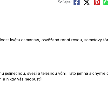
Sdílejte:
yslnost květu osmantus, osvěžená ranní rosou, sametový tó
hu jedinečnou, svěží a tělesnou vůni. Tato jemná alchymie 
, a nikdy vás neopustí!