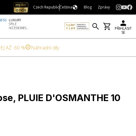
Czech Republic
Čeština
Blog
Zprávy
NESS
LUXURY
STYLE
ACCESSORIES...
PŘIHLÁSIT
SE
EJ AŽ -60 %
Náhradní díly
ose, PLUIE D'OSMANTHE 10