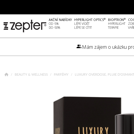
®
®
AKČNÍ NABÍDKY
HYPERLIGHT OPTICS
BIOPTRON
CO
OD -5%
LÉPE VIDĚT
HYPERLIGHT
ZDR
DO -50%
LÉPE SE CÍTIT
TERAPIE
VAŘ
Mám zájem o ukázku pr
BEAUTY & WELLNESS
PARFÉMY
LUXURY OVERDOSE, PLUIE D'OSMANT