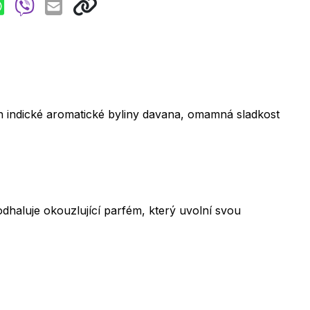
n indické aromatické byliny davana, omamná sladkost
odhaluje okouzlující parfém, který uvolní svou