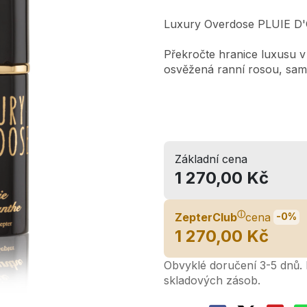
Luxury Overdose PLUIE D
Překročte hranice luxusu v
osvěžená ranní rosou, same
Základní cena
1 270,00 Kč
ⓘ
ZepterClub
cena
-0%
1 270,00 Kč
Obvyklé doručení 3-5 dnů. L
skladových zásob.