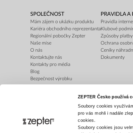
SPOLEČNOST
PRAVIDLA A
Mám zájem o ukázku produktu
Pravidla inter
Kariéra obchodního reprezentanta
Klubové podmí
Regionální pobočky Zepter
Způsoby platby
Naše mise
Ochrana osobn
O nás
Ceníky náhradní
Kontaktujte nás
Dokumenty
Kontakty pro média
Blog
Bezpečnost výrobku
ZEPTER Česko používá c
Soubory cookies využívám
pro vás mohli i nadále zl
cookies.
Soubory cookies jsou velm