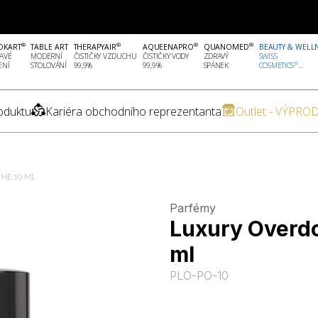
®
®
®
®
OKART
TABLE ART
THERAPYAIR
AQUEENAPRO
QUANOMED
BEAUTY & WELL
AVÉ
MODERNÍ
ČISTIČKY VZDUCHU
ČISTIČKY VODY
ZDRAVÝ
SWISS
®
ENÍ
STOLOVÁNÍ
99,9%
99,9%
SPÁNEK
COSMETICS
...
oduktu
Kariéra obchodního reprezentanta
Outlet - VÝPROD
HE 10 ML
Parfémy
Luxury Overd
ml
PLO-PO-10