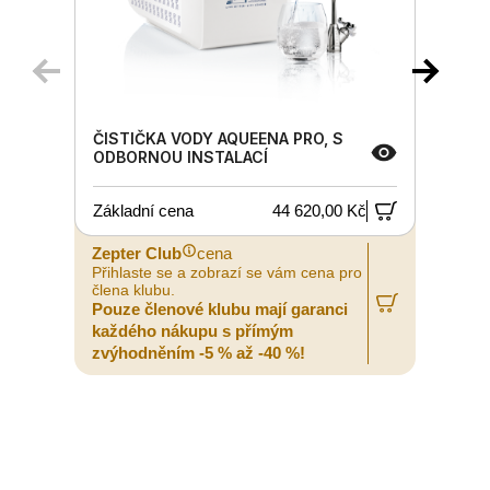
ČISTIČKA VODY AQUEENA PRO, S
ODBORNOU INSTALACÍ
Základní cena
44 620,00 Kč
Zepter Club
cena
Z
Přihlaste se a zobrazí se vám cena pro
P
člena klubu.
č
Pouze členové klubu mají garanci
P
každého nákupu s přímým
zvýhodněním -5 % až -40 %!
z