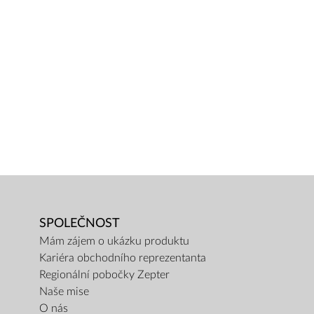
SPOLEČNOST
Mám zájem o ukázku produktu
Kariéra obchodního reprezentanta
Regionální pobočky Zepter
Naše mise
O nás