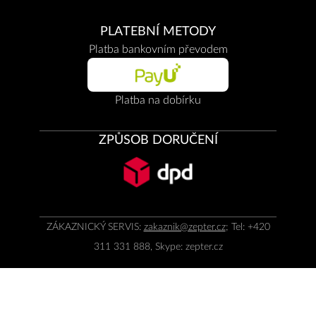
PLATEBNÍ METODY
Platba bankovním převodem
Platba na dobírku
ZPŮSOB DORUČENÍ
ZÁKAZNICKÝ SERVIS:
zakaznik@zepter.cz
; Tel: +420
311 331 888, Skype: zepter.cz
Adresa: K Vypichu 1119, 252 19 Rudná u Prahy
© Copyright by
Zepter IT