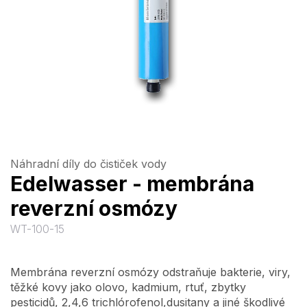
Náhradní díly do čističek vody
Edelwasser - membrána
reverzní osmózy
WT-100-15
Membrána reverzní osmózy odstraňuje bakterie, viry,
těžké kovy jako olovo, kadmium, rtuť, zbytky
pesticidů, 2,4,6 trichlórofenol,dusitany a jiné škodlivé