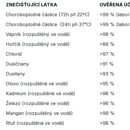
ZNEČIŠŤUJÍCÍ LÁTKA
OVĚŘENÁ Ú
Choroboplodné částice (72h při 22ºC)
>99 % (labora
Choroboplodné částice (24h při 37°C)
>99 % (labora
Vápník (rozpuštěný ve vodě)
>98 %
Hořčík (rozpuštěný ve vodě)
>86 %
Chlorid
>97 %
Dusičnany
>91 %
Dusitany
>93 %
Olovo (rozpuštěné ve vodě)
>95 %
Kadmium (rozpuštěné ve vodě)
>98 %
Železo (rozpuštěné ve vodě)
>96 %
Mangan (rozpuštěný ve vodě)
>99 %
Rtuť (rozpuštěná ve vodě)
>98 %