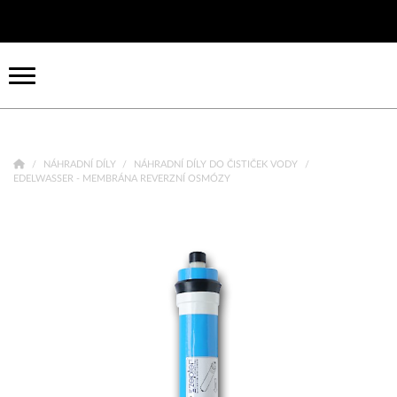
NÁHRADNÍ DÍLY
NÁHRADNÍ DÍLY DO ČISTIČEK VODY
EDELWASSER - MEMBRÁNA REVERZNÍ OSMÓZY