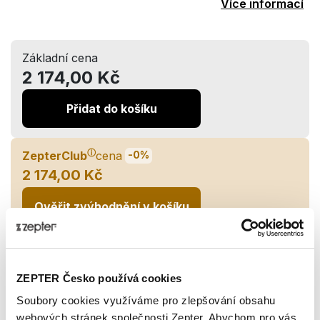
Více informací
Základní cena
2 174,00 Kč
Přidat do košíku
ⓘ
ZepterClub
cena
-0%
2 174,00 Kč
Ověřit zvýhodnění v košíku
Obvyklé doručení 3-5 dnů. Lhůta se může individuálně
lišit dle aktuálního stavu skladových zásob.
ZEPTER Česko používá cookies
Soubory cookies využíváme pro zlepšování obsahu
Sdílejte:
webových stránek společnosti Zepter. Abychom pro vás