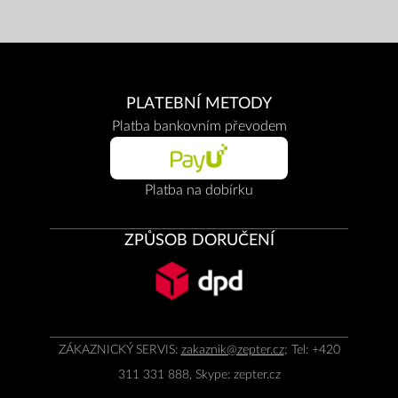
PLATEBNÍ METODY
Platba bankovním převodem
Platba na dobírku
ZPŮSOB DORUČENÍ
ZÁKAZNICKÝ SERVIS:
zakaznik@zepter.cz
; Tel: +420
311 331 888, Skype: zepter.cz