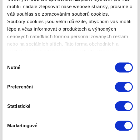
mohli i nadále zlepšovat naše webové stránky, prosíme o
Popis produktu
váš souhlas se zpracováním souborů cookies.
Soubory cookies jsou velmi důležité, abychom vás mohli
Mikrofiltr, THERAPY AIR a THERAPY AIR PLUS
lépe a včas informovat o produktech a výhodných
Mikrofiltr pro čističky vzduchu Therapy Air a Therapy
cenových nabídkách formou personalizovaných reklam
Air Plus zachycuje mechanické nečistoty do vel. 0,04
nebo na sociálních sítích. Tato forma obchodních a
µm např. pyl, roztoče, prachové částice, které poletují
marketingových sdělení pro vás nebude obtěžující.
všude kolem nás a které vdechujeme.
Výběr
Nutné
Více o produktu
souhlasu
Originální náhradní díl Zepter
Preferenční
Technická data
Statistické
KÓD PRODUKTU
PWC-503-50A
Marketingové
NÁZEV PRODUKTU