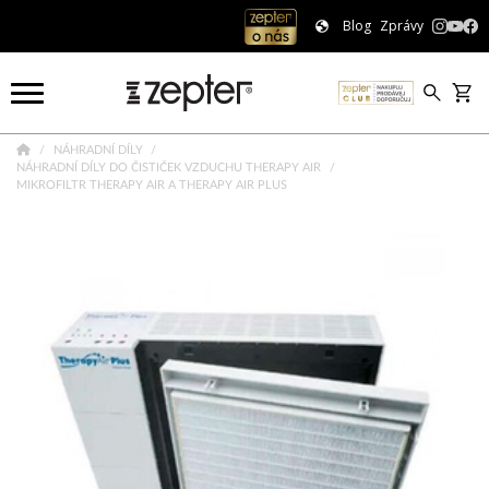
Blog
Zprávy
NÁHRADNÍ DÍLY
NÁHRADNÍ DÍLY DO ČISTIČEK VZDUCHU THERAPY AIR
MIKROFILTR THERAPY AIR A THERAPY AIR PLUS