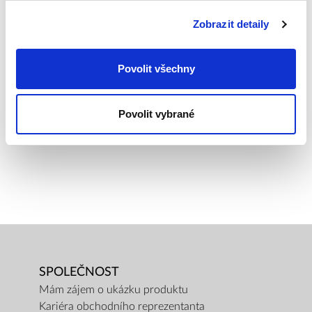
Mikrofiltr Therapy Air a Therapy Air Plus
Zobrazit detaily
HMOTNOST CELKOVÁ
1,62
Povolit všechny
HMOSTNOST PRODUKTU
1,32
Povolit vybrané
SPOLEČNOST
Mám zájem o ukázku produktu
Kariéra obchodního reprezentanta