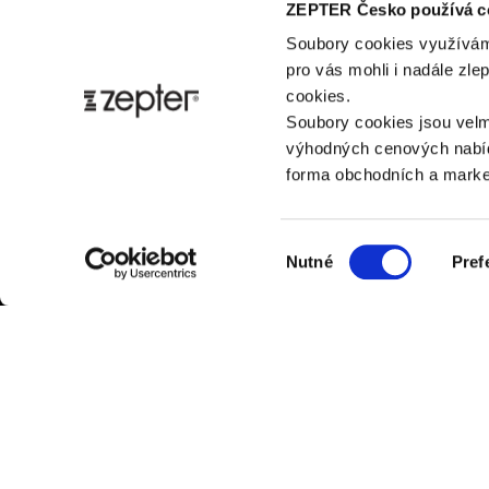
ZEPTER Česko používá c
Soubory cookies využívám
pro vás mohli i nadále zl
cookies.
Soubory cookies jsou velm
výhodných cenových nabíd
forma obchodních a market
Výběr
Nutné
Pref
souhlasu
ZÁK