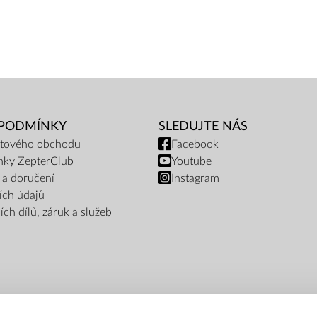
 PODMÍNKY
SLEDUJTE NÁS
netového obchodu
Facebook
nky ZepterClub
Youtube
 a doručení
Instagram
ích údajů
ch dílů, záruk a služeb