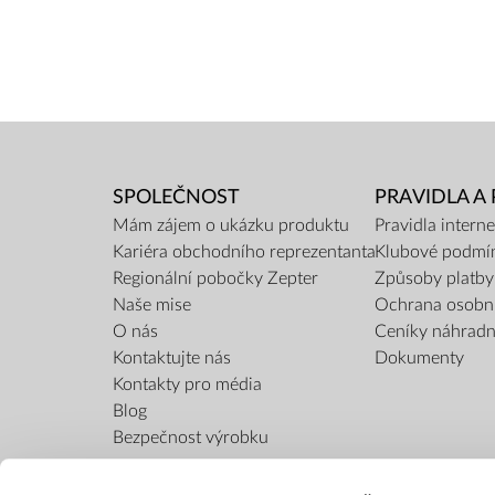
SPOLEČNOST
PRAVIDLA A
Mám zájem o ukázku produktu
Pravidla inter
Kariéra obchodního reprezentanta
Klubové podmí
Regionální pobočky Zepter
Způsoby platby
Naše mise
Ochrana osobn
O nás
Ceníky náhradní
Kontaktujte nás
Dokumenty
Kontakty pro média
Blog
Bezpečnost výrobku