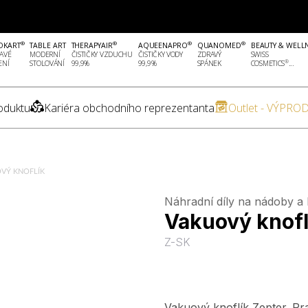
®
®
®
®
OKART
TABLE ART
THERAPYAIR
AQUEENAPRO
QUANOMED
BEAUTY & WELL
AVÉ
MODERNÍ
ČISTIČKY VZDUCHU
ČISTIČKY VODY
ZDRAVÝ
SWISS
®
ENÍ
STOLOVÁNÍ
99,9%
99,9%
SPÁNEK
COSMETICS
...
oduktu
Kariéra obchodního reprezentanta
Outlet - VÝPROD
VÝ KNOFLÍK
Náhradní díly na nádoby a
Vakuový knofl
Z-SK
Vakuový knoflík Zepter. P