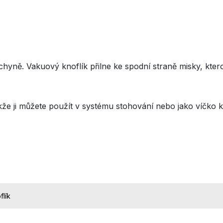
yně. Vakuový knoflík přilne ke spodní straně misky, kterou
akže ji můžete použít v systému stohování nebo jako víčko
lík