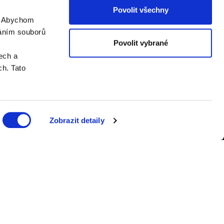
Povolit všechny
. Abychom
váním souborů
Povolit vybrané
ech a
h. Tato
Zobrazit detaily
er.cz