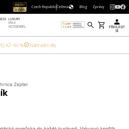
Czech Republic
Čeština
Blog
Zprávy
NESS
LUXURY
STYLE
ACCESSORIES...
PŘIHLÁSIT
SE
EJ AŽ -60 %
Náhradní díly
 hrnce Zepter
ík
raktická pomůcka do každé kuchyně. Vakuový knoflík