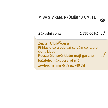
MÍSA S VÍKEM, PRŮMĚR 16 CM, 1 L
Základní cena
1 760,00 Kč
Zepter Club
cena
Přihlaste se a zobrazí se vám cena pro
člena klubu.
Pouze členové klubu mají garanci
každého nákupu s přímým
zvýhodněním -5 % až -40 %!