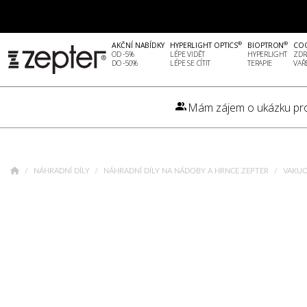
®
®
AKČNÍ NABÍDKY
HYPERLIGHT OPTICS
BIOPTRON
CO
OD -5%
LÉPE VIDĚT
HYPERLIGHT
ZDR
DO -50%
LÉPE SE CÍTIT
TERAPIE
VAŘ
Mám zájem o ukázku pr
NÁHRADNÍ DÍLY
NÁHRADNÍ DÍLY NA NÁDOBY A HRNCE ZEPTER
VAKUO