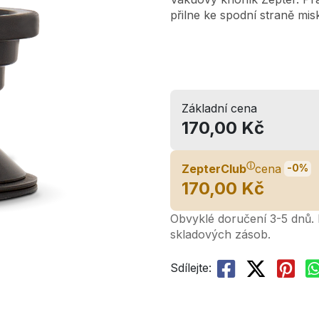
přilne ke spodní straně misk
Základní cena
170,00 Kč
ⓘ
ZepterClub
cena
-0%
170,00 Kč
Obvyklé doručení 3-5 dnů. L
skladových zásob.
Sdílejte: