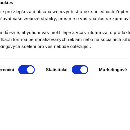
ookies
e pro zlepšování obsahu webových stránek společnosti Zepter
epšovat naše webové stránky, prosíme o váš souhlas se zpraco
PLATEBNÍ METODY
i důležité, abychom vás mohli lépe a včas informovat o produkt
Platba bankovním převodem
Platba na dobírku
kách formou personalizovaných reklam nebo na sociálních sítíc
ingových sdělení pro vás nebude obtěžující.
ZPŮSOB DORUČENÍ
erenční
Statistické
Marketingové
AZNICKÝ SERVIS:
zakaznik@zepter.cz
; Tel: +420 311 331 888, Skype: zept
Adresa: K Vypichu 1119, 252 19 Rudná u Prahy
© Copyright by
Zepter IT