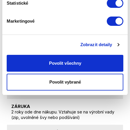
vydrží kůže. Je odolná vůči poškozením. Nubukové
Statistické
tašky a peněženky zaujmou nejen svým vzhledem, ale
díky vysoké kvalitě zpracování vydrží dlouhodobé
intenzivní používání. Postupem času se pomalinku a
Marketingové
přirozeně mění textura a barva kůže, což dále zvyšuje
přirozený vzhled kabelky nebo peněženky.
Zobrazit detaily
Technická data
Povolit všechny
KÓD PRODUKTU
PZB-04-NB
Povolit vybrané
NÁZEV PRODUKTU
Shopping bag NAVY BLUE
ZÁRUKA
2 roky ode dne nákupu. Vztahuje se na výrobní vady
(zip, uvolněné švy nebo podšívání)