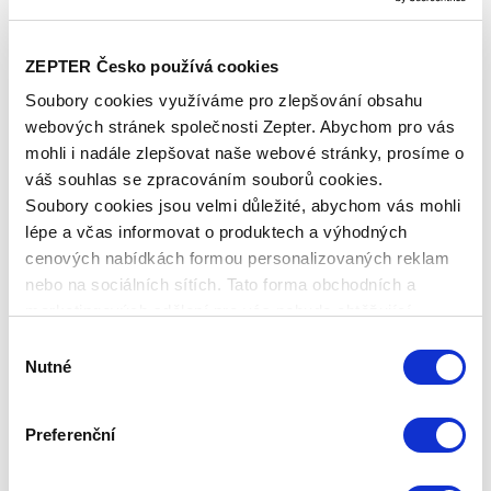
uspořádat.
Malé uzavíratelné kapsičky
zajistí
bezpečnost menších předmětů jako peněženky nebo
mobilní telefony.
ZEPTER Česko používá cookies
Soubory cookies využíváme pro zlepšování obsahu
Velikost poutek umožňuje velmi pohodlné nošení jak
webových stránek společnosti Zepter. Abychom pro vás
přes rameno, tak v ruce.
mohli i nadále zlepšovat naše webové stránky, prosíme o
Další barevná provedení Philip Zepter shopping
váš souhlas se zpracováním souborů cookies.
bag:
Razza Cognac
,
Munich Rose
Soubory cookies jsou velmi důležité, abychom vás mohli
lépe a včas informovat o produktech a výhodných
Více o produktu
cenových nabídkách formou personalizovaných reklam
Tašky
Philip Zepter shopping bag
jsou ručně
nebo na sociálních sítích. Tato forma obchodních a
vyráběné v Itálii z přírodní kůže.
marketingových sdělení pro vás nebude obtěžující.
Výběr
Jsou odolnné vůči nečistotám a vlhkosti. Kůže je
Nutné
souhlasu
mechanicky zpracovávána, barvená a pokrytá
voskem. Výsledkem je, že získává bezkonkurenční
hladkost a lesk.
Preferenční
Nubuková kůže kombinuje krásu semiše, s pevností a