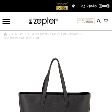
Blog
Zprávy
LUXURY
LUXUSNÍ KOŽENÉ TAŠKY A PENĚŽENKY
SHOPPING BAG NAVY BLUE