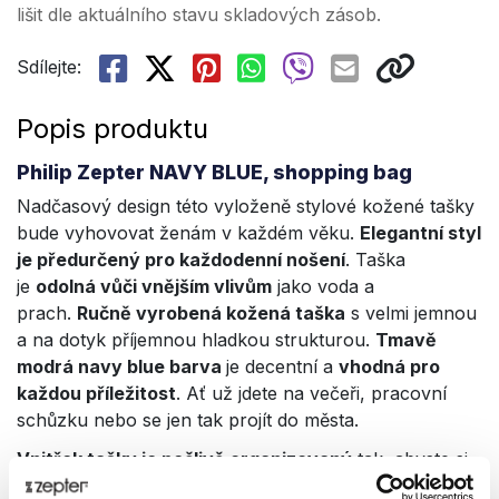
lišit dle aktuálního stavu skladových zásob.
Sdílejte:
Popis produktu
Philip Zepter NAVY BLUE, shopping bag
Nadčasový design této vyloženě stylové kožené tašky
bude vyhovovat ženám v každém věku.
Elegantní styl
je předurčený pro každodenní nošení
. Taška
je
odolná vůči vnějším vlivům
jako voda a
prach.
Ručně vyrobená kožená taška
s velmi jemnou
a na dotyk příjemnou hladkou strukturou.
Tmavě
modrá navy blue barva
je decentní a
vhodná pro
každou příležitost
. Ať už jdete na večeři, pracovní
schůzku nebo se jen tak projít do města.
Vnitřek tašky je pečlivě organizovaný
tak, abyste si
mohli veškeré potřebné věci přehledně