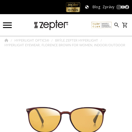
Blog
Zprávy
HYPERLIGHT OPTICS®
BRÝLE ZEPTER HYPERLIGHT
HYPERLIGHT EYEWEAR, FLORENCE BROWN FOR WOMEN, INDOOR/OUTDOOR