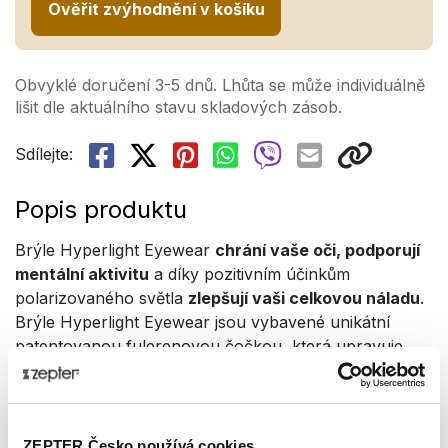
Ověřit zvýhodnění v košíku
Obvyklé doručení 3-5 dnů. Lhůta se může individuálně
lišit dle aktuálního stavu skladových zásob.
Sdílejte:
Popis produktu
Brýle Hyperlight Eyewear
chrání vaše oči, podporují
mentální aktivitu
a díky pozitivním účinkům
polarizovaného světla
zlepšují vaši celkovou náladu
.
Brýle Hyperlight Eyewear jsou vybavené unikátní
patentovanou fulerenovou čočkou, která upravuje
škodlivé vlnové délky světla na oku přirozené a zdravé
světelné spektrum.
Zpomalují nástup šedého zákalu.
Chrání vaše oči před škodlivým modrým LED
ZEPTER Česko používá cookies