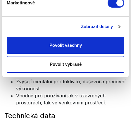
Marketingové
škodlivé vlnové délky světla na oku přirozené a zdravé
světelné spektrum.
Zpomalují nástup šedého zákalu.
Chrání vaše oči před škodlivým modrým LED
Zobrazit detaily
světlem, které přeměňují na světlo, které oči
dobře snášejí a navozuji tak pocit úlevy a
Povolit všechny
relaxace.
Eliminují a převádějí vysokou energii UV záření a
světlo vycházející z jakéhokoliv zdroje na
Povolit vybrané
optimální vlnovou délku.
Zlepšují ostrost zraku a zmírňují únavu očí.
Zvyšují mentální produktivitu, duševní a pracovní
výkonnost.
Vhodné pro používání jak v uzavřených
prostorách, tak ve venkovním prostředí.
Technická data