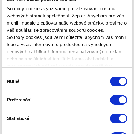
světlem, které přeměňují na světlo, které oči
Soubory cookies využíváme pro zlepšování obsahu
dobře snášejí a navozuji tak pocit úlevy a
webových stránek společnosti Zepter. Abychom pro vás
relaxace.
mohli i nadále zlepšovat naše webové stránky, prosíme o
Eliminují a převádějí vysokou energii UV záření a
váš souhlas se zpracováním souborů cookies.
světlo vycházející z jakéhokoliv zdroje na
Soubory cookies jsou velmi důležité, abychom vás mohli
optimální vlnovou délku.
lépe a včas informovat o produktech a výhodných
Zlepšují ostrost zraku a zmírňují únavu očí.
cenových nabídkách formou personalizovaných reklam
Zvyšují mentální produktivitu, duševní a pracovní
nebo na sociálních sítích. Tato forma obchodních a
výkonnost.
marketingových sdělení pro vás nebude obtěžující.
Vhodné pro používání jak v uzavřených
Výběr
prostorách, tak ve venkovním prostředí.
Nutné
souhlasu
Více o produktu
Preferenční
Brýle Hyperlight Eyewear
chrání vaše oči, podporují
mentální aktivitu
a díky pozitivním účinkům
polarizovaného světla
zlepšují vaši celkovou náladu
.
Statistické
Brýle Hyperlight Eyewear jsou vybavené unikátní
patentovanou fulerenovou čočkou, která upravuje