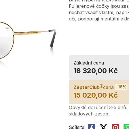
Fullerenové čočky jsou zas
nechat vsadit vlastní, napří
oči, podporují mentální aktiv
Základní cena
18 320,00 Kč
ⓘ
ZepterClub
cena
-18%
15 020,00 Kč
Obvyklé doručení 3-5 dnů. L
skladových zásob.
Sdílejte: