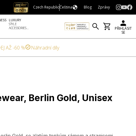
Czech Republic
Čeština
Blog
Zprávy
NESS
LUXURY
STYLE
ACCESSORIES...
PŘIHLÁSIT
SE
EJ AŽ -60 %
Náhradní díly
wear, Berlin Gold, Unisex
erlin Gold, se zlatým tenkým rámem a stranicemi.