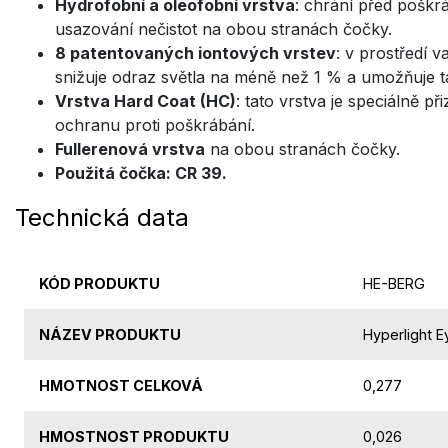
Hydrofobní a oleofobní vrstva
: chrání před poškr
usazování nečistot na obou stranách čočky.
8 patentovaných iontových vrstev
: v prostředí 
snižuje odraz světla na méně než 1 % a umožňuje ta
Vrstva Hard Coat (HC)
: tato vrstva je speciálně 
ochranu proti poškrábání.
Fullerenová vrstva
na obou stranách čočky.
Použitá čočka: CR 39.
Technická data
KÓD PRODUKTU
HE-BERG
NÁZEV PRODUKTU
Hyperlight E
HMOTNOST CELKOVÁ
0,277
HMOSTNOST PRODUKTU
0,026