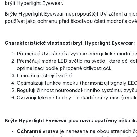
brýlí Hyperlight Eyewear.
Brýle Hyperlight Eyewear nepropouštějí UV záření a modr
používat jako ochranu před škodlivou částí modrofialové
Charakteristické vlastnosti brýlí Hyperlight Eyewear:
Přeměňují UV záření a vysoce energetické modré sv
Přeměňují modré LED světlo na světlo, které oči do
optimalizaci podle přirozené citlivosti očí.
Umožňují ostřejší vidění.
Optimalizují funkce mozku (harmonizují signály EEG
Regulují činnost neuroendokrinního systému; zvyšuj
Ovlivňují tělesné hodiny – cirkadiánní rytmus (reguluj
Brýle Hyperlight Eyewear jsou navíc opatřeny několika
Ochranná vrstva
je nanesena na obou stranách č