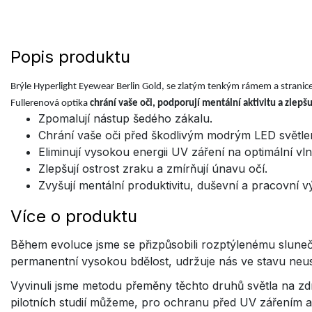
Popis produktu
Brýle Hyperlight Eyewear Berlin Gold, se zlatým tenkým rámem a stranic
Fullerenová optika
chrání vaše oči, podporují mentální aktivitu
a
zlepšu
Zpomalují nástup šedého zákalu.
Chrání vaše oči před škodlivým modrým LED světlem 
Eliminují vysokou energii UV záření na optimální v
Zlepšují ostrost zraku a zmírňují únavu očí.
Zvyšují mentální produktivitu, duševní a pracovní 
Více o produktu
Během evoluce jsme se přizpůsobili rozptýlenému sluneční
permanentní vysokou bdělost, udržuje nás ve stavu neus
Vyvinuli jsme metodu přeměny těchto druhů světla na zd
pilotních studií můžeme, pro ochranu před UV zářením a