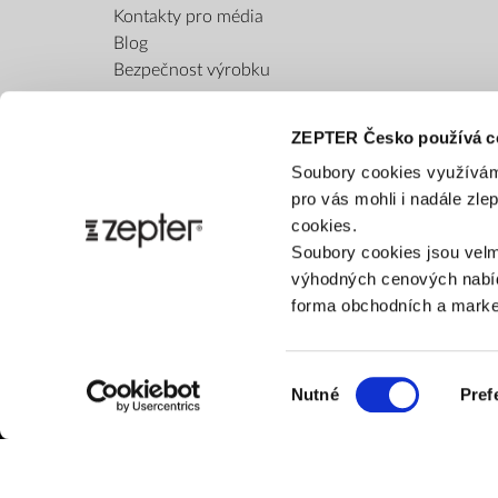
Kontakty pro média
Blog
Bezpečnost výrobku
ZEPTER Česko používá c
Soubory cookies využívám
pro vás mohli i nadále zl
cookies.
Soubory cookies jsou velm
výhodných cenových nabíd
forma obchodních a market
Výběr
Nutné
Pref
souhlasu
ZÁK