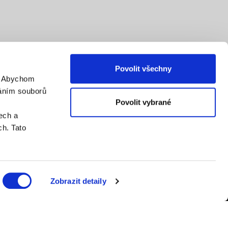
Povolit všechny
. Abychom
váním souborů
Povolit vybrané
ech a
h. Tato
Zobrazit detaily
er.cz