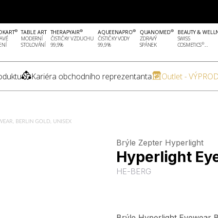
®
®
®
®
OKART
TABLE ART
THERAPYAIR
AQUEENAPRO
QUANOMED
BEAUTY & WELL
AVÉ
MODERNÍ
ČISTIČKY VZDUCHU
ČISTIČKY VODY
ZDRAVÝ
SWISS
®
ENÍ
STOLOVÁNÍ
99,9%
99,9%
SPÁNEK
COSMETICS
...
oduktu
Kariéra obchodního reprezentanta
Outlet - VÝPROD
EAR, BERLIN GOLD, UNISEX
Brýle Zepter Hyperlight
Hyperlight Eye
HE-BERG
Brýle Hyperlight Eyewear B