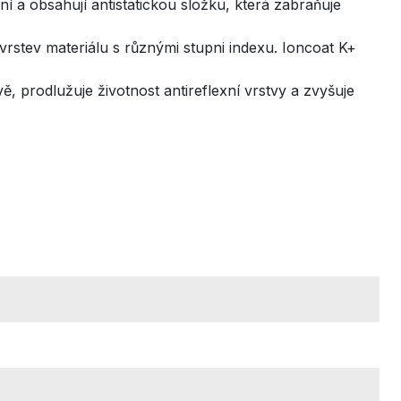
í a obsahují antistatickou složku, která zabraňuje
rstev materiálu s různými stupni indexu. Ioncoat K+
ě, prodlužuje životnost antireflexní vrstvy a zvyšuje