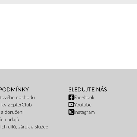
 PODMÍNKY
SLEDUJTE NÁS
netového obchodu
Facebook
nky ZepterClub
Youtube
 a doručení
Instagram
ích údajů
ch dílů, záruk a služeb