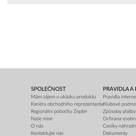
SPOLEČNOST
PRAVIDLA A
Mám zájem o ukázku produktu
Pravidla inter
Kariéra obchodního reprezentanta
Klubové podmí
Regionální pobočky Zepter
Způsoby platby
Naše mise
Ochrana osobn
O nás
Ceníky náhradní
Kontaktujte nás
Dokumenty