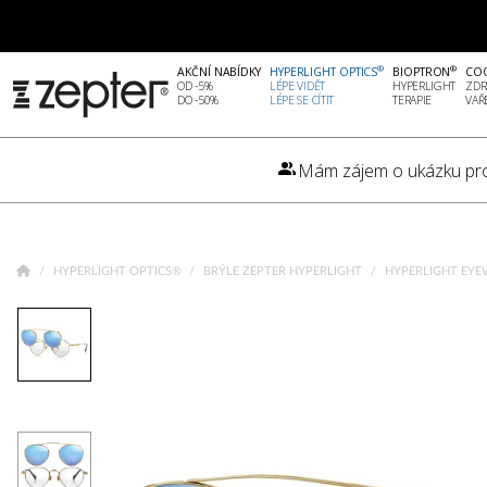
®
®
AKČNÍ NABÍDKY
HYPERLIGHT OPTICS
BIOPTRON
CO
OD -5%
LÉPE VIDĚT
HYPERLIGHT
ZDR
DO -50%
LÉPE SE CÍTIT
TERAPIE
VAŘ
Mám zájem o ukázku pr
HYPERLIGHT OPTICS®
BRÝLE ZEPTER HYPERLIGHT
HYPERLIGHT EYEW