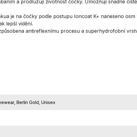
ábáním a prodlužují životnost čočky. Umožňují snadné čištěn
vakua je na čočky podle postupu Ioncoat K+ naneseno osm v
k lepší vidění.
přizpůsobena antireflexnímu procesu a superhydrofobní vrstv
yewear, Berlin Gold, Unisex