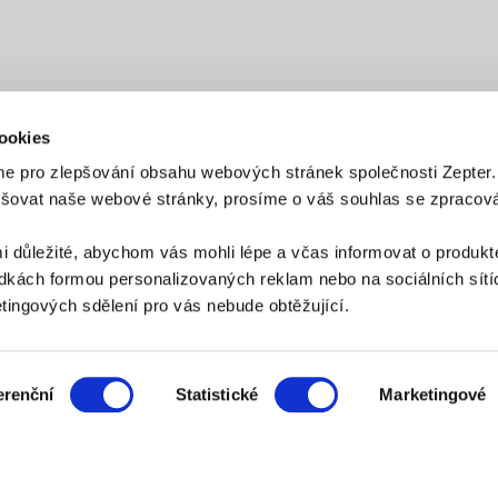
ookies
e pro zlepšování obsahu webových stránek společnosti Zepter
epšovat naše webové stránky, prosíme o váš souhlas se zpraco
PLATEBNÍ METODY
i důležité, abychom vás mohli lépe a včas informovat o produkt
Platba bankovním převodem
Platba na dobírku
kách formou personalizovaných reklam nebo na sociálních sítíc
ingových sdělení pro vás nebude obtěžující.
ZPŮSOB DORUČENÍ
erenční
Statistické
Marketingové
AZNICKÝ SERVIS:
zakaznik@zepter.cz
; Tel: +420 311 331 888, Skype: zept