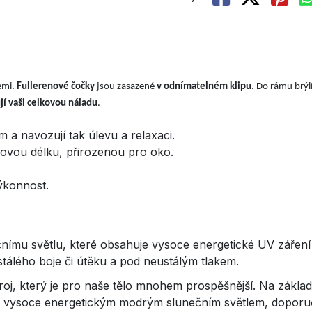
emi.
Fullerenové čočky
jsou zasazené
v odnímatelném klipu
. Do rámu brýlí
jí vaši celkovou náladu
.
a navozují tak úlevu a relaxaci.
lnovou délku, přirozenou pro oko.
výkonnost.
mu světlu, které obsahuje vysoce energetické UV záření a v
tálého boje či útěku a pod neustálým tlakem.
roj, který je pro naše tělo mnohem prospěšnější. Na zákla
 vysoce energetickým modrým slunečním světlem, doporučit