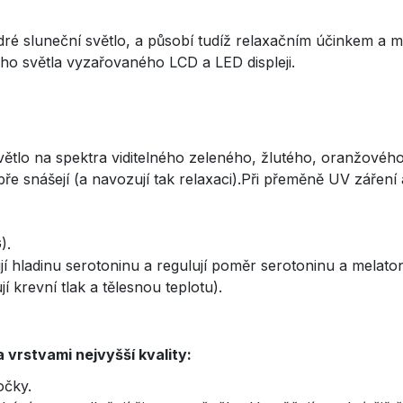
é sluneční světlo, a působí tudíž relaxačním účinkem a ma
ho světla vyzařovaného LCD a LED displeji.
ětlo na spektra viditelného zeleného, žlutého, oranžového
bře snášejí (a navozují tak relaxaci).Při přeměně UV zářen
).
í hladinu serotoninu a regulují poměr serotoninu a melaton
í krevní tlak a tělesnou teplotu).
 vrstvami nejvyšší kvality:
očky.