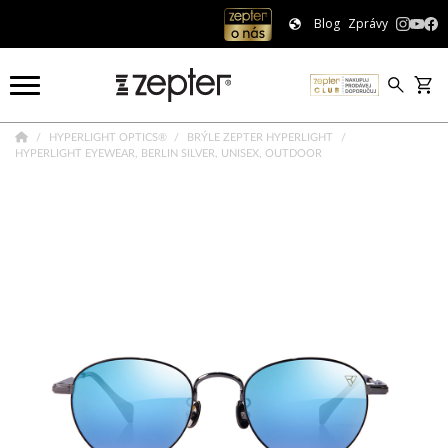
Blog
Zprávy
HYPERLIGHT OPTICS®
BRÝLE ZEPTER HYPERLIGHT
HYPERLIGHT EYEWEAR, BERLIN SILVER, UNISEX, OUTDOOR