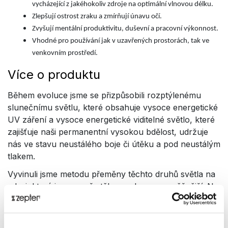
vycházející z jakéhokoliv zdroje na optimální vlnovou délku.
Zlepšují ostrost zraku a zmírňují únavu očí.
Zvyšují mentální produktivitu, duševní a pracovní výkonnost.
Vhodné pro používání jak v uzavřených prostorách, tak ve
venkovním prostředí.
Více o produktu
Během evoluce jsme se přizpůsobili rozptýlenému
slunečnímu světlu, které obsahuje vysoce energetické
UV záření a vysoce energetické viditelné světlo, které
zajišťuje naši permanentní vysokou bdělost, udržuje
nás ve stavu neustálého boje či útěku a pod neustálým
tlakem.
Vyvinuli jsme metodu přeměny těchto druhů světla na
zdroj, který je pro naše tělo mnohem prospěšnější. Na
základě naší patentované technologie a prvotních
vědeckých pilotních studií můžeme, pro ochranu před
UV zářením a vysoce energetickým modrým