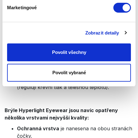
přeměně UV záření a vysoce energetického
Marketingové
modrého světla dochází k jeho optimalizaci podle
přirozené citlivosti očí.
Umožňují ostřejší vidění.
Zobrazit detaily
Optimalizují funkce mozku (harmonizují signály
EEG).
Regulují činnost neuroendokrinního systému;
Povolit všechny
zvyšují hladinu serotoninu a regulují poměr
serotoninu a melatoninu (který zmírňuje depresi
a nespavost).
Povolit vybrané
Ovlivňují tělesné hodiny – cirkadiánní rytmus
(regulují krevní tlak a tělesnou teplotu).
Brýle Hyperlight Eyewear jsou navíc opatřeny
několika vrstvami nejvyšší kvality:
Ochranná vrstva
je nanesena na obou stranách
čočky.