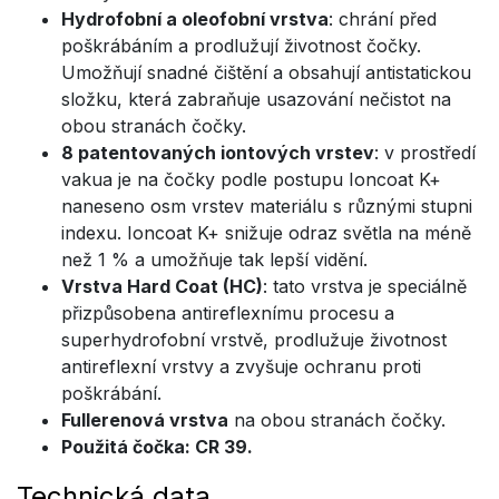
Hydrofobní a oleofobní vrstva
: chrání před
poškrábáním a prodlužují životnost čočky.
Umožňují snadné čištění a obsahují antistatickou
složku, která zabraňuje usazování nečistot na
obou stranách čočky.
8 patentovaných iontových vrstev
: v prostředí
vakua je na čočky podle postupu Ioncoat K+
naneseno osm vrstev materiálu s různými stupni
indexu. Ioncoat K+ snižuje odraz světla na méně
než 1 % a umožňuje tak lepší vidění.
Vrstva Hard Coat (HC)
: tato vrstva je speciálně
přizpůsobena antireflexnímu procesu a
superhydrofobní vrstvě, prodlužuje životnost
antireflexní vrstvy a zvyšuje ochranu proti
poškrábání.
Fullerenová vrstva
na obou stranách čočky.
Použitá čočka: CR 39.
Technická data