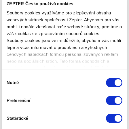
ZEPTER Česko používá cookies
slunečním světlem, doporučit, jako náhradu za
klasické sluneční brýle, používání brýlí Hyperlight
Soubory cookies využíváme pro zlepšování obsahu
Eyewear.
webových stránek společnosti Zepter. Abychom pro vás
mohli i nadále zlepšovat naše webové stránky, prosíme o
Brýle Hyperlight Eyewear nepropouštějí UV záření a
váš souhlas se zpracováním souborů cookies.
modré sluneční světlo, a působí tudíž relaxačním
Soubory cookies jsou velmi důležité, abychom vás mohli
účinkem a mají vliv na zlepšení rozhodovacích
lépe a včas informovat o produktech a výhodných
procesů. Brýle lze používat jako ochranu před
cenových nabídkách formou personalizovaných reklam
škodlivou částí modrofialového světla vyzařovaného
nebo na sociálních sítích. Tato forma obchodních a
LCD a LED displeji.
marketingových sdělení pro vás nebude obtěžující.
Výběr
Charakteristické vlastnosti brýlí Hyperlight
Nutné
souhlasu
Eyewear:
Přeměňují UV záření a vysoce energetické modré
Preferenční
světlo na spektra viditelného zeleného, žlutého,
oranžového a červeného světla.
Statistické
Přeměňují modré LED světlo na světlo, které oči
dobře snášejí (a navozují tak relaxaci).Při