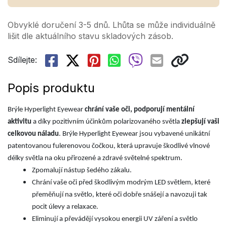
Obvyklé doručení 3-5 dnů. Lhůta se může individuálně
lišit dle aktuálního stavu skladových zásob.
Sdílejte:
Popis produktu
Brýle Hyperlight Eyewear
chrání vaše oči, podporují mentální
aktivitu
a díky pozitivním účinkům polarizovaného světla
zlepšují vaši
celkovou náladu
. Brýle Hyperlight Eyewear jsou vybavené unikátní
patentovanou fulerenovou čočkou, která upravuje škodlivé vlnové
délky světla na oku přirozené a zdravé světelné spektrum.
Zpomalují nástup šedého zákalu.
Chrání vaše oči před škodlivým modrým LED světlem, které
přeměňují na světlo, které oči dobře snášejí a navozuji tak
pocit úlevy a relaxace.
Eliminují a převádějí vysokou energii UV záření a světlo