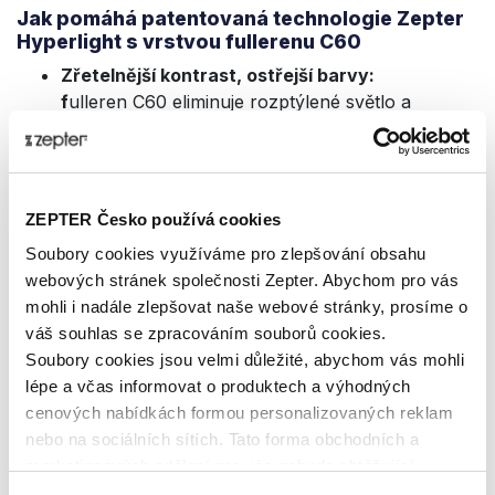
Jak pomáhá patentovaná technologie Zepter
Hyperlight s vrstvou fullerenu C60
Zřetelnější kontrast, ostřejší barvy:
f
ulleren C60 eliminuje rozptýlené světlo a
zvyšuje vnímání detailů, jak ve venkovním
prostředí, tak například při práci s počítačem.
Snížení únavy očí a bolestí hlavy:
optimalizace
ZEPTER Česko používá cookies
světelného spektra přináší okamžitou úlevu při
delším koukání do obrazovky počítače nebo
Soubory cookies využíváme pro zlepšování obsahu
řízení automobilu.
webových stránek společnosti Zepter. Abychom pro vás
mohli i nadále zlepšovat naše webové stránky, prosíme o
Mentální výkonnost a hormonální rovnováha:
váš souhlas se zpracováním souborů cookies.
aktivace fyziologickýcj procesů, hormonální
Soubory cookies jsou velmi důležité, abychom vás mohli
stabilita serotoninu, dopaminu, melatoninu
lépe a včas informovat o produktech a výhodných
a kortizolu. Zlepšení nálady, pozornosti, spánku
cenových nabídkách formou personalizovaných reklam
a regenerace mozku.
nebo na sociálních sítích. Tato forma obchodních a
Anti‑aging účinky:
hyperpolarizované světlo
marketingových sdělení pro vás nebude obtěžující.
stimuluje produkci kolagenu a elastinu kolem očí.