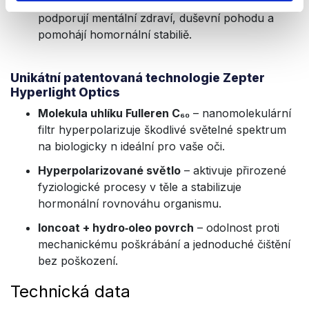
elegantní a stylové brýle, které zároveň
podporují mentální zdraví, duševní pohodu a
pomohájí homornální stabiliě.
Unikátní patentovaná technologie Zepter
Hyperlight Optics
Molekula uhlíku Fulleren C₆₀
– nanomolekulární
filtr hyperpolarizuje škodlivé světelné spektrum
na biologicky n ideální pro vaše oči.
Hyperpolarizované světlo
– aktivuje přirozené
fyziologické procesy v těle a stabilizuje
hormonální rovnováhu organismu.
Ioncoat + hydro‑oleo povrch
– odolnost proti
mechanickému poškrábání a jednoduché čištění
bez poškození.
Technická data