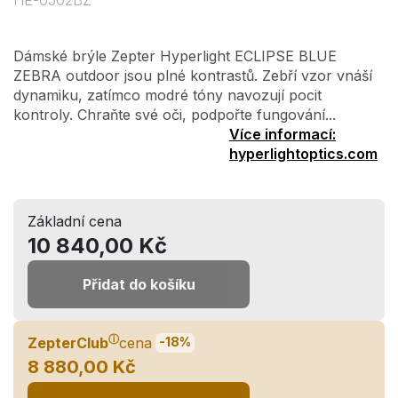
HE-0502BZ
Dámské brýle Zepter Hyperlight ECLIPSE BLUE
ZEBRA outdoor jsou plné kontrastů. Zebří vzor vnáší
dynamiku, zatímco modré tóny navozují pocit
kontroly. Chraňte své oči, podpořte fungování...
Více informací:
hyperlightoptics.com
Základní cena
10 840,00 Kč
Přidat do košíku
ⓘ
ZepterClub
cena
-18%
8 880,00 Kč