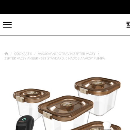
COOKART®
VAKUOVÁNÍ POTRAVIN ZEPTER VACSY
ZEPTER VACSY AMBER - SET STANDARD, 6 NÁDOB A VACSY PUMPA