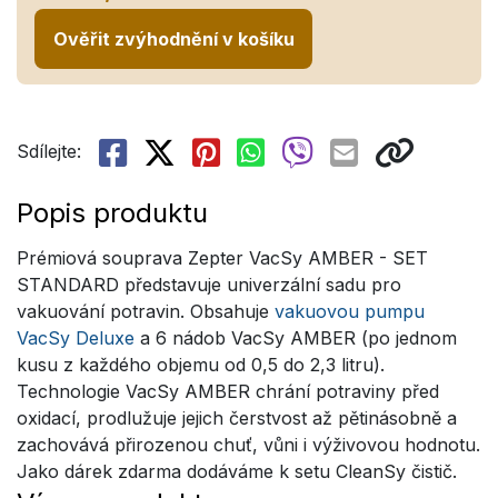
Ověřit zvýhodnění v košíku
Sdílejte:
Popis produktu
Prémiová souprava Zepter VacSy AMBER - SET
STANDARD představuje univerzální sadu pro
vakuování potravin. Obsahuje
vakuovou pumpu
VacSy Deluxe
a 6 nádob VacSy AMBER (po jednom
kusu z každého objemu od 0,5 do 2,3 litru).
Technologie VacSy AMBER chrání potraviny před
oxidací, prodlužuje jejich čerstvost až pětinásobně a
zachovává přirozenou chuť, vůni i výživovou hodnotu.
Jako dárek zdarma dodáváme k setu CleanSy čistič.