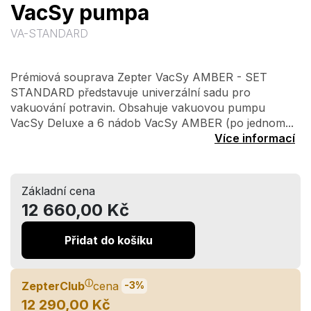
VacSy pumpa
VA-STANDARD
Prémiová souprava Zepter VacSy AMBER - SET
STANDARD představuje univerzální sadu pro
vakuování potravin. Obsahuje vakuovou pumpu
VacSy Deluxe a 6 nádob VacSy AMBER (po jednom...
Více informací
Základní cena
12 660,00 Kč
Přidat do košíku
ⓘ
ZepterClub
cena
-3%
12 290,00 Kč