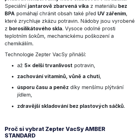
Speciální
jantarově zbarvená víka
z materiálu
bez
BPA
pomáhají chránit obsah také před
UV zářením
,
které zrychluje zkázu potravin. Nádoby jsou vyrobené
z
borosilikátového skla
. Vysoce odolné prosti
teplotním šokům, mechanickému poškození a
chemikáliím.
Technologie Zepter VacSy přináší:
až
5× delší trvanlivost
potravin,
zachování vitamínů, vůně a chuti
,
úsporu času a peněz
díky menšímu plýtvání
jídlem,
zdravější skladování bez plastových sáčků
.
Proč si vybrat Zepter VacSy AMBER
STANDARD