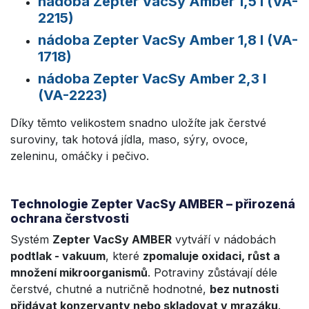
nádoba Zepter VacSy Amber
1,5 l (VA-
2215)
nádoba Zepter VacSy Amber
1,8 l (VA-
1718)
nádoba Zepter VacSy Amber
2,3 l
(VA-2223)
Díky těmto velikostem snadno uložíte jak čerstvé
suroviny, tak hotová jídla, maso, sýry, ovoce,
zeleninu, omáčky i pečivo.
Technologie Zepter VacSy AMBER – přirozená
ochrana čerstvosti
Systém
Zepter
VacSy AMBER
vytváří v nádobách
podtlak - vakuum
, které
zpomaluje oxidaci, růst a
množení mikroorganismů
. Potraviny zůstávají déle
čerstvé, chutné a nutričně hodnotné,
bez nutnosti
přidávat konzervanty nebo skladovat v mrazáku
.