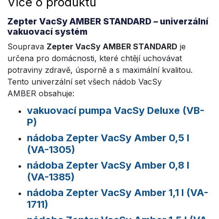
Více o produktu
Zepter VacSy AMBER STANDARD – univerzální
vakuovací systém
Souprava
Zepter VacSy AMBER STANDARD
je
určena pro domácnosti, které chtějí uchovávat
potraviny zdravě, úsporně a s maximální kvalitou.
Tento univerzální set všech nádob VacSy
AMBER obsahuje:
vakuovací pumpa VacSy Deluxe (VB-
P)
nádoba Zepter VacSy Amber 0,5 l
(VA-1305)
nádoba Zepter VacSy Amber
0,8 l
(VA-1385)
nádoba Zepter VacSy Amber
1,1 l (VA-
1711)