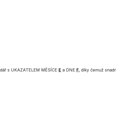
alendář s UKAZATELEM MĚSÍCE
E
a DNE
F,
díky čemuž snadn