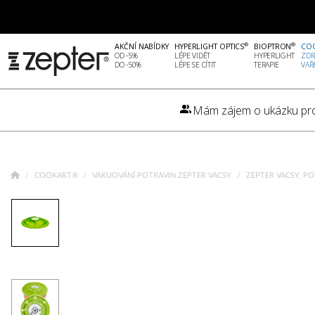
®
®
AKČNÍ NABÍDKY
HYPERLIGHT OPTICS
BIOPTRON
CO
OD -5%
LÉPE VIDĚT
HYPERLIGHT
ZDR
DO -50%
LÉPE SE CÍTIT
TERAPIE
VAŘ
Mám zájem o ukázku pr
COOKART®
VAKUOVÁNÍ POTRAVIN ZEPTER VACSY
ZEPTER VACSY, PO