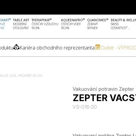
®
®
®
®
OKART
TABLE ART
THERAPYAIR
AQUEENAPRO
QUANOMED
BEAUTY & WELL
AVÉ
MODERNÍ
ČISTIČKY VZDUCHU
ČISTIČKY VODY
ZDRAVÝ
SWISS
®
ENÍ
STOLOVÁNÍ
99,9%
99,9%
SPÁNEK
COSMETICS
...
oduktu
Kariéra obchodního reprezentanta
Outlet - VÝPROD
KLICE LEXI, PRŮMĚR 20 CM
Vakuování potravin Zepter
ZEPTER VACSY,
VS-018-20
Vakuovací poklice Zepter L