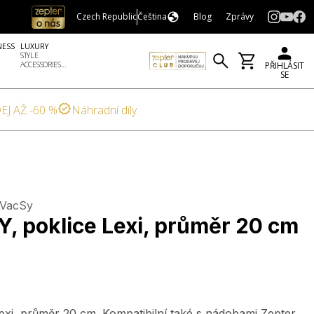
Czech Republic
Čeština
Blog
Zprávy
NESS
LUXURY
STYLE
ACCESSORIES...
PŘIHLÁSIT
SE
EJ AŽ -60 %
Náhradní díly
 VacSy
 poklice Lexi, průměr 20 cm
exi, průměr 20 cm. Kompatibilní také s nádobami Zepter