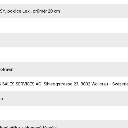
Y, poklice Lexi, průměr 20 cm
otravin
 SALES SERVICES AG, Sihleggstrasse 23, 8832 Wollerau - Swizerl
cm
ové víčko, silikonové těsnění