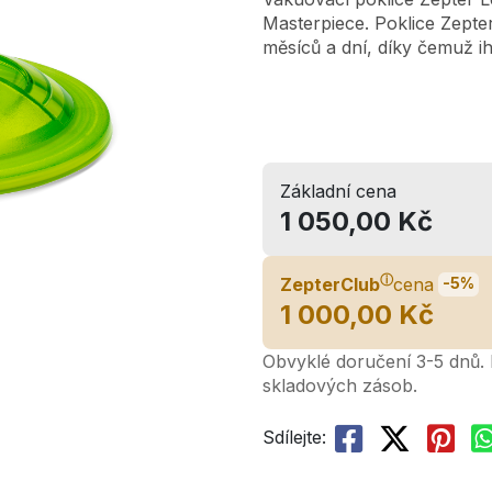
Masterpiece. Poklice Zepte
měsíců a dní, díky čemuž i
Základní cena
1 050,00 Kč
ⓘ
ZepterClub
cena
-5%
1 000,00 Kč
Obvyklé doručení 3-5 dnů. L
skladových zásob.
Sdílejte: