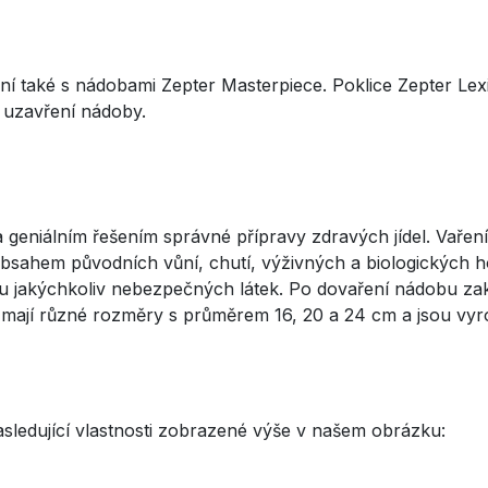
lní také s nádobami Zepter Masterpiece. Poklice Zepter Le
o uzavření nádoby.
eniálním řešením správné přípravy zdravých jídel. Vaření
 s obsahem původních vůní, chutí, výživných a biologických 
u jakýchkoliv nebezpečných látek. Po dovaření nádobu zak
čka mají různé rozměry s průměrem 16, 20 a 24 cm a jsou v
sledující vlastnosti zobrazené výše v našem obrázku: