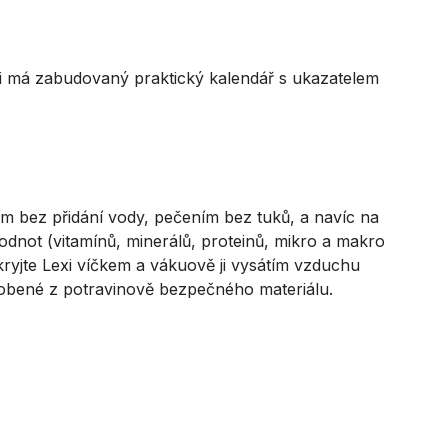
xi má zabudovaný praktický kalendář s ukazatelem
m bez přidání vody, pečením bez tuků, a navíc na
hodnot (vitamínů, minerálů, proteinů, mikro a makro
ryjte Lexi víčkem a vákuově ji vysátím vzduchu
yrobené z potravinově bezpečného materiálu.