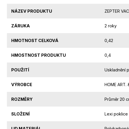
NÁZEV PRODUKTU
ZEPTER VACS
ZÁRUKA
2 roky
HMOTNOST CELKOVÁ
0,42
HMOSTNOST PRODUKTU
0,4
POUŽITÍ
Uskladnění p
VÝROBCE
HOME ART. &
ROZMĚRY
Průměr 20 
SLOŽENÍ
Lexi poklice
LID MATERIÁL
Polykarbonát