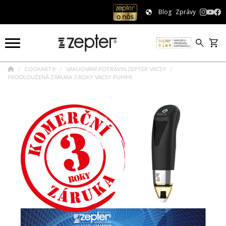
Blog
Zprávy
COOKART®
VAKUOVÁNÍ POTRAVIN ZEPTER VACSY
PRODLOUŽENÁ ZÁRUKA 3 ROKY VACSY PUMPA