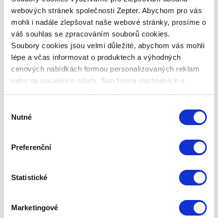
webových stránek společnosti Zepter. Abychom pro vás
V případě poruchy vašeho výrobku stačí
mohli i nadále zlepšovat naše webové stránky, prosíme o
kontaktovat naši zákaznickou linku: +420 311 331
váš souhlas se zpracováním souborů cookies.
887 nebo naše servisní středisko: servis@zepter.cz
Soubory cookies jsou velmi důležité, abychom vás mohli
Technická data
lépe a včas informovat o produktech a výhodných
cenových nabídkách formou personalizovaných reklam
nebo na sociálních sítích. Tato forma obchodních a
KÓD PRODUKTU
marketingových sdělení pro vás nebude obtěžující.
PROZAR-VP-3
Výběr
Nutné
souhlasu
NÁZEV PRODUKTU
Prodloužená záruka 3 roky VACSY PUMPA
Preferenční
HMOTNOST CELKOVÁ
Statistické
HMOSTNOST PRODUKTU
Marketingové