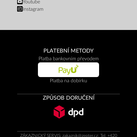
Youtube
Instagram
PLATEBNÍ METODY
Platba bankovním převodem
Platba na dobírku
ZPŮSOB DORUČENÍ
ZÁKAZNICKÝ SERVIS:
zakaznik@zepter.cz
; Tel: +420