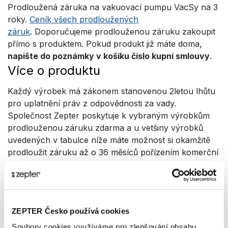
Prodloužená záruka na vakuovací pumpu VacSy na 3
roky.
Ceník všech prodloužených
záruk
. Doporučujeme prodlouženou záruku zakoupit
přímo s produktem. Pokud produkt již máte doma,
napište do poznámky v košíku číslo kupní smlouvy
.
Více o produktu
Každý výrobek má zákonem stanovenou 2letou lhůtu
pro uplatnění práv z odpovědnosti za vady.
Společnost Zepter poskytuje k vybraným výrobkům
prodlouženou záruku zdarma a u vetšiny výrobků
uvedených v tabulce níže máte možnost si okamžitě
prodloužit záruku až o 36 měsíců pořízením komerční
prodloužené záruky. Záruka vzniká ihned po převzetí
zboží a její prodloužení se počítá od 1. dne po
skončení klasické záruky. Tato komerční záruka
chrání vaše zboží v plném rozsahu, tedy jako
ZEPTER Česko používá cookies
standardní (můžete ji koupit jako fyzická i jako
právnická osoba).
Soubory cookies využíváme pro zlepšování obsahu