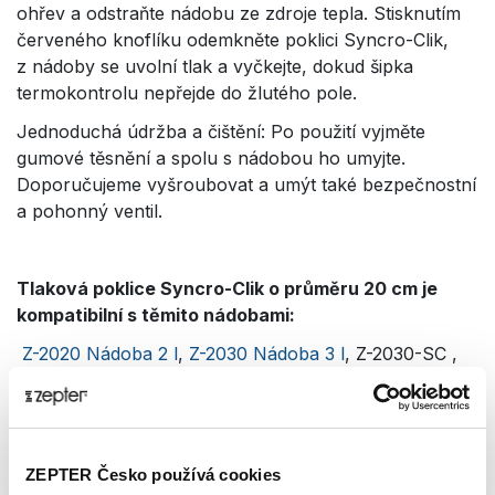
ohřev a odstraňte nádobu ze zdroje tepla. Stisknutím
červeného knoflíku odemkněte poklici Syncro-Clik,
z nádoby se uvolní tlak a vyčkejte, dokud šipka
termokontrolu nepřejde do žlutého pole.
Jednoduchá údržba a čištění: Po použití vyjměte
gumové těsnění a spolu s nádobou ho umyjte.
Doporučujeme vyšroubovat a umýt také bezpečnostní
a pohonný ventil.
Tlaková poklice Syncro-Clik o průměru 20 cm je
kompatibilní s těmito nádobami:
Z-2020 Nádoba 2 l
,
Z-2030 Nádoba 3 l
, Z-2030-SC ,
Z-2042 Nádoba 4,2 l
,
Z-2050 Nádoba 5 l
, Z-2058
Nádoba 5,8 l
ZEPTER Česko používá cookies
Technická data