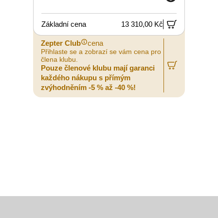
Základní cena
13 310,00 Kč
Zepter Club
cena
Z
Přihlaste se a zobrazí se vám cena pro
P
člena klubu.
č
Pouze členové klubu mají garanci
P
každého nákupu s přímým
zvýhodněním -5 % až -40 %!
z