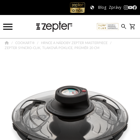
Blog
Zprávy
COOKART®
HRNCE A NÁDOBY ZEPTER MASTERPIECE
ZEPTER SYNCRO-CLIK, TLAKOVÁ POKLICE, PRŮMĚR 20 CM