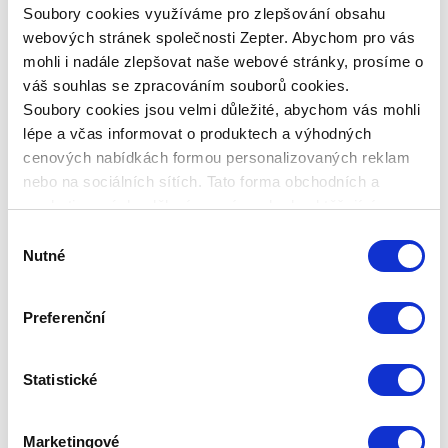
Soubory cookies využíváme pro zlepšování obsahu
webových stránek společnosti Zepter. Abychom pro vás
mohli i nadále zlepšovat naše webové stránky, prosíme o
KÓD PRODUKTU
Z-420-20
váš souhlas se zpracováním souborů cookies.
Soubory cookies jsou velmi důležité, abychom vás mohli
NÁZEV PRODUKTU
lépe a včas informovat o produktech a výhodných
ZEPTER SYNCRO-CLIK, tlaková poklice, průměr 20 cm
cenových nabídkách formou personalizovaných reklam
nebo na sociálních sítích. Tato forma obchodních a
ZÁRUKA
marketingových sdělení pro vás nebude obtěžující.
Bezplatná, 30letá záruka platí na opravy a náhradu
Výběr
všech výrobků, vyrobených z vysoce kvalitního kovu
Nutné
Zepter, v případě vadného materiálu nebo výrobní
souhlasu
vady. 24měsíční záruka se vztahuje na náhradu
součástek vyrobených z materiálů, jiných než Zepter
kov 316L a 304. Na digitální a analogový Zepter
Preferenční
termokontrol se rovněž vztahuje 24měsíční záruka.
Nevkládejte Zepter termokontrol do trouby, myčky
nádobí ani na horké povrchy, nevystavujte ho
Statistické
vysokým teplotám. Na plastové části se vztahuje
24měsíční záruka. Nevkládejte je do trouby ani jejich
nevystavujte vysokým teplotám. Zepter poskytuje
Marketingové