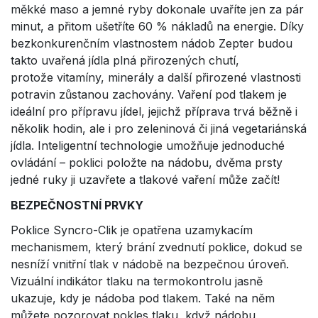
měkké maso a jemné ryby dokonale uvaříte jen za pár
minut, a přitom ušetříte 60 % nákladů na energie. Díky
bezkonkurenčním vlastnostem nádob Zepter budou
takto uvařená jídla plná přirozených chutí,
protože vitamíny, minerály a další přirozené vlastnosti
potravin zůstanou zachovány. Vaření pod tlakem je
ideální pro přípravu jídel, jejichž příprava trvá běžně i
několik hodin, ale i pro zeleninová či jiná vegetariánská
jídla. Inteligentní technologie umožňuje jednoduché
ovládání – poklici položte na nádobu, dvěma prsty
jedné ruky ji uzavřete a tlakové vaření může začít!
BEZPEČNOSTNÍ PRVKY
Poklice Syncro-Clik je opatřena uzamykacím
mechanismem, který brání zvednutí poklice, dokud se
nesníží vnitřní tlak v nádobě na bezpečnou úroveň.
Vizuální indikátor tlaku na termokontrolu jasně
ukazuje, kdy je nádoba pod tlakem. Také na něm
můžete pozorovat pokles tlaku, když nádobu