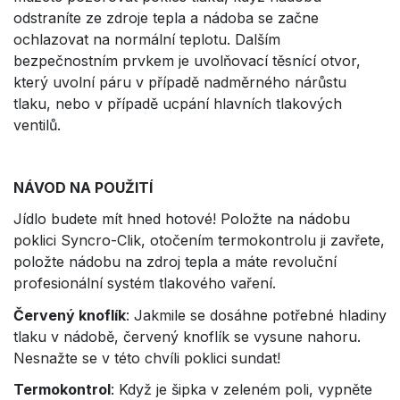
odstraníte ze zdroje tepla a nádoba se začne
ochlazovat na normální teplotu. Dalším
bezpečnostním prvkem je uvolňovací těsnící otvor,
který uvolní páru v případě nadměrného nárůstu
tlaku, nebo v případě ucpání hlavních tlakových
ventilů.
NÁVOD NA POUŽITÍ
Jídlo budete mít hned hotové! Položte na nádobu
poklici Syncro-Clik, otočením termokontrolu ji zavřete,
položte nádobu na zdroj tepla a máte revoluční
profesionální systém tlakového vaření.
Červený knoflík
: Jakmile se dosáhne potřebné hladiny
tlaku v nádobě, červený knoflík se vysune nahoru.
Nesnažte se v této chvíli poklici sundat!
Termokontrol
: Když je šipka v zeleném poli, vypněte