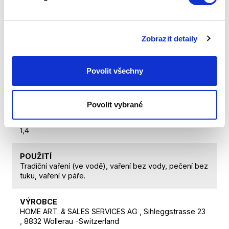
záruku na pozlacené části všech svých výrobků. Tato
záruka se však nevztahuje: na estetické změny
vzniklé při běžném používání, které nemají vliv na
funkčnost výrobku; na poškození způsobené
Zobrazit detaily
nesprávným používáním výrobku. Pro uplatnění záruky
se zákazník musí prokázat originálem dokladu o koupi,
proto si doklad pečlivě uschovejte.
Povolit všechny
HMOTNOST CELKOVÁ
1,94
Povolit vybrané
HMOSTNOST PRODUKTU
1,4
POUŽITÍ
Tradiční vaření (ve vodě), vaření bez vody, pečení bez
tuku, vaření v páře.
VÝROBCE
HOME ART. & SALES SERVICES AG , Sihleggstrasse 23
, 8832 Wollerau -Switzerland