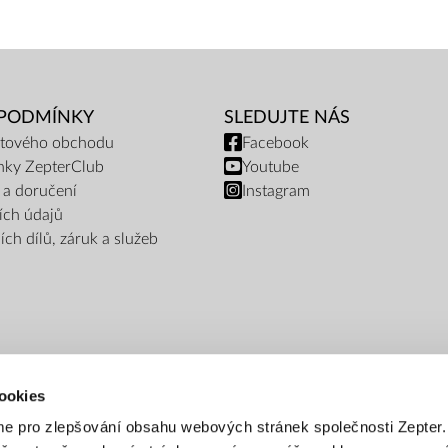
 PODMÍNKY
SLEDUJTE NÁS
netového obchodu
Facebook
nky ZepterClub
Youtube
 a doručení
Instagram
ích údajů
ch dílů, záruk a služeb
ookies
e pro zlepšování obsahu webových stránek společnosti Zepter