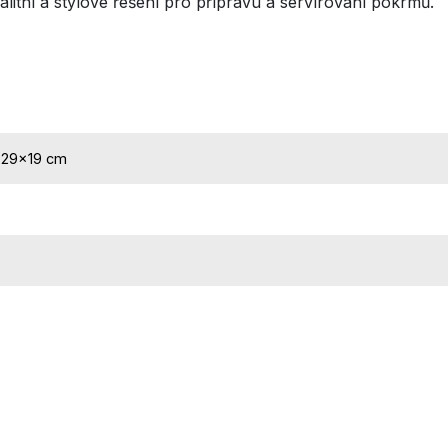
litní a stylové řešení pro přípravu a servírování pokrmů.
29×19 cm