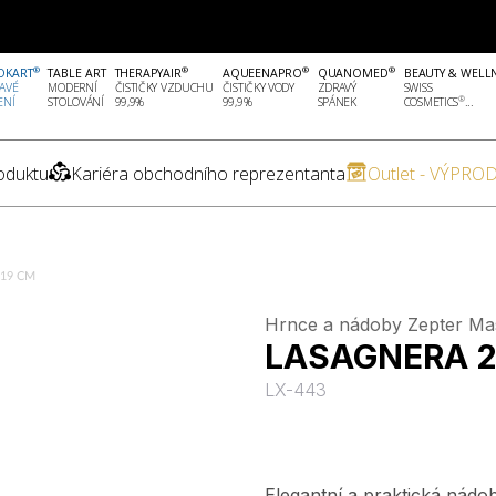
®
®
®
®
OKART
TABLE ART
THERAPYAIR
AQUEENAPRO
QUANOMED
BEAUTY & WELL
AVÉ
MODERNÍ
ČISTIČKY VZDUCHU
ČISTIČKY VODY
ZDRAVÝ
SWISS
®
ENÍ
STOLOVÁNÍ
99,9%
99,9%
SPÁNEK
COSMETICS
...
oduktu
Kariéra obchodního reprezentanta
Outlet - VÝPROD
19 CM
Hrnce a nádoby Zepter Ma
LASAGNERA 2
LX-443
Elegantní a praktická nádob