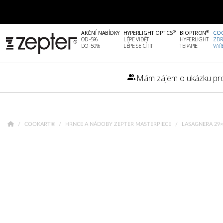
®
®
AKČNÍ NABÍDKY
HYPERLIGHT OPTICS
BIOPTRON
CO
OD -5%
LÉPE VIDĚT
HYPERLIGHT
ZDR
DO -50%
LÉPE SE CÍTIT
TERAPIE
VAŘ
Mám zájem o ukázku pr
COOKART®
HRNCE A NÁDOBY ZEPTER MASTERPIECE
LASAGNERA 29×