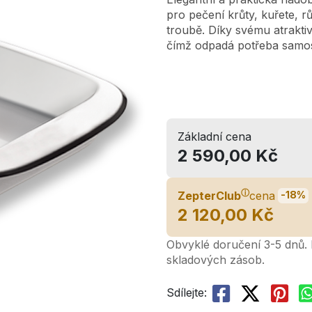
pro pečení krůty, kuřete, 
troubě. Díky svému atraktiv
čímž odpadá potřeba samos
Základní cena
2 590,00 Kč
ⓘ
ZepterClub
cena
-18%
2 120,00 Kč
Obvyklé doručení 3-5 dnů. L
skladových zásob.
Sdílejte: