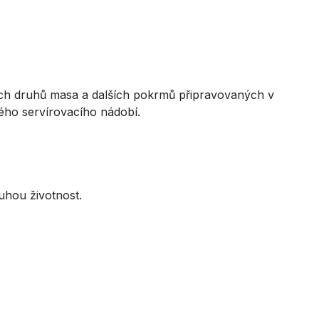
zných druhů masa a dalších pokrmů připravovaných v
ného servírovacího nádobí.
ouhou životnost.