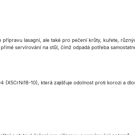
ro přípravu lasagní, ale také pro pečení krůty, kuřete, rů
 přímé servírování na stůl, čímž odpadá potřeba samostat
 (X5CrNi18-10), která zajišťuje odolnost proti korozi a dl