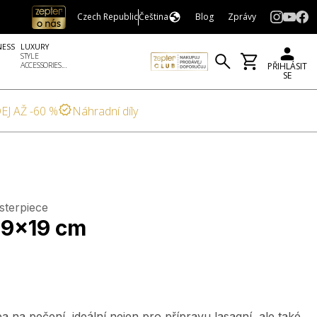
Czech Republic
Čeština
Blog
Zprávy
NESS
LUXURY
STYLE
ACCESSORIES...
PŘIHLÁSIT
SE
EJ AŽ -60 %
Náhradní díly
sterpiece
9×19 cm
a na pečení, ideální nejen pro přípravu lasagní, ale také