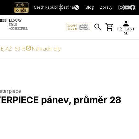
Czech Republic
Čeština
Blog
Zprávy
NESS
LUXURY
STYLE
ACCESSORIES...
PŘIHLÁSIT
SE
EJ AŽ -60 %
Náhradní díly
sterpiece
RPIECE pánev, průměr 28