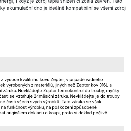
ergii, i když je zdroj tepla snížen či zcela zavřen. Tato
ky akumulační dno je ideálně kompatibilní se všemi zdroji
 z vysoce kvalitního kovu Zepter, v případě vadného
ek vyrobených z materiálů, jiných než Zepter kov 316L a
ní záruka. Nevkládejte Zepter termokontrol do trouby, myčky
ásti se vztahuje 24měsíční záruka. Nevkládejte je do trouby
ené části všech svých výrobků. Tato záruka se však
liv na funkčnost výrobku; na poškození způsobené
t originálem dokladu o koupi, proto si doklad pečlivě