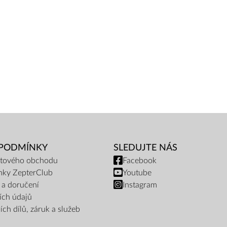
 PODMÍNKY
SLEDUJTE NÁS
netového obchodu
Facebook
nky ZepterClub
Youtube
 a doručení
Instagram
ích údajů
ch dílů, záruk a služeb