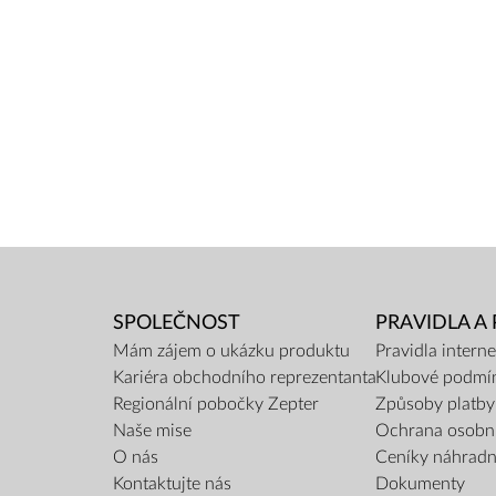
SPOLEČNOST
PRAVIDLA A
Mám zájem o ukázku produktu
Pravidla inter
Kariéra obchodního reprezentanta
Klubové podmí
Regionální pobočky Zepter
Způsoby platby
Naše mise
Ochrana osobn
O nás
Ceníky náhradní
Kontaktujte nás
Dokumenty