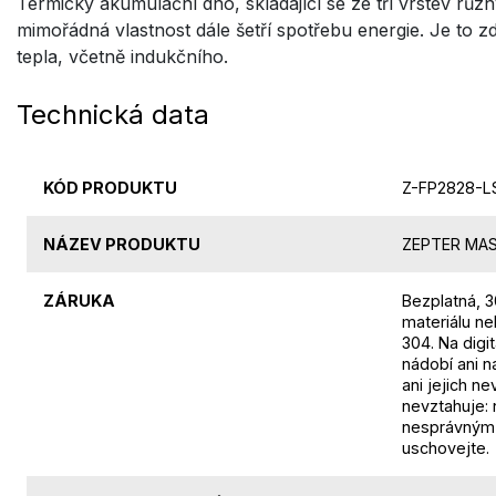
Termicky akumulační dno, skládající se ze tří vrstev různý
mimořádná vlastnost dále šetří spotřebu energie. Je to z
tepla, včetně indukčního.
Technická data
KÓD PRODUKTU
Z-FP2828-L
NÁZEV PRODUKTU
ZEPTER MAST
ZÁRUKA
Bezplatná, 3
materiálu ne
304. Na digi
nádobí ani n
ani jejich n
nevztahuje: 
nesprávným p
uschovejte.