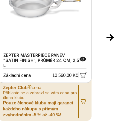
ZEPTER MASTERPIECE PÁNEV
ZEPTER 
"SATIN FINISH", PRŮMĚR 24 CM, 2,5
PRŮMĚR 
L
Základní cena
10 560,00 Kč
Základní
Zepter Club
cena
Zepter C
Přihlaste se a zobrazí se vám cena pro
Přihlaste
člena klubu.
člena klub
Pouze členové klubu mají garanci
Pouze čl
každého nákupu s přímým
každého 
zvýhodněním -5 % až -40 %!
zvýhodně