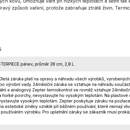
ch kovů, umožňuje vařit při nízkých teplotách a šetřit tak en
dravý způsob vaření, protože zabraňuje ztrátě živin. Termic
S
ERPIECE pánev, průměr 28 cm, 2,8 L
0letá záruka platí na opravy a náhradu všech výrobků, vyrobených
bo výrobní vady. 24měsíční záruka se vztahuje na náhradu součást
tální a analogový Zepter termokontrol se rovněž vztahuje 24měsíč
a horké povrchy, nevystavujte ho vysokým teplotám. Na plastové č
evystavujte vysokým teplotám. Zepter poskytuje záruku na pozlac
na estetické změny vzniklé při běžném používání, které nemají v
oužíváním výrobku. Pro uplatnění záruky se zákazník musí prokáza