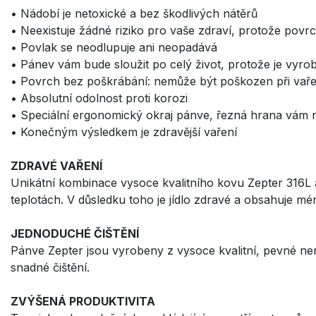
• Nádobí je netoxické a bez škodlivých nátěrů
• Neexistuje žádné riziko pro vaše zdraví, protože pov
• Povlak se neodlupuje ani neopadává
• Pánev vám bude sloužit po celý život, protože je vyro
• Povrch bez poškrábání: nemůže být poškozen při vaře
• Absolutní odolnost proti korozi
• Speciální ergonomický okraj pánve, řezná hrana vám ne
• Konečným výsledkem je zdravější vaření
ZDRAVÉ VAŘENÍ
Unikátní kombinace vysoce kvalitního kovu Zepter 316L a 
teplotách. V důsledku toho je jídlo zdravé a obsahuje mé
JEDNODUCHÉ ČIŠTĚNÍ
Pánve Zepter jsou vyrobeny z vysoce kvalitní, pevné nere
snadné čištění.
ZVÝŠENÁ PRODUKTIVITA