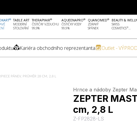
®
®
®
®
OKART
TABLE ART
THERAPYAIR
AQUEENAPRO
QUANOMED
BEAUTY & WELL
AVÉ
MODERNÍ
ČISTIČKY VZDUCHU
ČISTIČKY VODY
ZDRAVÝ
SWISS
®
ENÍ
STOLOVÁNÍ
99,9%
99,9%
SPÁNEK
COSMETICS
...
oduktu
Kariéra obchodního reprezentanta
Outlet - VÝPROD
IECE PÁNEV, PRŮMĚR 28 CM, 2,8 L
Hrnce a nádoby Zepter Ma
ZEPTER MASTE
cm, 2,8 L
Z-FP2828-LS