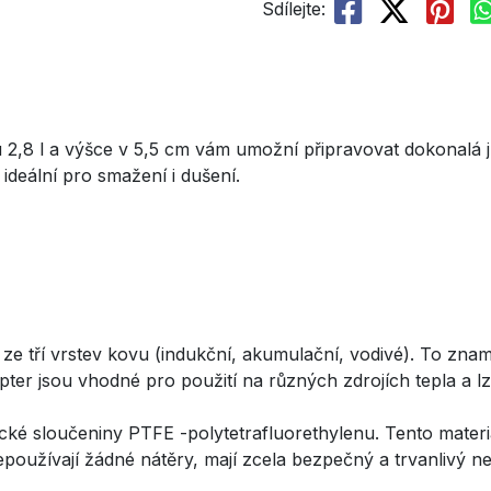
Sdílejte:
2,8 l a výšce v 5,5 cm vám umožní připravovat dokonalá jí
ideální pro smažení i dušení.
e tří vrstev kovu (indukční, akumulační, vodivé). To znam
epter jsou vhodné pro použití na různých zdrojích tepla a l
cké sloučeniny PTFE -polytetrafluorethylenu. Tento materi
oužívají žádné nátěry, mají zcela bezpečný a trvanlivý 