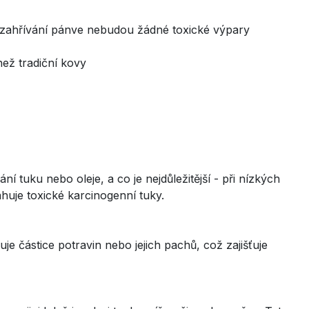
i zahřívání pánve nebudou žádné toxické výpary
než tradiční kovy
tuku nebo oleje, a co je nejdůležitější - při nízkých
huje toxické karcinogenní tuky.
e částice potravin nebo jejich pachů, což zajišťuje