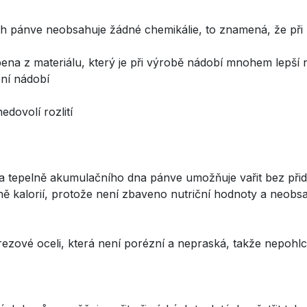
rch pánve neobsahuje žádné chemikálie, to znamená, že př
bena z materiálu, který je při výrobě nádobí mnohem lepší 
ní nádobí
dovolí rozlití
tepelně akumulačního dna pánve umožňuje vařit bez přidání 
ně kalorií, protože není zbaveno nutriční hodnoty a neobsa
zové oceli, která není porézní a nepraská, takže nepohlcuj