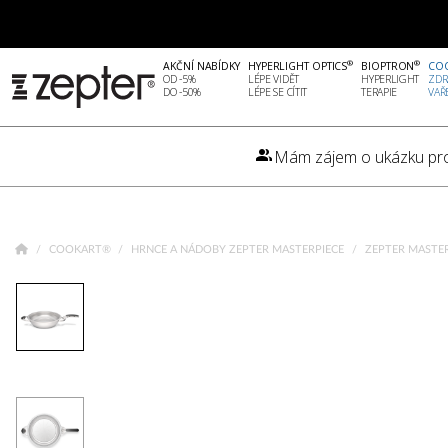
®
®
AKČNÍ NABÍDKY
HYPERLIGHT OPTICS
BIOPTRON
CO
OD -5%
LÉPE VIDĚT
HYPERLIGHT
ZDR
DO -50%
LÉPE SE CÍTIT
TERAPIE
VAŘ
Mám zájem o ukázku pr
COOKART®
HRNCE A NÁDOBY ZEPTER MASTERPIECE
ZEPTER MASTERP