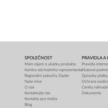
SPOLEČNOST
PRAVIDLA A
Mám zájem o ukázku produktu
Pravidla inter
Kariéra obchodního reprezentanta
Klubové podmí
Regionální pobočky Zepter
Způsoby platby
Naše mise
Ochrana osobn
O nás
Ceníky náhradní
Kontaktujte nás
Dokumenty
Kontakty pro média
Blog