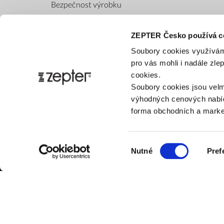
Bezpečnost výrobku
ZEPTER Česko používá c
Soubory cookies využívám
pro vás mohli i nadále zl
cookies.
Soubory cookies jsou velm
výhodných cenových nabíd
forma obchodních a market
Výběr
Nutné
Pref
souhlasu
ZÁK