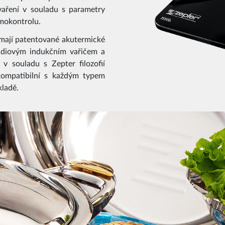
vaření v souladu s parametry
rmokontrolu.
mají patentované akutermické
ádiovým indukčním vařičem a
v souladu s Zepter filozofií
 kompatibilní s každým typem
kladě.