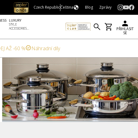
Czech Republic
Čeština
Blog
Zprávy
NESS
LUXURY
STYLE
ACCESSORIES...
PŘIHLÁSIT
SE
EJ AŽ -60 %
Náhradní díly