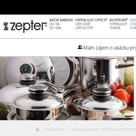
®
®
AKČNÍ NABÍDKY
HYPERLIGHT OPTICS
BIOPTRON
CO
OD -5%
LÉPE VIDĚT
HYPERLIGHT
ZDR
DO -50%
LÉPE SE CÍTIT
TERAPIE
VAŘ
Mám zájem o ukázku pr
COOKART®
HRNCE A NÁDOBY ZEPTER MASTERPIEC