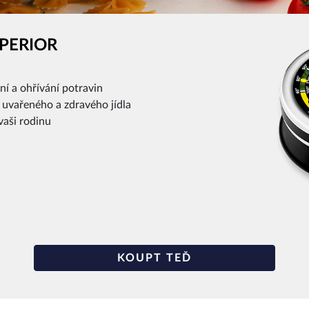
UPERIOR
í a ohřívání potravin
 uvařeného a zdravého jídla
vaši rodinu
KOUPT TEĎ