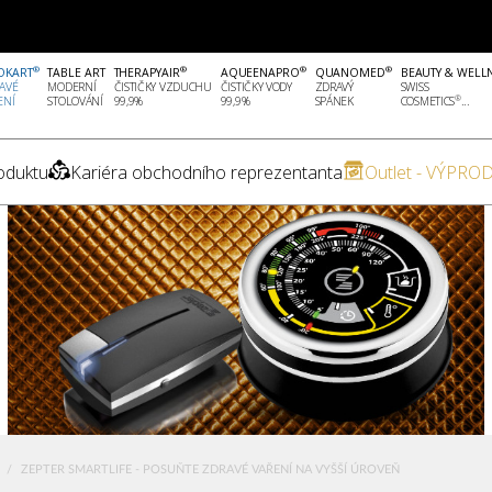
®
®
®
®
OKART
TABLE ART
THERAPYAIR
AQUEENAPRO
QUANOMED
BEAUTY & WELL
AVÉ
MODERNÍ
ČISTIČKY VZDUCHU
ČISTIČKY VODY
ZDRAVÝ
SWISS
®
ENÍ
STOLOVÁNÍ
99,9%
99,9%
SPÁNEK
COSMETICS
...
oduktu
Kariéra obchodního reprezentanta
Outlet - VÝPROD
E
ZEPTER SMARTLIFE - POSUŇTE ZDRAVÉ VAŘENÍ NA VYŠŠÍ ÚROVEŇ