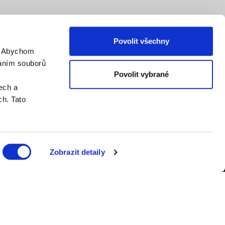
Povolit všechny
. Abychom
váním souborů
Povolit vybrané
ech a
h. Tato
Zobrazit detaily
er.cz