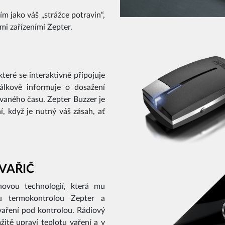
m jako váš „strážce potravin“,
ými zařízeními Zepter.
které se interaktivně připojuje
dálkově informuje o dosažení
vaného času. Zepter Buzzer je
í, když je nutný váš zásah, ať
 VAŘIČ
novou technologií, která mu
ou termokontrolou Zepter a
vaření pod kontrolou. Rádiový
žitě upraví teplotu vaření a v