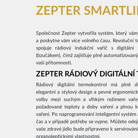
ZEPTER SMARTL
Společnost Zepter vytvořila systém, který vám
a poskytne vám více volného času. Revoluční t
spojuje rádiový indukční vařič s digitáln
(bzučákem), čímž zajišťuje plně automatizovan
vaší přítomnosti.
ZEPTER RÁDIOVÝ DIGITÁLN
Rádiový digitální termokontrol má plně dig
elegantní a stylový design a pevné ergonomic
volby mezi suchým a vlhkým režimem vaře
požadované teploty a doby vaření a plnou 
vaření. Po naprogramování inteligentní systém
čas a v případě potřeby se vypne. Můžete odejít
vaše zdravé jídlo bude připraveno k servírová
organoleptickými vlastnostmi.