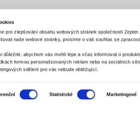
ookies
e pro zlepšování obsahu webových stránek společnosti Zepter
epšovat naše webové stránky, prosíme o váš souhlas se zpraco
PLATEBNÍ METODY
i důležité, abychom vás mohli lépe a včas informovat o produkt
Platba bankovním převodem
Platba na dobírku
kách formou personalizovaných reklam nebo na sociálních sítíc
ingových sdělení pro vás nebude obtěžující.
ZPŮSOB DORUČENÍ
erenční
Statistické
Marketingové
AZNICKÝ SERVIS:
zakaznik@zepter.cz
; Tel: +420 311 331 888, Skype: zept
Adresa: K Vypichu 1119, 252 19 Rudná u Prahy