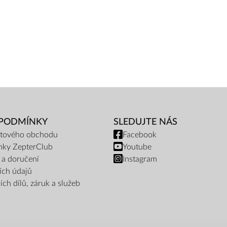
 PODMÍNKY
SLEDUJTE NÁS
netového obchodu
Facebook
nky ZepterClub
Youtube
 a doručení
Instagram
ích údajů
ch dílů, záruk a služeb