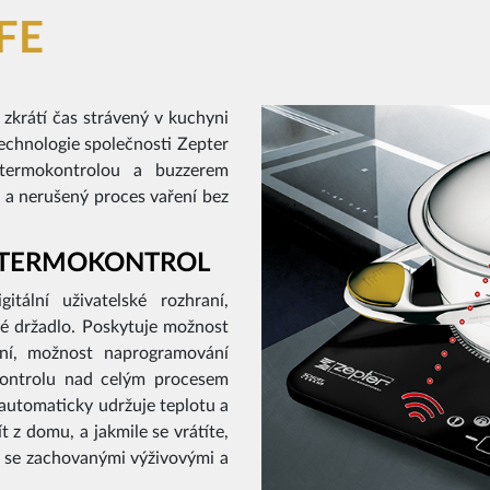
IFE
 zkrátí čas strávený v kuchyni
echnologie společnosti Zepter
í termokontrolou a buzzerem
ý a nerušený proces vaření bez
Í TERMOKONTROL
itální uživatelské rozhraní,
ké držadlo. Poskytuje možnost
ní, možnost naprogramování
kontrolu nad celým procesem
 automaticky udržuje teplotu a
 z domu, a jakmile se vrátíte,
ní se zachovanými výživovými a