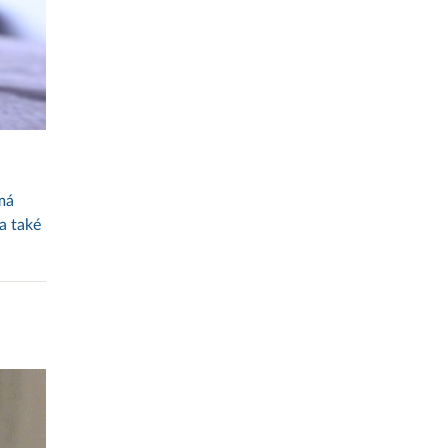
 má
a také