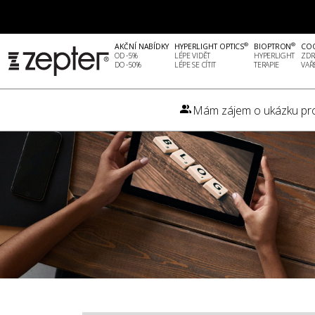
®
®
AKČNÍ NABÍDKY
HYPERLIGHT OPTICS
BIOPTRON
CO
OD -5%
LÉPE VIDĚT
HYPERLIGHT
ZDR
DO -50%
LÉPE SE CÍTIT
TERAPIE
VAŘ
Mám zájem o ukázku pr