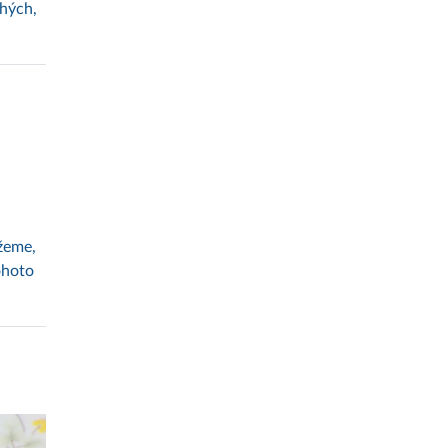
chých,
žeme,
ohoto