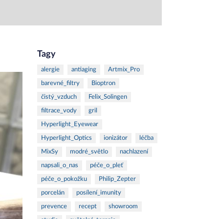
Tagy
alergie
antiaging
Artmix_Pro
barevné_filtry
Bioptron
čistý_vzduch
Felix_Solingen
filtrace_vody
gril
Hyperlight_Eyewear
Hyperlight_Optics
ionizátor
léčba
MixSy
modré_světlo
nachlazení
napsali_o_nas
péče_o_pleť
péče_o_pokožku
Philip_Zepter
porcelán
posílení_imunity
prevence
recept
showroom