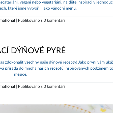
scatariáni, vegani nebo vegetariáni, najděte inspiraci v jednodu
ech, které jsme vytvořili jako vánoční menu.
rnational
| Publikováno s 0 komentáři
CÍ DÝŇOVÉ PYRÉ
 čas zdokonalit všechny naše dýňové recepty! Jako první vám uká
čová přísada do mnoha našich receptů inspirovaných podzimem t
měsíce.
rnational
| Publikováno s 0 komentáři