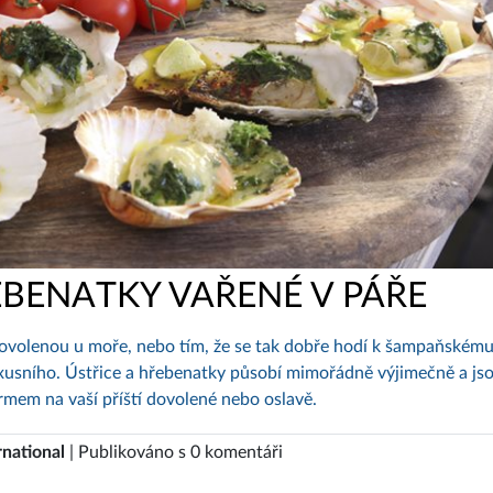
EBENATKY VAŘENÉ V PÁŘE
 dovolenou u moře, nebo tím, že se tak dobře hodí k šampaňskému
xusního. Ústřice a hřebenatky působí mimořádně výjimečně a js
mem na vaší příští dovolené nebo oslavě.
rnational
| Publikováno s 0 komentáři