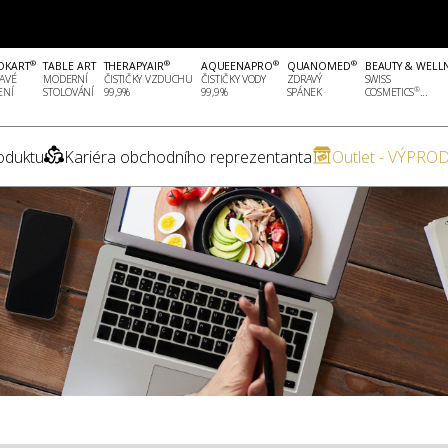
®
®
®
®
OKART
TABLE ART
THERAPYAIR
AQUEENAPRO
QUANOMED
BEAUTY & WELL
AVÉ
MODERNÍ
ČISTIČKY VZDUCHU
ČISTIČKY VODY
ZDRAVÝ
SWISS
®
ENÍ
STOLOVÁNÍ
99,9%
99,9%
SPÁNEK
COSMETICS
...
oduktu
Kariéra obchodního reprezentanta
Outlet - VÝPROD