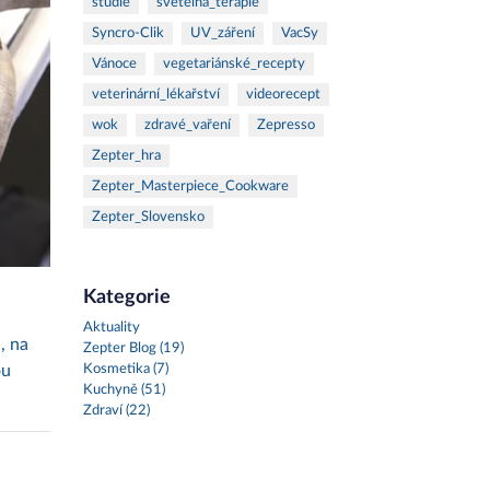
studie
světelná_terapie
Syncro-Clik
UV_záření
VacSy
Vánoce
vegetariánské_recepty
veterinární_lékařství
videorecept
wok
zdravé_vaření
Zepresso
Zepter_hra
Zepter_Masterpiece_Cookware
Zepter_Slovensko
Kategorie
Aktuality
, na
Zepter Blog (19)
ou
Kosmetika (7)
Kuchyně (51)
Zdraví (22)