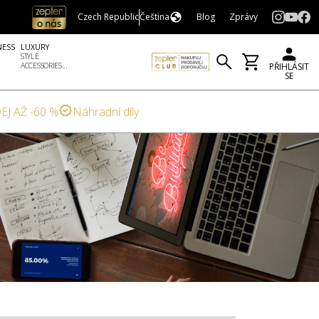
Czech Republic
Čeština
Blog
Zprávy
NESS
LUXURY
STYLE
ACCESSORIES...
PŘIHLÁSIT
SE
EJ AŽ -60 %
Náhradní díly