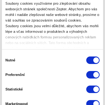
Soubory cookies využíváme pro zlepšování obsahu
webových stránek společnosti Zepter. Abychom pro vás
mohli i nadále zlepšovat naše webové stránky, prosíme o
váš souhlas se zpracováním souborů cookies.
Soubory cookies jsou velmi důležité, abychom vás mohli
lépe a včas informovat o produktech a výhodných
Pro vložené video je vyžadován souhlas se soubory
cenových nabídkách formou personalizovaných reklam
cookie
nebo na sociálních sítích. Tato forma obchodních a
Chcete-li vidět vložené video na YouTube, musíte
marketingových sdělení pro vás nebude obtěžující.
přijmout naše zásady souhlasu se soubory cookie.
Výběr
Prostřednictvím tohoto můžete vždy sledovat video
Nutné
souhlasu
přímo na YouTube
.
odkaz
Preferenční
Statistické
Marketingové