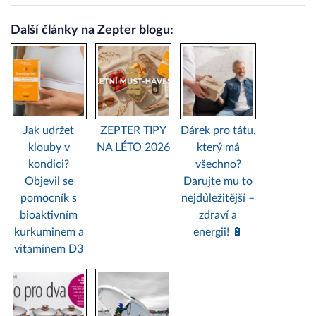
Další články na Zepter blogu:
Jak udržet
ZEPTER TIPY
Dárek pro tátu,
klouby v
NA LÉTO 2026
který má
kondici?
všechno?
Objevil se
Darujte mu to
pomocník s
nejdůležitější –
bioaktivním
zdraví a
kurkuminem a
energii! 🔋
vitamínem D3