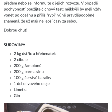
předem nebo se informujte o jejich rozvozu. V případě
pochybností použijte čichový test: měkkýši by měli vždy
vonět po oceánu a příliš "rybí" vůně pravděpodobně
znamená, že už mají nejlepší časy za sebou.
Dobrou chuť!
SUROVINY:
2 kg ústřic a hřebenatek
2 cibule
200 g žampionů
200 g parmazánu
100 g čerstvé bazalky
1 dcl olivového oleje
Limetka
Gin