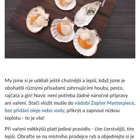
My jsme si je udělali ještě chutnější a lepší, když jsme je
obohatili různými přísadami zahrnujícími houby, pesto,
rajčata a gin! Navíc není potřeba žádné náročné přípravy
ani vaření. Stačí vložit mušle do
nádobí Zepter Masterpiece
,
bez přidání oleje nebo vody
, přikrýt a zapnout nízkou
teplotu - to je vše!
Při vaření měkkýšů platí jediné pravidlo - čím čerstvější, tím
lepší. Obraťte se na místního prodejce ryb a objednejte si je