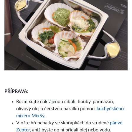
PŘÍPRAVA:
Rozmixujte nakrájenou cibuli, houby, parmazán,
olivový olej a čerstvou bazalku pomocí
kuchyňského
mixéru MixSy
.
Vložte hřebenatky ve skořápkách do studené
pánve
Zepter
, aniž byste do ní přidali olej nebo vodu.