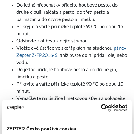
Do jedné hřebenatky přidejte houbové pesto, do
druhé cibuli, rajčata a pesto, do třetí pesto a
parmazán a do čtvrté pesto a limetku.
Přikryjte a vařte při nízké teplotě 90 °C po dobu 15
minut.
Odstavte z ohřevu a dejte stranou
Vložte dvě ústřice ve skořápkách na studenou
pánev
Zepter Z-FP2016-S
, aniž byste do ní přidali olej nebo
vodu.
Do jedné přidejte houbové pesto a do druhé gin,
limetku a pesto.
Přikryjte a vařte při nízké teplotě 90 °C po dobu 10
minut.
Vymačkejte na ústřice limetkovou šťávu a pokapejte
je olivovým olejem.
Šéfkuchařka Petra Geric
ZEPTER Česko používá cookies