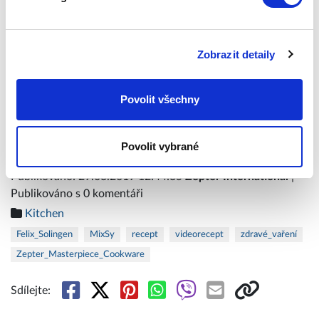
Zobrazit detaily
Povolit všechny
Povolit vybrané
Publikováno: 29.03.2019 12:44:35
Zepter International
|
Publikováno s 0 komentáři
Kitchen
Felix_Solingen
MixSy
recept
videorecept
zdravé_vaření
Zepter_Masterpiece_Cookware
Sdílejte: