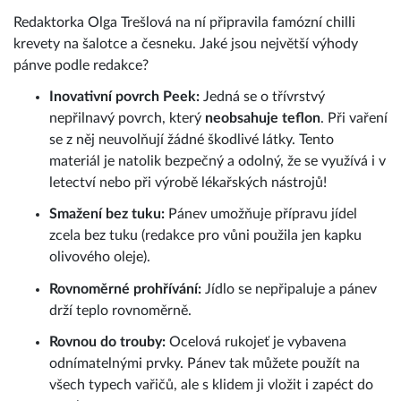
Redaktorka Olga Trešlová na ní připravila famózní chilli
krevety na šalotce a česneku. Jaké jsou největší výhody
pánve podle redakce?
Inovativní povrch Peek:
Jedná se o třívrstvý
nepřilnavý povrch, který
neobsahuje teflon
. Při vaření
se z něj neuvolňují žádné škodlivé látky. Tento
materiál je natolik bezpečný a odolný, že se využívá i v
letectví nebo při výrobě lékařských nástrojů!
Smažení bez tuku:
Pánev umožňuje přípravu jídel
zcela bez tuku (redakce pro vůni použila jen kapku
olivového oleje).
Rovnoměrné prohřívání:
Jídlo se nepřipaluje a pánev
drží teplo rovnoměrně.
Rovnou do trouby:
Ocelová rukojeť je vybavena
odnímatelnými prvky. Pánev tak můžete použít na
všech typech vařičů, ale s klidem ji vložit i zapéct do