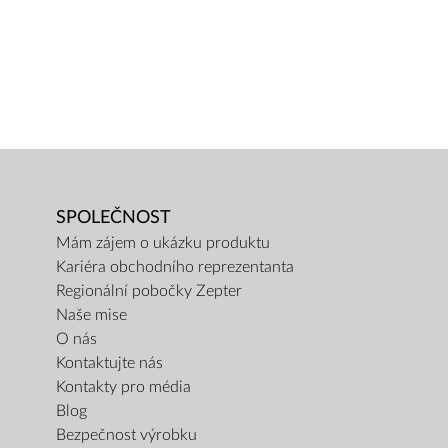
SPOLEČNOST
Mám zájem o ukázku produktu
Kariéra obchodního reprezentanta
Regionální pobočky Zepter
Naše mise
O nás
Kontaktujte nás
Kontakty pro média
Blog
Bezpečnost výrobku