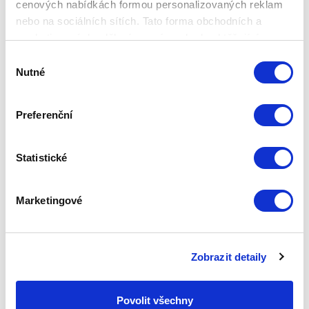
cenových nabídkách formou personalizovaných reklam
nebo na sociálních sítích. Tato forma obchodních a
marketingových sdělení pro vás nebude obtěžující.
Výběr
Nutné
souhlasu
Preferenční
Statistické
Marketingové
ZEPTER ZEST NÁDOBA 20CM 3L
Základní cena
6 530,00 Kč
Zobrazit detaily
Zepter Club
cena
Přihlaste se a zobrazí se vám cena pro
Povolit všechny
člena klubu.