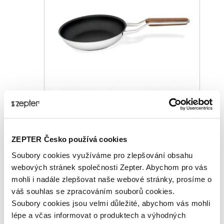
PÁNEV ZEPTER ZEST 20CM, 1L
ZEPTER Česko používá cookies
Základní cena
3 050,00 Kč
Soubory cookies využíváme pro zlepšování obsahu
Zepter Club
cena
webových stránek společnosti Zepter. Abychom pro vás
Přihlaste se a zobrazí se vám cena pro
člena klubu.
mohli i nadále zlepšovat naše webové stránky, prosíme o
Pouze členové klubu mají garanci
váš souhlas se zpracováním souborů cookies.
každého nákupu s přímým
Soubory cookies jsou velmi důležité, abychom vás mohli
zvýhodněním -5 % až -40 %!
lépe a včas informovat o produktech a výhodných