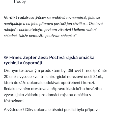
trouby.
Verdikt redakce:
„Pánev se prohřívá rovnoměrně, jídlo se
nepřipaluje a na jeho přípravu postačí jen chvilka... Ocelová
rukojeť s odnímatelným prvkem zůstává i během vaření
chladná, takže nemusíte používat chňapku.“
🍲 Hrnec Zepter Zest: Poctivá rajská omáčka
rychleji a úsporněji
Druhým testovaným produktem byl 3litrový hrnec (průměr
20 cm) z vysoce kvalitní chirurgické nerezové oceli 316L,
která dokáže dokonale odolávat opotřebení i korozi.
Redakce v něm otestovala přípravu klasického hovězího
vývaru jako základu pro domácí rajskou omáčku s
těstovinami.
A výsledek? Díky dokonale těsnicí poklici byla příprava