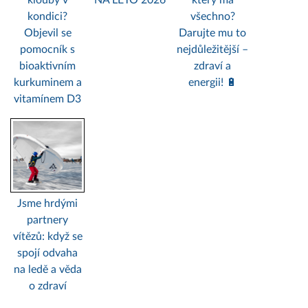
klouby v
NA LÉTO 2026
který má
kondici?
všechno?
Objevil se
Darujte mu to
pomocník s
nejdůležitější –
bioaktivním
zdraví a
kurkuminem a
energii! 🔋
vitamínem D3
Jsme hrdými
partnery
vítězů: když se
spojí odvaha
na ledě a věda
o zdraví