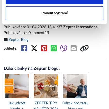
Pouze členové klubu mají garanci
každého nákupu s přímým
zvýhodněním -5 % až -40 %!
Povolit vybrané
Publikováno: 01.04.2026 13:41:37
Zepter International
|
Publikováno s 0 komentáři
Zepter Blog
Sdílejte:
Další články na Zepter blogu:
Jak udržet
ZEPTER TIPY
Dárek pro tátu,