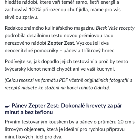
hledáte nádobí, které vaří téměř samo, šetří energii a
zachovává 100% přirozenou chuť jídla, máme pro vás
skvělou zprávu.
Redakce známého kulinářského magazínu
Blesk Vaše recepty
podrobila detailnímu testu novou prémiovou řadu
nerezového nádobí
Zepter Zest
. Vyzkoušeli dva
neocenitelné pomocníky – pánev a třílitrový hrnec.
Podívejte se, jak dopadlo jejich testování a proč by tento
švýcarský klenot neměl chybět ani ve vaší kuchyni.
(Celou recenzi ve formátu PDF včetně originálních fotografií a
receptů najdete ke stažení na konci tohoto článku).
🍳 Pánev Zepter Zest: Dokonalé krevety za pár
minut a bez teflonu
Prvním testovaným kouskem byla pánev o průměru 20 cm s
litrovým objemem, která je ideální pro rychlou přípravu
minutkových jídel pro dva.