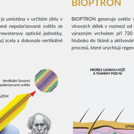
BIOPTRON
 je umístěna v určitém úhlu v
BIOPTRON generuje světlo ve
ané nepolarizované světlo ze
vlnových délek v rozmezí od
ewsterovy optické jednotky,
výrazným vrcholem při 720 
u) zcela a dokonale vertikálně
hluboko do tkáně a aktivová
procesů, které urychlují regen