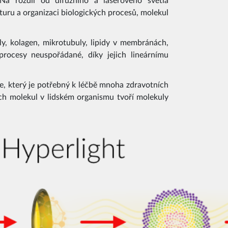
 Na rozdíl od difúzního a laserového světla
kturu a organizaci biologických procesů, molekul
ly, kolagen, mikrotubuly, lipidy v membránách,
procesy neuspořádané, díky jejich lineárnímu
e, který je potřebný k léčbě mnoha zdravotních
ch molekul v lidském organismu tvoří molekuly