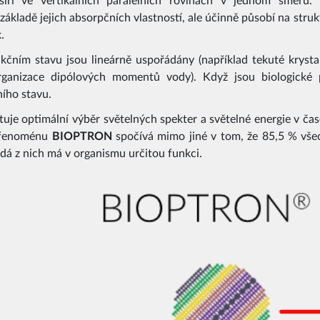
šíří ve vertikálních paralelních rovinách v jednom směru.
základě jejich absorpčních vlastností, ale účinně působí na stru
.
čním stavu jsou lineárně uspořádány (například tekuté krysta
organizace dipólových momentů vody). Když jsou biologické 
ního stavu.
e optimální výběr světelných spekter a světelné energie v čas
u fenoménu
BIOPTRON
spočívá mimo jiné v tom, že 85,5 % vše
ždá z nich má v organismu určitou funkci.