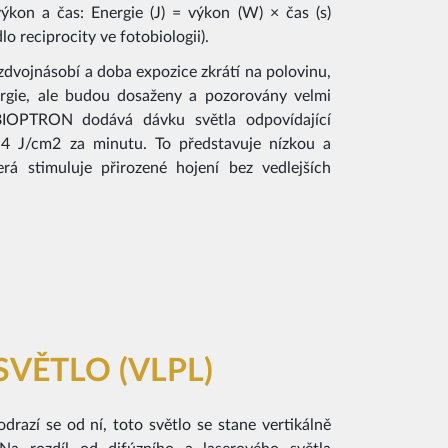
on a čas: Energie (J) = výkon (W) × čas (s)
 reciprocity ve fotobiologii).
zdvojnásobí a doba expozice zkrátí na polovinu,
rgie, ale budou dosaženy a pozorovány velmi
 BIOPTRON dodává dávku světla odpovídající
,4 J/cm2 za minutu. To představuje nízkou a
rá stimuluje přirozené hojení bez vedlejších
VĚTLO (VLPL)
azí se od ní, toto světlo se stane vertikálně