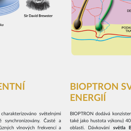
ENTNÍ
BIOPTRON SV
ENERGIÍ
charakterizováno světelnými
BIOPTRON dodává konzistentn
ě synchronizovány. Časté a
také jako hustota výkonu) 4
ůzných vlnových frekvencí a
oblasti. Dávkování
světla