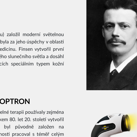
u) založil moderní světelnou
 byla za jeho úspěchy v oblasti
dicínu. Finsen vytvořil první
ého slunečního světla a dosáhl
ících speciálním typem kožní
BIOPTRON
elné terapii používaly zejména
em 80. let 20. století vytvořil
ý byl původně založen na
čnosti pracoval s téměř celým