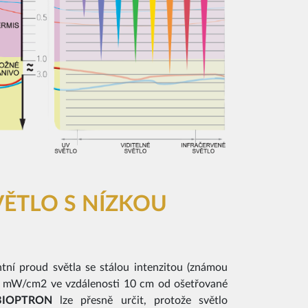
ĚTLO S NÍZKOU
í proud světla se stálou intenzitou (známou
0 mW/cm2 ve vzdálenosti 10 cm od ošetřované
 BIOPTRON
lze přesně určit, protože světlo