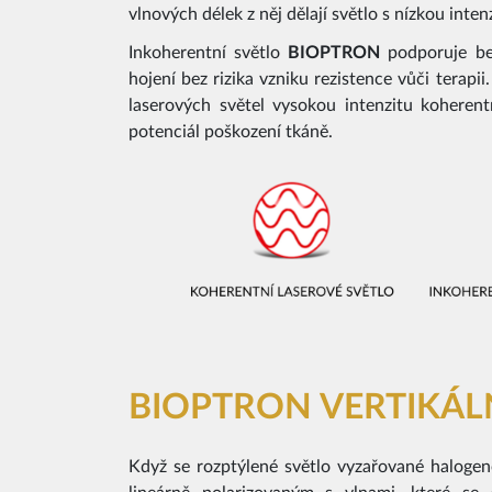
vlnových délek z něj dělají světlo s nízkou inten
Inkoherentní světlo
BIOPTRON
podporuje bez
hojení bez rizika vzniku rezistence vůči terapi
laserových světel vysokou intenzitu koherent
potenciál poškození tkáně.
BIOPTRON VERTIKÁLN
Když se rozptýlené světlo vyzařované halogen