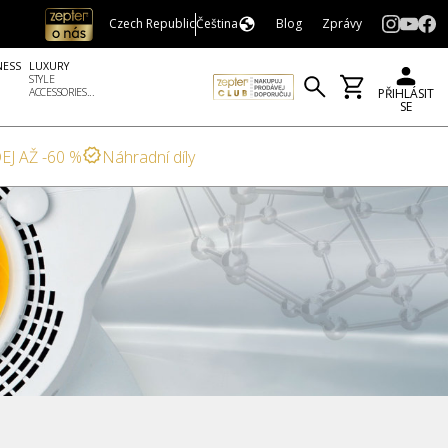
Czech Republic
Čeština
Blog
Zprávy
NESS
LUXURY
STYLE
ACCESSORIES...
PŘIHLÁSIT
SE
EJ AŽ -60 %
Náhradní díly