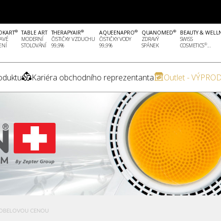
®
®
®
®
OKART
TABLE ART
THERAPYAIR
AQUEENAPRO
QUANOMED
BEAUTY & WELL
AVÉ
MODERNÍ
ČISTIČKY VZDUCHU
ČISTIČKY VODY
ZDRAVÝ
SWISS
®
ENÍ
STOLOVÁNÍ
99,9%
99,9%
SPÁNEK
COSMETICS
...
oduktu
Kariéra obchodního reprezentanta
Outlet - VÝPROD
NOBELOVOU CENOU