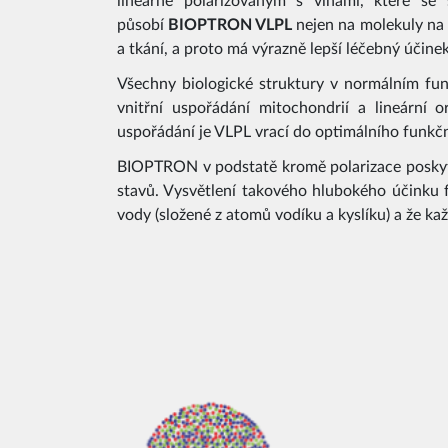
lineárně polarizovaným s vlnami, které se 
působí
BIOPTRON VLPL
nejen na molekuly na 
a tkání, a proto má výrazně lepší léčebný účinek
Všechny biologické struktury v normálním funk
vnitřní uspořádání mitochondrií a lineární 
uspořádání je VLPL vrací do optimálního funkč
BIOPTRON v podstatě kromě polarizace poskytuj
stavů. Vysvětlení takového hlubokého účink
vody (složené z atomů vodíku a kyslíku) a že ka