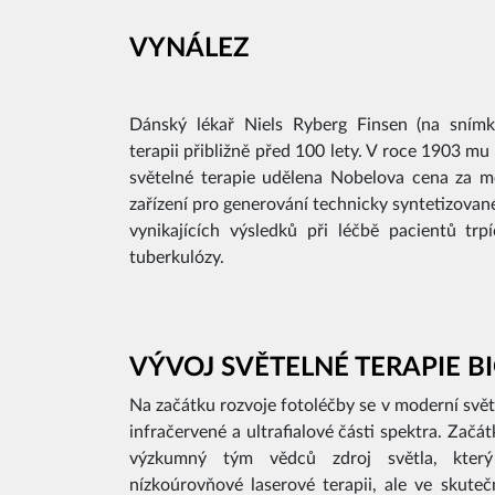
VYNÁLEZ
Dánský lékař Niels Ryberg Finsen (na snímk
terapii přibližně před 100 lety. V roce 1903 mu
světelné terapie udělena Nobelova cena za me
zařízení pro generování technicky syntetizovan
vynikajících výsledků při léčbě pacientů trp
tuberkulózy.
VÝVOJ SVĚTELNÉ TERAPIE 
Na začátku rozvoje fotoléčby se v moderní svět
infračervené a ultrafialové části spektra. Začátk
výzkumný tým vědců zdroj světla, kter
nízkoúrovňové laserové terapii, ale ve skute