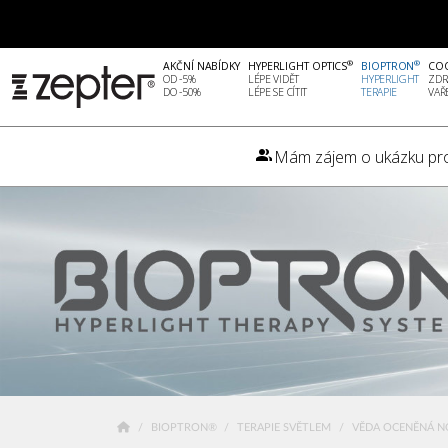
®
®
AKČNÍ NABÍDKY
HYPERLIGHT OPTICS
BIOPTRON
CO
OD -5%
LÉPE VIDĚT
HYPERLIGHT
ZDR
DO -50%
LÉPE SE CÍTIT
TERAPIE
VAŘ
Mám zájem o ukázku pr
BIOPTRON®
TERAPIE SVĚTLEM
VĚDA OCENĚNÁ 