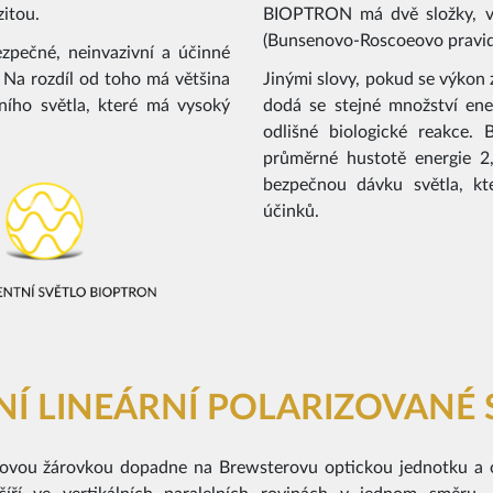
zitou.
BIOPTRON má dvě složky, výk
(Bunsenovo-Roscoeovo pravidlo
pečné, neinvazivní a účinné
i. Na rozdíl od toho má většina
Jinými slovy, pokud se výkon 
ního světla, které má vysoký
dodá se stejné množství ene
odlišné biologické reakce.
průměrné hustotě energie 2
bezpečnou dávku světla, kte
účinků.
Í LINEÁRNÍ POLARIZOVANÉ S
ovou žárovkou dopadne na Brewsterovu optickou jednotku a odr