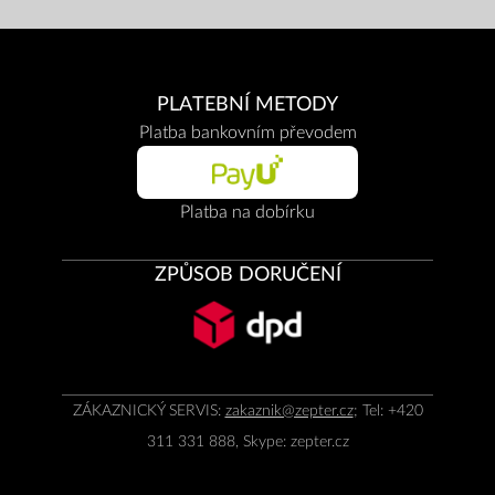
PLATEBNÍ METODY
Platba bankovním převodem
Platba na dobírku
ZPŮSOB DORUČENÍ
ZÁKAZNICKÝ SERVIS:
zakaznik@zepter.cz
; Tel: +420
311 331 888, Skype: zepter.cz