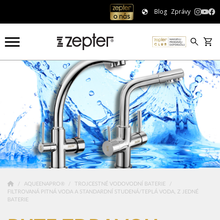
Blog
Zprávy
AQUEENAPRO®
TROJCESTNÉ VODOVODNÍ BATERIE
FILTROVANÁ PITNÁ VODA A STANDARDNÍ STUDENÁ/TEPLÁ VODA, Z JEDNÉ
BATERIE