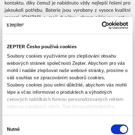
kontaktu, díky čemuž je nabídnuto vždy nejlepší řešení pro
jakoukoli potřebu. Baterie jsou vyrobeny z vysoce kvalitní
mosazi (CW719) a mají dvojitou chrom-niklovou vrstvu,
díky čemuž jsou baterie vysoce odolné vůči korozi.
Bezpečnostní označení TüV Rheinland, hygienický certifikát,
gravírované logo Zepter a 5letá záruka jsou zárukou
ZEPTER Česko používá cookies
špičkového produktu, který vám a vaší rodině bude
Soubory cookies využíváme pro zlepšování obsahu
poskytovat cenné zdravotní výhody po mnoho let.
webových stránek společnosti Zepter. Abychom pro vás
mohli i nadále zlepšovat naše webové stránky, prosíme o
váš souhlas se zpracováním souborů cookies.
Soubory cookies jsou velmi důležité, abychom vás mohli
lépe a včas informovat o produktech a výhodných
cenových nabídkách formou personalizovaných reklam
nebo na sociálních sítích. Tato forma obchodních a
marketingových sdělení pro vás nebude obtěžující.
Výběr
Nutné
souhlasu