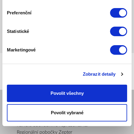
Preferenční
Statistické
KOUPT TEĎ
Marketingové
Zobrazit detaily
Povolit všechny
SPOLEČNOST
Povolit vybrané
Mám zájem o ukázku produktu
Kariéra obchodního reprezentanta
Regionální pobočky Zepter