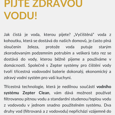
PIJTE ZDRAVOU
VODU!
Jak čistá je voda, kterou pijete? „Vyčištěná“ voda z
kohoutku, která se dostává do našich domovů, je často plná
sloučenin železa, protože voda putuje starým
zkorodovaným podzemním potrubím a veškerá tato rez se
dostává do vody, kterou běžně pijeme a používáme v
domácnosti. Společně s Zepter systémy pro čištění vody
tvoří třícestná vodovodní baterie dokonalý, ekonomický a
zdravý vodní systém pro vaši kuchyni.
Třícestná technologie, která je nedílnou součástí
vodního
systému Zepter Clean
, vám dává možnost používat
filtrovanou pitnou vodu a standardní studenou/teplou vodu
z vodovodu v jednom snadno použitelném systému. Dva
druhy vod (filtrovaná a z vodovodu) nepřichází vzájemně do