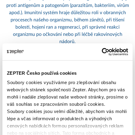
proti antigenům a patogenům (parazitům, bakteriím, virům
apod.). Imunitní systém hraje důležitou roli v obranných
procesech našeho organizmu, během zánětů, při tišení
bolesti, hojení ran a regeneraci, při správné reakci
organizmu po očkování nebo při léčbě rakovinových
nádorů.
Publikováno: 10.01.2022 9:00:00
Zepter International
|
Publikováno s 0 komentáři
ZEPTER Česko používá cookies
Soubory cookies využíváme pro zlepšování obsahu
webových stránek společnosti Zepter. Abychom pro vás
mohli i nadále zlepšovat naše webové stránky, prosíme o
váš souhlas se zpracováním souborů cookies.
Soubory cookies jsou velmi důležité, abychom vás mohli
lépe a včas informovat o produktech a výhodných
cenových nabídkách formou personalizovaných reklam
nebo na sociálních sítích. Tato forma obchodních a