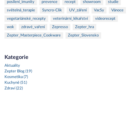
posílení_imunity
prevence
recept
showroom
studie
světelná_terapie
Syncro-Clik
UV_záření
VacSy
Vánoce
vegetariánské_recepty
veterinární_lékařství
videorecept
wok
zdravé_vaření
Zepresso
Zepter_hra
Zepter_Masterpiece_Cookware
Zepter_Slovensko
Kategorie
Aktuality
Zepter Blog (19)
Kosmetika (7)
Kuchyně (51)
Zdraví (22)