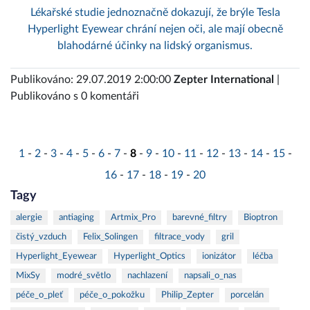
Lékařské studie jednoznačně dokazují, že brýle Tesla
Hyperlight Eyewear chrání nejen oči, ale mají obecně
blahodárné účinky na lidský organismus.
Publikováno: 29.07.2019 2:00:00
Zepter International
|
Publikováno s 0 komentáři
1
-
2
-
3
-
4
-
5
-
6
-
7
-
8
-
9
-
10
-
11
-
12
-
13
-
14
-
15
-
16
-
17
-
18
-
19
-
20
Tagy
alergie
antiaging
Artmix_Pro
barevné_filtry
Bioptron
čistý_vzduch
Felix_Solingen
filtrace_vody
gril
Hyperlight_Eyewear
Hyperlight_Optics
ionizátor
léčba
MixSy
modré_světlo
nachlazení
napsali_o_nas
péče_o_pleť
péče_o_pokožku
Philip_Zepter
porcelán