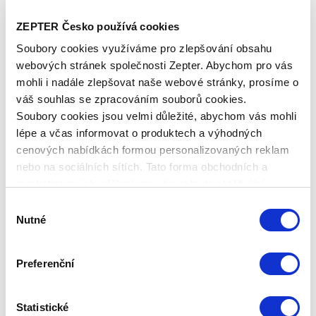
ZEPTER Česko používá cookies
Soubory cookies využíváme pro zlepšování obsahu
webových stránek společnosti Zepter. Abychom pro vás
mohli i nadále zlepšovat naše webové stránky, prosíme o
váš souhlas se zpracováním souborů cookies.
Soubory cookies jsou velmi důležité, abychom vás mohli
lépe a včas informovat o produktech a výhodných
cenových nabídkách formou personalizovaných reklam
LASAGNE SE ZELENINOU
nebo na sociálních sítích. Tato forma obchodních a
marketingových sdělení pro vás nebude obtěžující.
Vaše první asociace, když se řekne lasagne, bude
Výběr
pravděpodobně tlustá, líná, nevrlá kočka Garfield. Ano, také
Nutné
souhlasu
ho milujeme. Nikdo nemůže odolat teplým lasagním, čerstvě
vytaženým z trouby. Ale nebudeme mluvit o těchto
Preferenční
tradičních lasagních. Chceme vám ukázat nové a lahodné
"otevřené lasagne".
Statistické