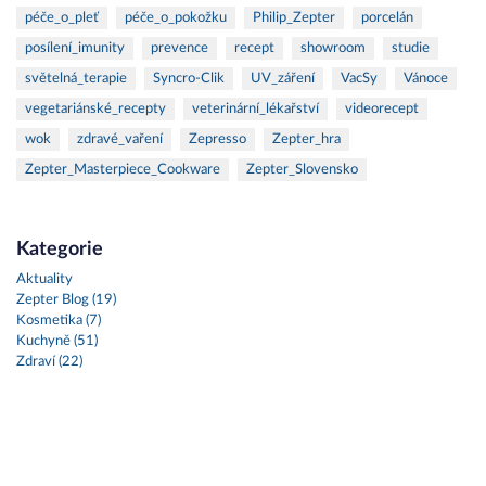
péče_o_pleť
péče_o_pokožku
Philip_Zepter
porcelán
posílení_imunity
prevence
recept
showroom
studie
světelná_terapie
Syncro-Clik
UV_záření
VacSy
Vánoce
vegetariánské_recepty
veterinární_lékařství
videorecept
wok
zdravé_vaření
Zepresso
Zepter_hra
Zepter_Masterpiece_Cookware
Zepter_Slovensko
Kategorie
Aktuality
Zepter Blog (19)
Kosmetika (7)
Kuchyně (51)
Zdraví (22)