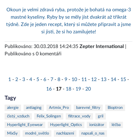
Okoun je velmi zdravá ryba, protože je bohatá na omega-3
mastné kyseliny. Ryby by se měly jíst dvakrát až třikrát
týdně. Zde je jeden recept, který si můžete připravit a jsme
si jisti, že si ho zamilujete!
Publikováno: 30.03.2018 14:24:35
Zepter International
|
Publikováno s 0 komentáři
1
-
2
-
3
-
4
-
5
-
6
-
7
-
8
-
9
-
10
-
11
-
12
-
13
-
14
-
15
-
16
-
17
-
18
-
19
-
20
Tagy
alergie
antiaging
Artmix_Pro
barevné_filtry
Bioptron
čistý_vzduch
Felix_Solingen
filtrace_vody
gril
Hyperlight_Eyewear
Hyperlight_Optics
ionizátor
léčba
MixSy
modré_světlo
nachlazení
napsali_o_nas