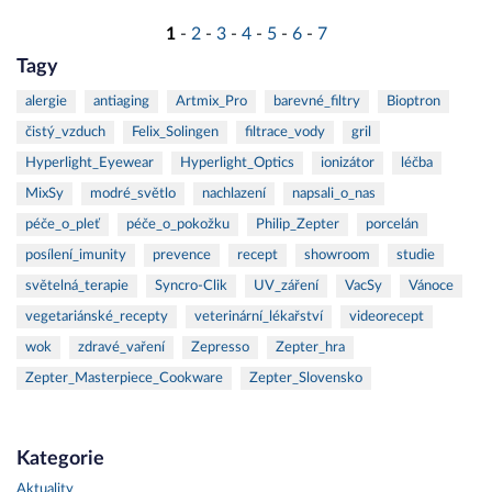
1
-
2
-
3
-
4
-
5
-
6
-
7
Tagy
alergie
antiaging
Artmix_Pro
barevné_filtry
Bioptron
čistý_vzduch
Felix_Solingen
filtrace_vody
gril
Hyperlight_Eyewear
Hyperlight_Optics
ionizátor
léčba
MixSy
modré_světlo
nachlazení
napsali_o_nas
péče_o_pleť
péče_o_pokožku
Philip_Zepter
porcelán
posílení_imunity
prevence
recept
showroom
studie
světelná_terapie
Syncro-Clik
UV_záření
VacSy
Vánoce
vegetariánské_recepty
veterinární_lékařství
videorecept
wok
zdravé_vaření
Zepresso
Zepter_hra
Zepter_Masterpiece_Cookware
Zepter_Slovensko
Kategorie
Aktuality