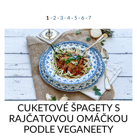
1
-
2
-
3
-
4
-
5
-
6
-
7
CUKETOVÉ ŠPAGETY S
RAJČATOVOU OMÁČKOU
PODLE VEGANEETY