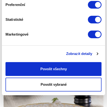
Preferenční
Na konci náročného týdne mohou pohodové jídlo a jemná
paleta barev proměnit vaši kuchyni v klidnou jarní oázu.
Tento recept na krémové těstoviny s mascarpone a
Statistické
lahodnými grilovanými kuřecími prsíčky doplňuje brokolice
a kmín, které dodávají barvy a nutriční hodnoty - potěší tělo
Marketingové
i oči!
Publikováno: 03.04.2019 14:57:12
Zepter International
|
Publikováno s 0 komentáři
Zobrazit detaily
Povolit všechny
Povolit vybrané