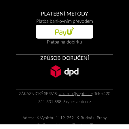
PLATEBNÍ METODY
Platba bankovním převodem
Platba na dobírku
ZPŮSOB DORUČENÍ
ZÁKAZNICKÝ SERVIS:
zakaznik@zepter.cz
; Tel: +420
311 331 888, Skype: zepter.cz
Adresa: K Vypichu 1119, 252 19 Rudná u Prahy
© Copyright by
Zepter IT