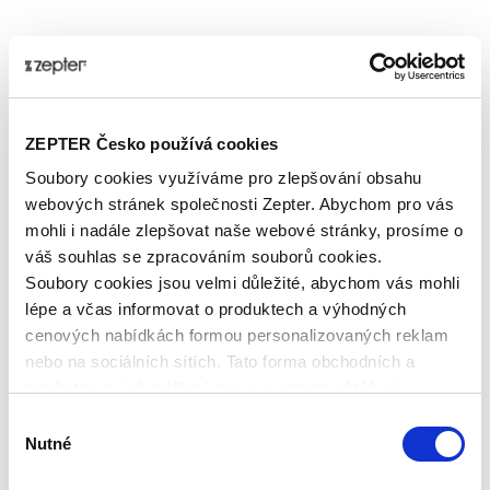
ZEPTER Česko používá cookies
Soubory cookies využíváme pro zlepšování obsahu
webových stránek společnosti Zepter. Abychom pro vás
mohli i nadále zlepšovat naše webové stránky, prosíme o
váš souhlas se zpracováním souborů cookies.
Soubory cookies jsou velmi důležité, abychom vás mohli
lépe a včas informovat o produktech a výhodných
cenových nabídkách formou personalizovaných reklam
nebo na sociálních sítích. Tato forma obchodních a
marketingových sdělení pro vás nebude obtěžující.
KRÉMOVÉ TĚSTOVINY S
Výběr
KUŘECÍM MASEM A
Nutné
souhlasu
KMÍNEM