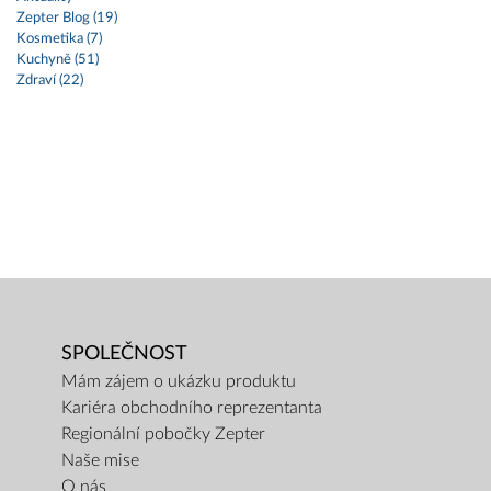
Zepter Blog (19)
Kosmetika (7)
Kuchyně (51)
Zdraví (22)
SPOLEČNOST
Mám zájem o ukázku produktu
Kariéra obchodního reprezentanta
Regionální pobočky Zepter
Naše mise
O nás