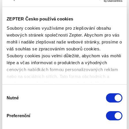
KVALITA V PÉČI O PLEŤ
Nová studie prokázala až 33% nárůst škáry při používání
ZEPTER Česko používá cookies
anti-aging krému Hyperlight Fusion! Zvýšení hustoty škáry
Soubory cookies využíváme pro zlepšování obsahu
podporuje tvorbu a regeneraci kolagenu a elastinu.
webových stránek společnosti Zepter. Abychom pro vás
mohli i nadále zlepšovat naše webové stránky, prosíme o
Publikováno: 15.11.2023 11:59:00
Zepter International
|
váš souhlas se zpracováním souborů cookies.
Publikováno s 0 komentáři
Soubory cookies jsou velmi důležité, abychom vás mohli
lépe a včas informovat o produktech a výhodných
cenových nabídkách formou personalizovaných reklam
nebo na sociálních sítích. Tato forma obchodních a
marketingových sdělení pro vás nebude obtěžující.
Výběr
Nutné
souhlasu
OLGA MENZELOVÁ O
Preferenční
SVĚTELNÉ TERAPII
BIOPTRON