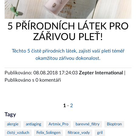
5 PŘÍRODNÍCH LÁTEK PRO
ZÁŘIVOU PLEŤ!
Těchto 5 čistě přírodních látek, zajistí vaší pleti téměř
okamžitou zářivou dokonalost.
Publikováno: 08.08.2018 17:24:03
Zepter International
|
Publikováno s 0 komentáři
1
-
2
Tagy
alergie
antiaging
Artmix_Pro
barevné_filtry
Bioptron
čistý_vzduch
Felix_Solingen
filtrace_vody
gril