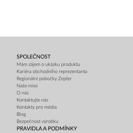
SPOLEČNOST
Mám zájem o ukázku produktu
Kariéra obchodního reprezentanta
Regionální pobočky Zepter
Naše mise
O nás
Kontaktujte nás
Kontakty pro média
Blog
Bezpečnost výrobku
PRAVIDLA A PODMÍNKY