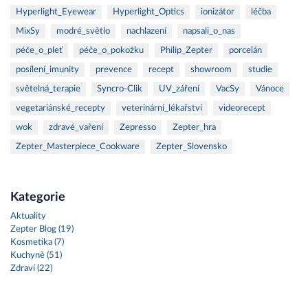
Hyperlight_Eyewear
Hyperlight_Optics
ionizátor
léčba
MixSy
modré_světlo
nachlazení
napsali_o_nas
péče_o_pleť
péče_o_pokožku
Philip_Zepter
porcelán
posílení_imunity
prevence
recept
showroom
studie
světelná_terapie
Syncro-Clik
UV_záření
VacSy
Vánoce
vegetariánské_recepty
veterinární_lékařství
videorecept
wok
zdravé_vaření
Zepresso
Zepter_hra
Zepter_Masterpiece_Cookware
Zepter_Slovensko
Kategorie
Aktuality
Zepter Blog (19)
Kosmetika (7)
Kuchyně (51)
Zdraví (22)