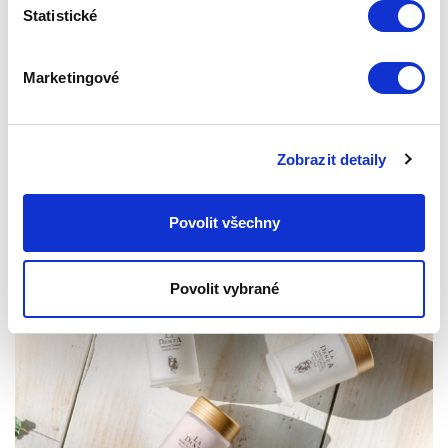
Statistické
Producentka Olga Menzelová poskytla společnosti Zepter
rozhovor, týkající se zdraví, rodiny a přístroje pro světelnou
Marketingové
terapii Bioptron.
Publikováno: 01.04.2022 8:30:00
Zepter International
|
Zobrazit detaily
Publikováno s 0 komentáři
Povolit všechny
Povolit vybrané