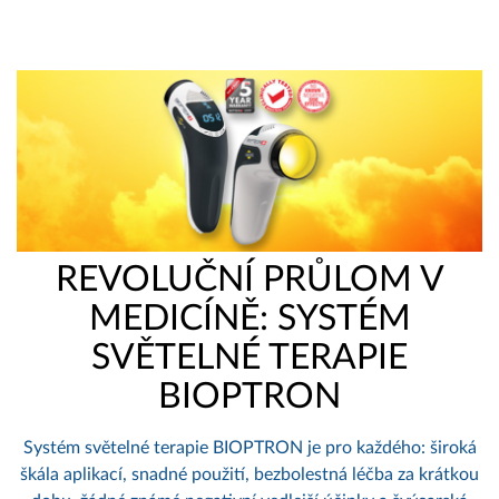
REVOLUČNÍ PRŮLOM V
MEDICÍNĚ: SYSTÉM
SVĚTELNÉ TERAPIE
BIOPTRON
Systém světelné terapie BIOPTRON je pro každého: široká
škála aplikací, snadné použití, bezbolestná léčba za krátkou