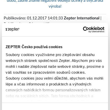
dobu, žádné známé negativní vedlejší účinky a švýcarská
výroba!
Publikováno: 01.12.2017 14:01:33
Zepter International
|
Publikováno s 0 komentáři
Tagy
ZEPTER Česko používá cookies
alergie
antiaging
Artmix_Pro
barevné_filtry
Bioptron
Soubory cookies využíváme pro zlepšování obsahu
čistý_vzduch
Felix_Solingen
filtrace_vody
gril
webových stránek společnosti Zepter. Abychom pro vás
Hyperlight_Eyewear
Hyperlight_Optics
ionizátor
léčba
mohli i nadále zlepšovat naše webové stránky, prosíme o
váš souhlas se zpracováním souborů cookies.
MixSy
modré_světlo
nachlazení
napsali_o_nas
Soubory cookies jsou velmi důležité, abychom vás mohli
péče_o_pleť
péče_o_pokožku
Philip_Zepter
porcelán
lépe a včas informovat o produktech a výhodných
posílení_imunity
prevence
recept
showroom
studie
cenových nabídkách formou personalizovaných reklam
světelná_terapie
Syncro-Clik
UV_záření
VacSy
Vánoce
nebo na sociálních sítích. Tato forma obchodních a
vegetariánské_recepty
veterinární_lékařství
videorecept
marketingových sdělení pro vás nebude obtěžující.
wok
zdravé_vaření
Zepresso
Zepter_hra
Výběr