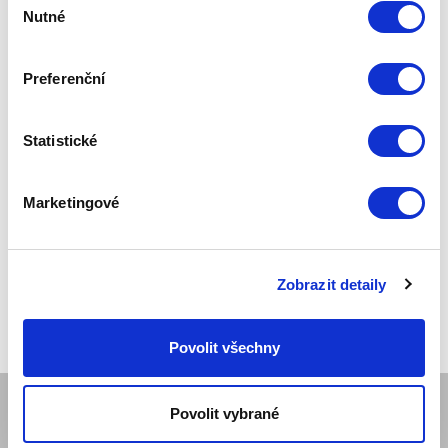
Nutné
Zepter_Masterpiece_Cookware
Zepter_Slovensko
souhlasu
Preferenční
Kategorie
Aktuality
Zepter Blog (19)
Statistické
Kosmetika (7)
Kuchyně (51)
Zdraví (22)
Marketingové
Zobrazit detaily
Povolit všechny
Povolit vybrané
SPOLEČNOST