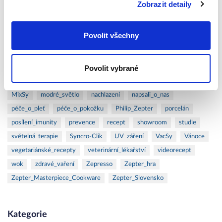
Zobrazit detaily
Povolit všechny
Tagy
alergie
antiaging
Artmix_Pro
barevné_filtry
Bioptron
Povolit vybrané
čistý_vzduch
Felix_Solingen
filtrace_vody
gril
Hyperlight_Eyewear
Hyperlight_Optics
ionizátor
léčba
MixSy
modré_světlo
nachlazení
napsali_o_nas
péče_o_pleť
péče_o_pokožku
Philip_Zepter
porcelán
posílení_imunity
prevence
recept
showroom
studie
světelná_terapie
Syncro-Clik
UV_záření
VacSy
Vánoce
vegetariánské_recepty
veterinární_lékařství
videorecept
wok
zdravé_vaření
Zepresso
Zepter_hra
Zepter_Masterpiece_Cookware
Zepter_Slovensko
Kategorie