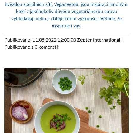
hvězdou sociálních sítí, Veganeetou, jsou inspirací mnohým,
kteří z jakéhokoliv důvodu vegetariánskou stravu
vyhledávají nebo ji chtějí jenom vyzkoušet. Věříme, že
inspiruje i vás.
Publikováno: 11.05.2022 12:00:00
Zepter International
|
Publikováno s 0 komentáři