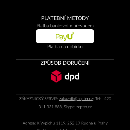
PLATEBNÍ METODY
Platba bankovním převodem
Platba na dobírku
ZPŮSOB DORUČENÍ
ZÁKAZNICKÝ SERVIS:
zakaznik@zepter.cz
; Tel: +420
311 331 888, Skype: zepter.cz
Adresa: K Vypichu 1119, 252 19 Rudná u Prahy