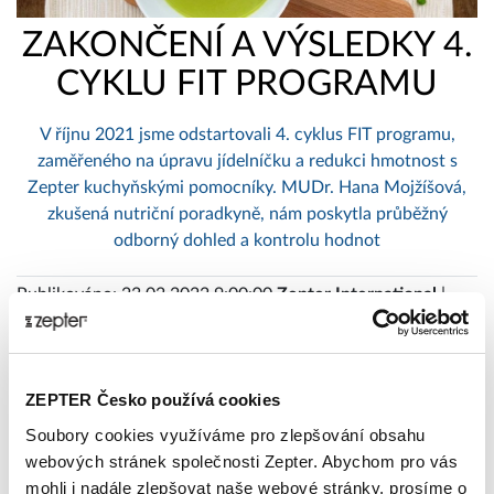
ZAKONČENÍ A VÝSLEDKY 4.
CYKLU FIT PROGRAMU
V říjnu 2021 jsme odstartovali 4. cyklus FIT programu,
zaměřeného na úpravu jídelníčku a redukci hmotnost s
Zepter kuchyňskými pomocníky. MUDr. Hana Mojžíšová,
zkušená nutriční poradkyně, nám poskytla průběžný
odborný dohled a kontrolu hodnot
Publikováno: 23.02.2022 9:00:00
Zepter International
|
Publikováno s 0 komentáři
ZEPTER Česko používá cookies
Soubory cookies využíváme pro zlepšování obsahu
webových stránek společnosti Zepter. Abychom pro vás
mohli i nadále zlepšovat naše webové stránky, prosíme o