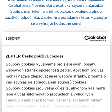
Karafiátová z Nového Boru exotický zájezd na Zanzibar.
Spolu s manželem si užili tropickou dovolenou plnou
zážitků i odpočinku. Zepter hru pořádáme i letos – zapojte
se a vyhrajte hodnotné ceny!
Publikováno: 19.02.2025 12:12:37
Zepter International
|
Publikováno s 0 komentáři
ZEPTER Česko používá cookies
Tagy
Soubory cookies využíváme pro zlepšování obsahu
webových stránek společnosti Zepter. Abychom pro vás
alergie
antiaging
Artmix_Pro
barevné_filtry
Bioptron
mohli i nadále zlepšovat naše webové stránky, prosíme o
čistý_vzduch
Felix_Solingen
filtrace_vody
gril
váš souhlas se zpracováním souborů cookies.
Hyperlight_Eyewear
Hyperlight_Optics
ionizátor
léčba
Soubory cookies jsou velmi důležité, abychom vás mohli
MixSy
modré_světlo
nachlazení
napsali_o_nas
lépe a včas informovat o produktech a výhodných
péče_o_pleť
péče_o_pokožku
Philip_Zepter
porcelán
cenových nabídkách formou personalizovaných reklam
posílení_imunity
prevence
recept
showroom
studie
nebo na sociálních sítích. Tato forma obchodních a
světelná_terapie
Syncro-Clik
UV_záření
VacSy
Vánoce