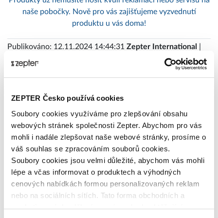
naše pobočky. Nově pro vás zajišťujeme vyzvednutí
produktu u vás doma!
Publikováno: 12.11.2024 14:44:31
Zepter International
|
Publikováno s 0 komentáři
Tagy
ZEPTER Česko používá cookies
Soubory cookies využíváme pro zlepšování obsahu
alergie
antiaging
Artmix_Pro
barevné_filtry
Bioptron
webových stránek společnosti Zepter. Abychom pro vás
čistý_vzduch
Felix_Solingen
filtrace_vody
gril
mohli i nadále zlepšovat naše webové stránky, prosíme o
Hyperlight_Eyewear
Hyperlight_Optics
ionizátor
léčba
váš souhlas se zpracováním souborů cookies.
MixSy
modré_světlo
nachlazení
napsali_o_nas
Soubory cookies jsou velmi důležité, abychom vás mohli
péče_o_pleť
péče_o_pokožku
Philip_Zepter
porcelán
lépe a včas informovat o produktech a výhodných
posílení_imunity
prevence
recept
showroom
studie
cenových nabídkách formou personalizovaných reklam
nebo na sociálních sítích. Tato forma obchodních a
světelná_terapie
Syncro-Clik
UV_záření
VacSy
Vánoce
marketingových sdělení pro vás nebude obtěžující.
vegetariánské_recepty
veterinární_lékařství
videorecept