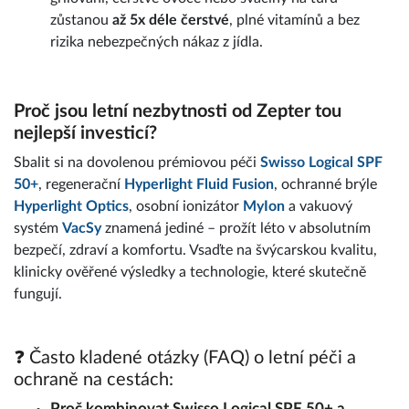
zůstanou
až 5x déle čerstvé
, plné vitamínů a bez
rizika nebezpečných nákaz z jídla.
Proč jsou letní nezbytnosti od Zepter tou
nejlepší investicí?
Sbalit si na dovolenou prémiovou péči
Swisso Logical SPF
50+
, regenerační
Hyperlight Fluid Fusion
, ochranné brýle
Hyperlight Optics
, osobní ionizátor
MyIon
a vakuový
systém
VacSy
znamená jediné – prožít léto v absolutním
bezpečí, zdraví a komfortu. Vsaďte na švýcarskou kvalitu,
klinicky ověřené výsledky a technologie, které skutečně
fungují.
❓ Často kladené otázky (FAQ) o letní péči a
ochraně na cestách:
Proč kombinovat Swisso Logical SPF 50+ a