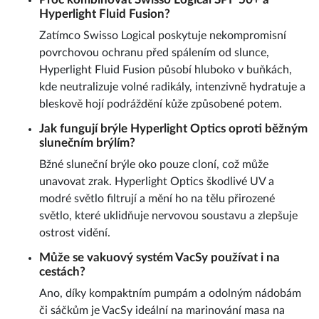
Hyperlight Fluid Fusion?
Zatímco Swisso Logical poskytuje nekompromisní
povrchovou ochranu před spálením od slunce,
Hyperlight Fluid Fusion působí hluboko v buňkách,
kde neutralizuje volné radikály, intenzivně hydratuje a
bleskově hojí podráždění kůže způsobené potem.
Jak fungují brýle Hyperlight Optics oproti běžným
slunečním brýlím?
Bžné sluneční brýle oko pouze cloní, což může
unavovat zrak. Hyperlight Optics škodlivé UV a
modré světlo filtrují a mění ho na tělu přirozené
světlo, které uklidňuje nervovou soustavu a zlepšuje
ostrost vidění.
Může se vakuový systém VacSy používat i na
cestách?
Ano, díky kompaktním pumpám a odolným nádobám
či sáčkům je VacSy ideální na marinování masa na