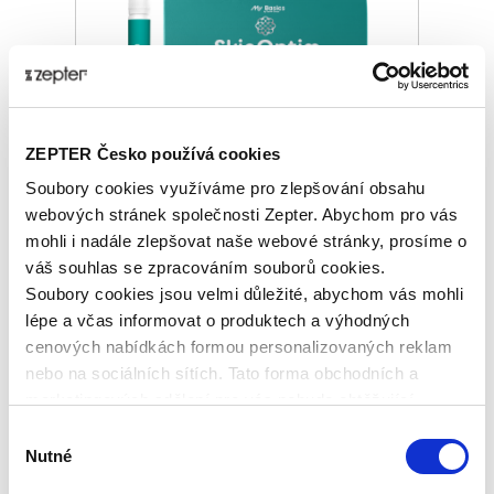
ZEPTER Česko používá cookies
Soubory cookies využíváme pro zlepšování obsahu
MYBASICS SKINOPTIM, MOŘSKÝ
webových stránek společnosti Zepter. Abychom pro vás
KOLAGEN
mohli i nadále zlepšovat naše webové stránky, prosíme o
váš souhlas se zpracováním souborů cookies.
Základní cena
3 240,00 Kč
Soubory cookies jsou velmi důležité, abychom vás mohli
lépe a včas informovat o produktech a výhodných
Zepter Club
cena
cenových nabídkách formou personalizovaných reklam
Přihlaste se a zobrazí se vám cena pro
člena klubu.
nebo na sociálních sítích. Tato forma obchodních a
Pouze členové klubu mají garanci
marketingových sdělení pro vás nebude obtěžující.
každého nákupu s přímým
zvýhodněním -5 % až -40 %!
Výběr
Nutné
souhlasu