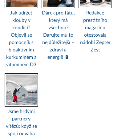
Jak udržet
Dárek pro tátu,
Redakce
klouby v
který má
prestižního
kondici?
všechno?
magazínu
Objevil se
Darujte mu to
otestovala
pomocník s
nejdůležitější –
nádobí Zepter
bioaktivním
zdraví a
Zest
kurkuminem a
energii! 🔋
vitamínem D3
Jsme hrdými
partnery
vítězů: když se
spojí odvaha