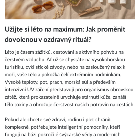
Užijte si léto na maximum: Jak proměnit
dovolenou v ozdravný rituál?
Léto je časem zážitků, cestování a aktivního pohybu na
čerstvém vzduchu. Ať už se chystáte na vysokohorskou
turistiku, cyklistické závody, nebo na zasloužený relax k
moři, vaše tělo a pokožka čelí extrémním podmínkám.
Vysoké teploty, pot, prach, morská sůl a především
intenzivní UV záření představují pro organismus obrovskou
zátěž, která prokazatelně urychluje stárnutí kůže, zanáší
tělo toxiny a ohrožuje čerstvost našich potravin na cestách.
Pokud ale chcete své zdraví, rodinu i pleť chránit
komplexně, potřebujete inteligentní pomocníky, kteří
fungují na bázi pokročilé švýcarské vědy a moderních