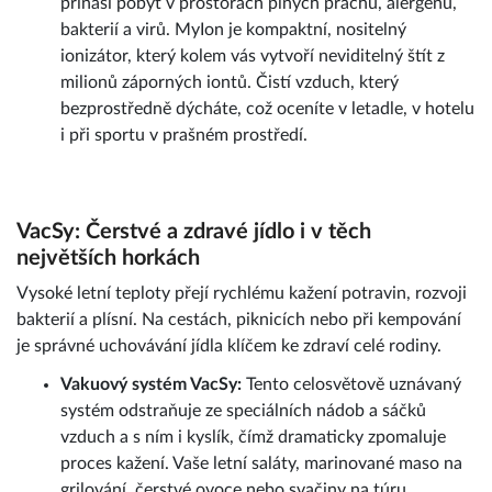
přináší pobyt v prostorách plných prachu, alergenů,
bakterií a virů. MyIon je kompaktní, nositelný
ionizátor, který kolem vás vytvoří neviditelný štít z
milionů záporných iontů. Čistí vzduch, který
bezprostředně dýcháte, což oceníte v letadle, v hotelu
i při sportu v prašném prostředí.
VacSy: Čerstvé a zdravé jídlo i v těch
největších horkách
Vysoké letní teploty přejí rychlému kažení potravin, rozvoji
bakterií a plísní. Na cestách, piknicích nebo při kempování
je správné uchovávání jídla klíčem ke zdraví celé rodiny.
Vakuový systém VacSy:
Tento celosvětově uznávaný
systém odstraňuje ze speciálních nádob a sáčků
vzduch a s ním i kyslík, čímž dramaticky zpomaluje
proces kažení. Vaše letní saláty, marinované maso na
grilování, čerstvé ovoce nebo svačiny na túru