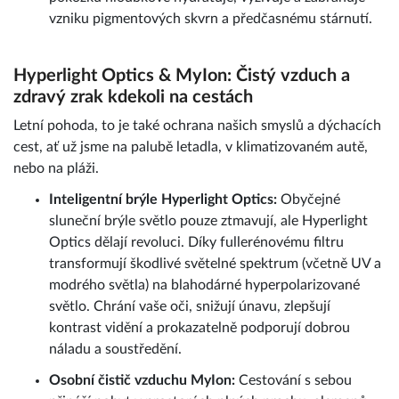
vzniku pigmentových skvrn a předčasnému stárnutí.
Hyperlight Optics & MyIon: Čistý vzduch a
zdravý zrak kdekoli na cestách
Letní pohoda, to je také ochrana našich smyslů a dýchacích
cest, ať už jsme na palubě letadla, v klimatizovaném autě,
nebo na pláži.
Inteligentní brýle Hyperlight Optics:
Obyčejné
sluneční brýle světlo pouze ztmavují, ale Hyperlight
Optics dělají revoluci. Díky fullerénovému filtru
transformují škodlivé světelné spektrum (včetně UV a
modrého světla) na blahodárné hyperpolarizované
světlo. Chrání vaše oči, snižují únavu, zlepšují
kontrast vidění a prokazatelně podporují dobrou
náladu a soustředění.
Osobní čistič vzduchu MyIon:
Cestování s sebou