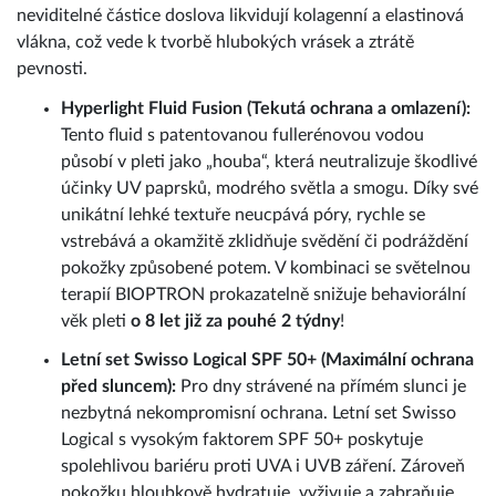
neviditelné částice doslova likvidují kolagenní a elastinová
vlákna, což vede k tvorbě hlubokých vrásek a ztrátě
pevnosti.
Hyperlight Fluid Fusion (Tekutá ochrana a omlazení):
Tento fluid s patentovanou fullerénovou vodou
působí v pleti jako „houba“, která neutralizuje škodlivé
účinky UV paprsků, modrého světla a smogu. Díky své
unikátní lehké textuře neucpává póry, rychle se
vstrebává a okamžitě zklidňuje svědění či podráždění
pokožky způsobené potem. V kombinaci se světelnou
terapií BIOPTRON prokazatelně snižuje behaviorální
věk pleti
o 8 let již za pouhé 2 týdny
!
Letní set Swisso Logical SPF 50+ (Maximální ochrana
před sluncem):
Pro dny strávené na přímém slunci je
nezbytná nekompromisní ochrana. Letní set Swisso
Logical s vysokým faktorem SPF 50+ poskytuje
spolehlivou bariéru proti UVA i UVB záření. Zároveň
pokožku hloubkově hydratuje, vyživuje a zabraňuje