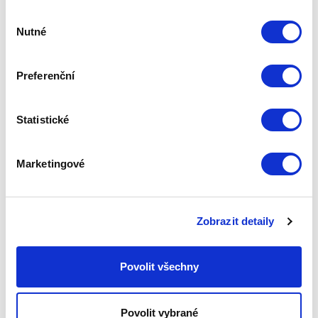
Výběr
Nutné
souhlasu
Preferenční
Statistické
Marketingové
JEHNĚČÍ NA TYMIÁNU
Zobrazit detaily
Věděli jste, že jehněčí maso je druh červeného masa, které
je obecně bohatší na železo než kuře nebo ryby? Je to
doslova pokladnice bílkovin!
Povolit všechny
Publikováno: 08.05.2018 13:48:55
Zepter International
|
Povolit vybrané
Publikováno s 0 komentáři