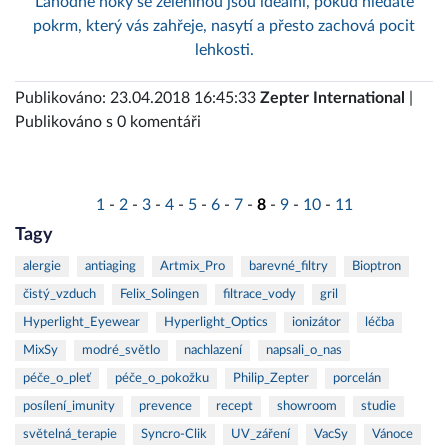
Lahodné noky se zeleninou jsou ideální, pokud hledáte
pokrm, který vás zahřeje, nasytí a přesto zachová pocit
lehkosti.
Publikováno: 23.04.2018 16:45:33
Zepter International
|
Publikováno s 0 komentáři
1
-
2
-
3
-
4
-
5
-
6
-
7
-
8
-
9
-
10
-
11
Tagy
alergie
antiaging
Artmix_Pro
barevné_filtry
Bioptron
čistý_vzduch
Felix_Solingen
filtrace_vody
gril
Hyperlight_Eyewear
Hyperlight_Optics
ionizátor
léčba
MixSy
modré_světlo
nachlazení
napsali_o_nas
péče_o_pleť
péče_o_pokožku
Philip_Zepter
porcelán
posílení_imunity
prevence
recept
showroom
studie
světelná_terapie
Syncro-Clik
UV_záření
VacSy
Vánoce