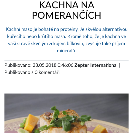
KACHNA NA
POMERANČÍCH
Kachní maso je bohaté na proteiny. Je skvělou alternativou
kuřecího nebo krůtího masa. Kromě toho, že je kachna ve
vaší stravě skvělým zdrojem bílkovin, zvyšuje také příjem
minerálů.
Publikováno: 23.05.2018 0:46:06
Zepter International
|
Publikováno s 0 komentáři