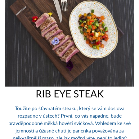
RIB EYE STEAK
Toužíte po šťavnatém steaku, který se vám doslova
rozpadne v ústech? První, co vás napadne, bude
pravděpodobně měkká hovězí svíčková. Vzhledem ke své
jemnosti a úžasné chuti je panenka považována za
nejkvalitnější maso, ale jak možná víte, není to jediný