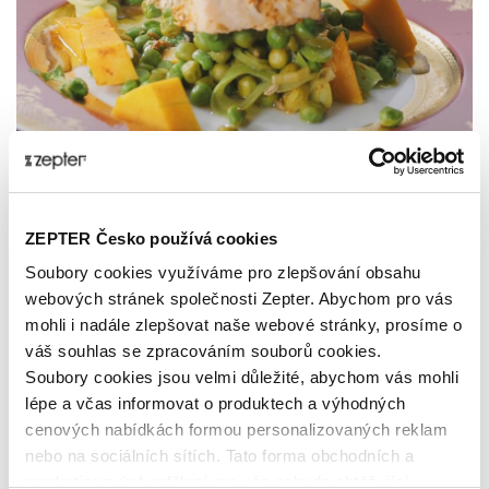
LOSOS NA ZELENINĚ S DÝNÍ
Losos je neuvěřitelně zdravé jídlo, které obsahuje mnoho
ZEPTER Česko používá cookies
živin. Ty lze využít pouze tehdy, pokud je připravené
Soubory cookies využíváme pro zlepšování obsahu
zdravým způsobem. Dnes se s vámi podělíme o naše
webových stránek společnosti Zepter. Abychom pro vás
tajemství zdravé přípravy.
mohli i nadále zlepšovat naše webové stránky, prosíme o
váš souhlas se zpracováním souborů cookies.
Publikováno: 13.05.2018 15:21:38
Zepter International
|
Soubory cookies jsou velmi důležité, abychom vás mohli
Publikováno s 0 komentáři
lépe a včas informovat o produktech a výhodných
cenových nabídkách formou personalizovaných reklam
nebo na sociálních sítích. Tato forma obchodních a
marketingových sdělení pro vás nebude obtěžující.