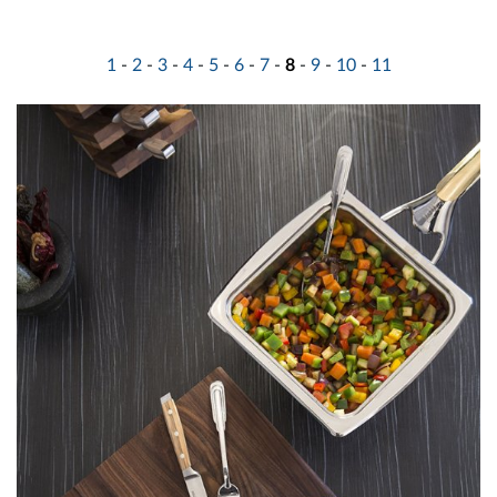
1
-
2
-
3
-
4
-
5
-
6
-
7
-
8
-
9
-
10
-
11