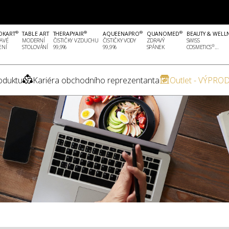
®
®
®
®
OKART
TABLE ART
THERAPYAIR
AQUEENAPRO
QUANOMED
BEAUTY & WELL
AVÉ
MODERNÍ
ČISTIČKY VZDUCHU
ČISTIČKY VODY
ZDRAVÝ
SWISS
®
ENÍ
STOLOVÁNÍ
99,9%
99,9%
SPÁNEK
COSMETICS
...
oduktu
Kariéra obchodního reprezentanta
Outlet - VÝPROD