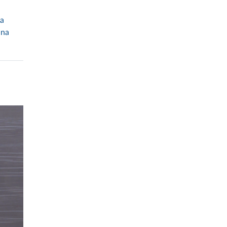
za
 na