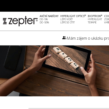
®
®
AKČNÍ NABÍDKY
HYPERLIGHT OPTICS
BIOPTRON
CO
OD -5%
LÉPE VIDĚT
HYPERLIGHT
ZDR
DO -50%
LÉPE SE CÍTIT
TERAPIE
VAŘ
Mám zájem o ukázku pr