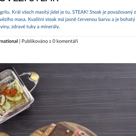
i grilu. Král všech masitý jídel je tu, STEAK! Steak je považovaný 
hovězího masa. Kvalitní steak má jasně červenou barvu a je bohatý
oviny, zdravé tuky a minerály.
rnational
| Publikováno s 0 komentáři