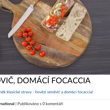
VIČ, DOMÁCÍ FOCACCIA
něk klasické stravy - hovězí sendvič a domácí focaccia!
rnational
| Publikováno s 0 komentáři