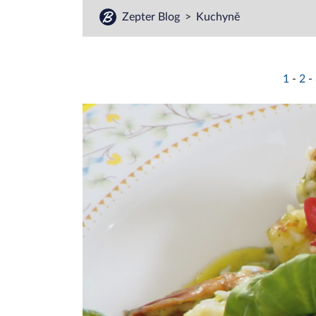
Zepter Blog
Kuchyně
1
-
2
-