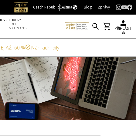
Czech Republic
Čeština
Blog
Zprávy
NESS
LUXURY
STYLE
ACCESSORIES...
PŘIHLÁSIT
SE
EJ AŽ -60 %
Náhradní díly