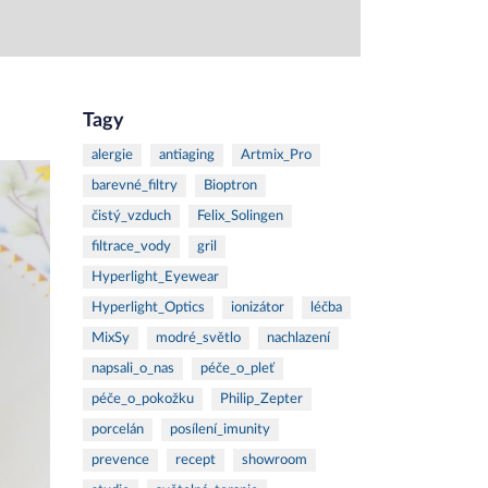
Tagy
alergie
antiaging
Artmix_Pro
barevné_filtry
Bioptron
čistý_vzduch
Felix_Solingen
filtrace_vody
gril
Hyperlight_Eyewear
Hyperlight_Optics
ionizátor
léčba
MixSy
modré_světlo
nachlazení
napsali_o_nas
péče_o_pleť
péče_o_pokožku
Philip_Zepter
porcelán
posílení_imunity
prevence
recept
showroom