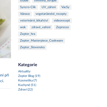
studie
světelná_terapie
Syncro-Clik
UV_záření
VacSy
Vánoce
vegetariánské_recepty
veterinární_lékařství
videorecept
wok
zdravé_vaření
Zepresso
Zepter_hra
Zepter_Masterpiece_Cookware
Zepter_Slovensko
Kategorie
Aktuality
ní při
Zepter Blog (19)
cí.
Kosmetika (7)
Kuchyně (51)
Zdraví (22)