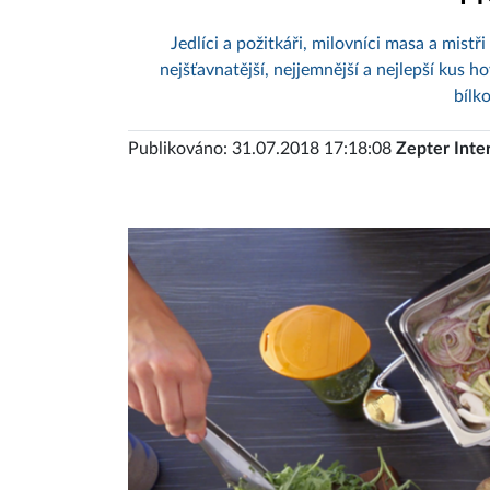
Jedlíci a požitkáři, milovníci masa a mistř
nejšťavnatější, nejjemnější a nejlepší kus 
bílk
Publikováno: 31.07.2018 17:18:08
Zepter Inte